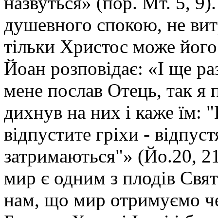
назвуться» (пор. Мт. 5, 9
душевного спокою, не вит
тільки Христос може його
Йоан розповідає: «І ще ра
мене послав Отець, так я
дихнув на них і каже їм:
відпустите гріхи - відпуст
затримаються"» (Йо.20, 21
мир є одним з плодів Свя
нам, що мир отримуємо ч