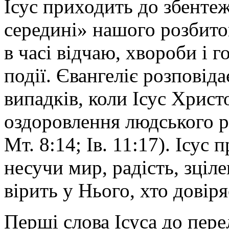
Ісус приходить до збентеж
середині» нашого розбитог
в часі відчаю, хвороби і 
події. Євангеліє розповід
випадків, коли Ісус Хрис
оздоровлення людського р
Мт. 8:14; Ів. 11:17). Ісус 
несучи мир, радість, зціле
вірить у Нього, хто довір
Перші слова Ісуса до пер