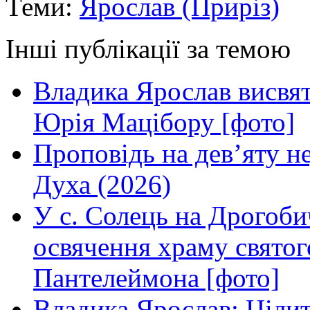
Теми:
Ярослав (Приріз)
Інші публікації за темою
Владика Ярослав висвя
Юрія Мацібору [фото]
Проповідь на дев’яту н
Духа (2026)
У с. Солець на Дрогоби
освячення храму свято
Пантелеймона [фото]
Владика Ярослав: Ціли