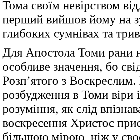
Тома своїм невірством від
перший вийшов йому на зу
глибоких сумнівах та трив
Для Апостола Томи рани н
особливе значення, бо сві
Розп’ятого з Воскреслим.
розбудження в Томи віри і
розуміння, як слід впізнав
воскресення Христос прис
більшою мірою, ніж у сво