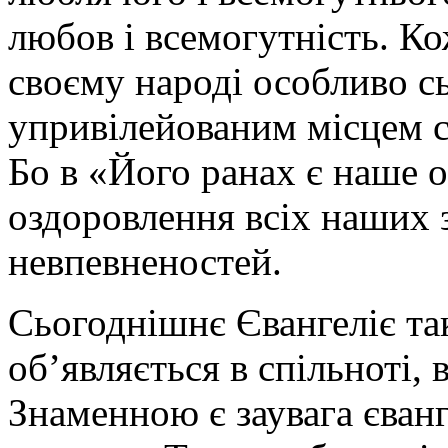
любов і всемогутність. Ко
своєму народі особливо сь
упривілейованим місцем с
Бо в «Його ранах є наше о
оздоровлення всіх наших з
невпевненостей.
Сьогоднішнє Євангеліє та
об’являється в спільноті, в
Знаменною є заувага єванг