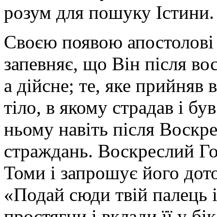
розум для пошуку Істини.
Своєю появою апостолові
запевняє, що Він після во
а дійсне; те, яке прийняв 
тіло, в якому страдав і бу
ньому навіть після Воскр
страждань. Воскреслий Го
Томи і запрошує його дот
«Подай сюди твій палець і
простягни і вклади її у бі