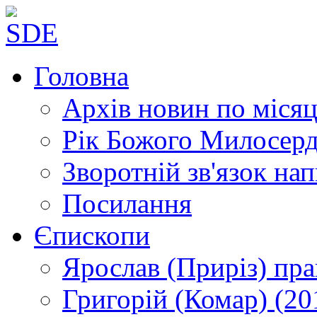
Головна
Архів новин
по місяц
Рік Божого Милосер
Зворотній зв'язок
нап
Посилання
Єпископи
Ярослав (Приріз)
пра
Григорій (Комар)
(20