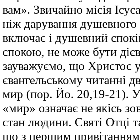
вам». Звичайно місія Ісус
ніж дарування душевного 
включає і душевний спокі
спокою, не може бути діє
зауважуємо, що Христос 
євангельському читанні дв
мир (пор. Йо. 20,19-21).
«мир» означає не якісь зо
стан людини. Святі Отці т
що з першим привітанням