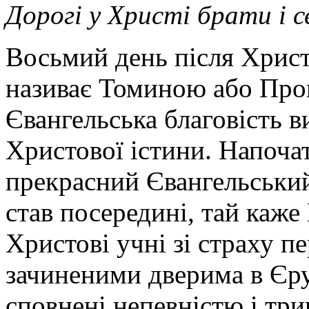
Дорогі у Христі брати і 
Восьмий день після Хрис
називає Томиною або Про
Євангельська благовість в
Христової істини. Напоча
прекрасний Євангельський
став посередині, тай каже
Христові учні зі страху п
зачиненими дверима в Єру
сповнені непевністю і тр