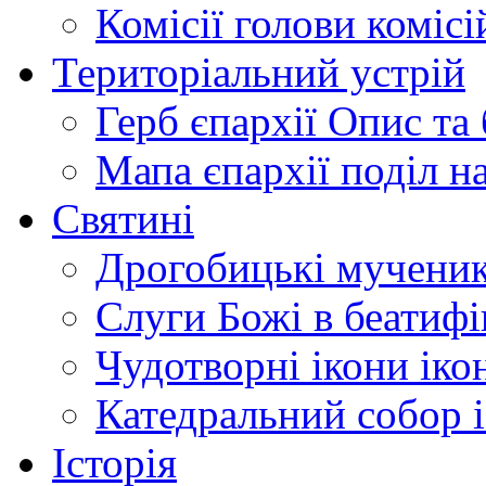
Комісії
голови комісі
Територіальний устрій
Герб єпархії
Опис та 
Мапа єпархії
поділ н
Святині
Дрогобицькі мучени
Слуги Божі
в беатиф
Чудотворні ікони
іко
Катедральний собор
Історія