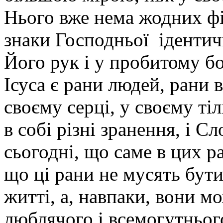
Нього вже нема жодних ф
знаки Господньої ідентич
Його рук і у пробитому бо
Ісуса є рани людей, рани в
своєму серці, у своєму тіл
в собі різні зранення, і С
сьогодні, що саме в цих р
що ці рани не мусять бут
житті, а, навпаки, вони м
люблячого і всемогутньог