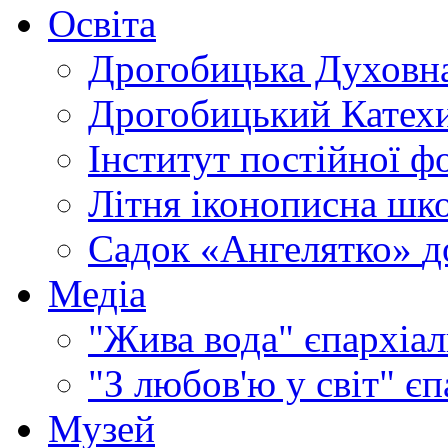
Освіта
Дрогобицька Духовна
Дрогобицький Катехи
Інститут постійної ф
Літня іконописна шк
Садок «Ангелятко»
д
Медіа
"Жива вода"
єпархіал
"З любов'ю у світ"
єп
Музей