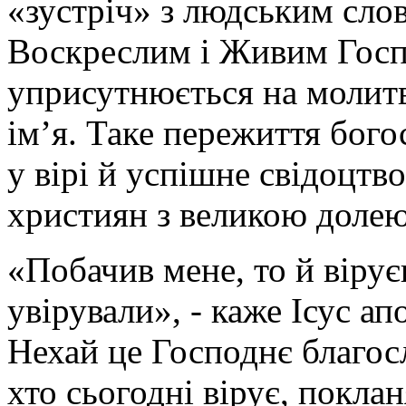
«зустріч» з людським слов
Воскреслим і Живим Госп
уприсутнюється на молитв
ім’я. Таке пережиття бого
у вірі й успішне свідоцтво
християн з великою долею
«Побачив мене, то й вірує
увірували», - каже Ісус ап
Нехай це Господнє благос
хто сьогодні вірує, поклан