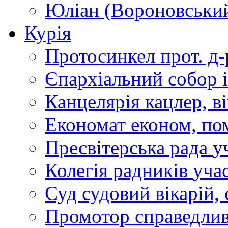
Юліан (Вороновськи
Курія
Протосинкел
прот. д
Єпархіальний собор
Канцелярія
кацлер, в
Економат
економ, по
Пресвітерська рада
у
Колегія радників
учас
Суд
судовий вікарій, с
Промотор справедлив