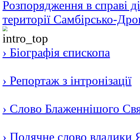
Розпорядження в справі ді
території Самбірсько-Дро
› Біографія єпископа
› Репортаж з інтронізації
› Слово Блаженнішого Свят
› Подячне слово владики 