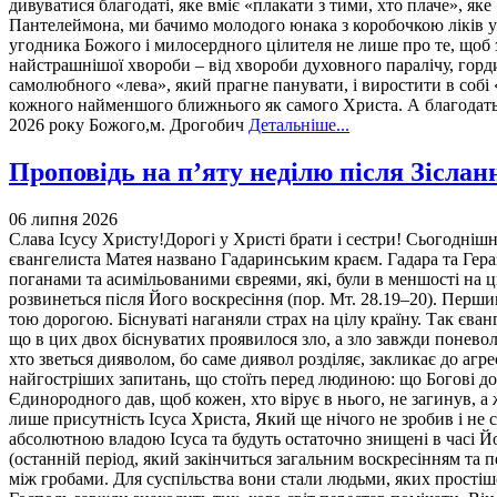
дивуватися благодаті, яке вміє «плакати з тими, хто плаче», я
Пантелеймона, ми бачимо молодого юнака з коробочкою ліків у р
угодника Божого і милосердного цілителя не лише про те, щоб зн
найстрашнішої хвороби – від хвороби духовного паралічу, гордин
самолюбного «лева», який прагне панувати, і виростити в собі 
кожного найменшого ближнього як самого Христа. А благодать Г
2026 року Божого,м. Дрогобич
Детальніше...
Проповідь на п’яту неділю після Зіслан
06 липня 2026
Слава Ісусу Христу!Дорогі у Христі брати і сестри! Сьогоднішнє Євангеліє розповідає нам, як Христос залишаючи обітовану землю перепливає море і приходить до іншої країни, яку у євангелиста Матея названо Гадаринським краєм. Гадара та Гераза були частиною так званого Декаполісу (союзу 10-ти грецьких міст за Йорданом) – території, яка була переважно заселена поганами та асимільованими євреями, які, були в меншості на цих теренах. Таким чином, згадуючи цей географічний регіон, євангелист наголошує на місії Ісуса Христа до поган, котра вповні розвинеться після Його воскресіння (пор. Мт. 28.19–20). Першими, хто зустрічає Христа на цій землі, є біснуваті. Згідно з євангелистом Матеєм, вони були такі люті, що ніхто не міг перейти тою дорогою. Біснуваті наганяли страх на цілу країну. Так євангелист описує, що ця країна живе в грісі, вона є у владі зла, воно страшне, агресивне і всі його бояться. Отці Церкви вважають, що в цих двох біснуватих проявилося зло, а зло завжди поневолює: той, хто чинить зло, стає його невільником. Святий Іван Золотоустий твердить, що два біснуваті – це наглядний стан того, хто зветься дияволом, бо саме диявол розділяє, закликає до агресії й ненависті. Біснуваті кричать: «Що нам і тобі, Сину Божий»? Іншими словами, що Тобі до нас. Це одне з найбільших й найгостріших запитань, що стоїть перед людиною: що Богові до нас? Те, що робить Ісус є відповіддю на це запитання, радше Його прихід: «Бог бо так полюбив світ, що Сина свого Єдинородного дав, щоб кожен, хто вірує в нього, не загинув, а жив життям вічним» (Йо. 3.16). Бог є той, хто залишає дев’яносто дев’ять овець, щоб знайти одну заблукану (Лк. 15. 4-7). Сама лише присутність Ісуса Христа, Який ще нічого не зробив і не сказав, вже наводить страх і трепет на того, хто у страсі тримав це край. Сили зла, які, здавалося б, керують світом, є нічим перед абсолютною владою Ісуса та будуть остаточно знищені в часі Його Другого славного приходу. І євангелист це чітко підкреслює – з приходом Ісуса вже почався цей есхатологічний час (останній період, який закінчиться загальним воскресінням та переходом до життя майбутнього віку). У Гадаринському краї Христос зустрічає двох біснуватих. Євангелист каже, що вони жили між гробами. Для суспільства вони стали людьми, яких простіше викреслити зі свого життя, ніж допомогти. Але саме до них приходить Христос. Це одна з найважливіших рис Божої любові. Господь завжди знаходить тих, кого світ перестав помічати. Він не починає з багатих, успішних чи впливових. Він іде туди, де людське життя знецінене, потоптане. Сьогодні ми сказали б: Він приходить до поранених, до самотніх, до тих, хто пережив окупацію, до матерів, які чекають дітей із полону, до тих, хто втратив дім, до тих, хто вже не має сили навіть молитися. Для Бога не існує людини, яка була б остаточно втрачена. Однак після чуда стається те, що може здатися незрозумілим. Біси входять у стадо свиней, свині кидаються у море й гинуть. І тоді мешканці міста виходять назустріч Христові. Можна було б очікувати, що вони скажуть: «Господи, залишайся з нами. Ми ще ніколи не бачили такої сили Божої. Ти повернув двом людям цілісне життя». Але вони говорять зовсім інше: «Просили Його, щоб відійшов від їхніх околиць». Чому? Бо в морі потонули свині. Перед ними стояли двоє людей, яким знову повернута людська гідність, але вони дивилися не на них. Вони дивилися на втрачений прибуток. Для них свині виявилися важливішими за людську особу. Можливо, саме це найстрашніша сцена