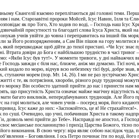
шньому Євангелії взаємно переплітаються дві головні теми. Перш
чням і нам. Старозавітні пророки Мойсей, Ісус Навин, Ілля та Єл
зповідає як про Того, Хто ходив по воді, – Господь наш Ісус Хр
звичайній присутності та благодаті слова Ісуса Христа, який на 
спонукав учнів увійти до човна і переправитись на інший бік мор
алили за Його розпорядженням, а Сам Він пішов на гору молитися н
 який перешкоджає щоб дійти до тихої пристані. «Чи Ісус знає пр
одні. Втрата довіри до Бога є найбільшою трудністю в часі тривог
имо: «Якби Ісус був тут!». У моменти тривоги, у дні найважчих
Господь завжди є біля нас, ближче, аніж ми думаємо. Тієї ночі, 
й кидало по морю, відчув всю небезпеку тієї бурі, добре знав, в я
, ступаючи морем (пор. Мт. 14, 26). І ми не раз зустрічаємо Хрис
итті є те, як потрясіння, хвороби, різного роду труднощі можут
го мороку Він особисто здатний прийти до нас і принести нам ми
вірять, що присутність Христа означає майже магічну відсутність
о мати багато викликів, непередбачуваних труднощів. Але Його пр
на горі молиться, але човен учнів – посеред моря, його кидають 
 привид. Ісус каже до них: «Заспокойтесь, це я! Не страхайтеся!»
як по суші. Очевидно, що учні, побачивши Христа в такому надпр
, дозволь мені прийти до Тебе». Насправді не апостол, а Господ
и своє месіанське посланництво і прихід Царства Божого, тісно по
його виконання. В свою чергу: віра являє собою наслідок чуда, п
об’явлення – Богоявління. І ось Петро починає іти по воді, його