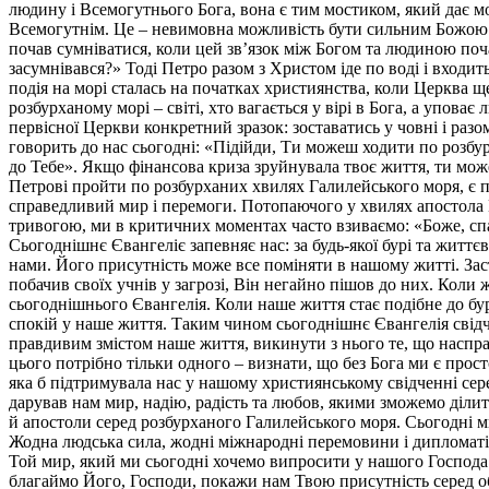
людину і Всемогутнього Бога, вона є тим мостиком, який дає 
Всемогутнім. Це – невимовна можливість бути сильним Божою си
почав сумніватися, коли цей зв’язок між Богом та людиною почав
засумнівався?» Тоді Петро разом з Христом іде по воді і входить
подія на морі сталась на початках християнства, коли Церква ще
розбурханому морі – світі, хто вагається у вірі в Бога, а уповає
первісної Церкви конкретний зразок: зоставатись у човні і разо
говорить до нас сьогодні: «Підійди, Ти можеш ходити по розбу
до Тебе». Якщо фінансова криза зруйнувала твоє життя, ти може
Петрові пройти по розбурханих хвилях Галилейського моря, є по
справедливий мир і перемоги. Потопаючого у хвилях апостола П
тривогою, ми в критичних моментах часто взиваємо: «Боже, спас
Сьогоднішнє Євангеліє запевняє нас: за будь-якої бурі та жит
нами. Його присутність може все поміняти в нашому житті. Зас
побачив своїх учнів у загрозі, Він негайно пішов до них. Кол
сьогоднішнього Євангелія. Коли наше життя стає подібне до бу
спокій у наше життя. Таким чином сьогоднішнє Євангелія свідчи
правдивим змістом наше життя, викинути з нього те, що наспра
цього потрібно тільки одного – визнати, що без Бога ми є прос
яка б підтримувала нас у нашому християнському свідченні сере
дарував нам мир, надію, радість та любов, якими зможемо ділити
й апостоли серед розбурханого Галилейського моря. Сьогодні ми
Жодна людська сила, жодні міжнародні перемовини і дипломатія
Той мир, який ми сьогодні хочемо випросити у нашого Господа –
благаймо Його, Господи, покажи нам Твою присутність серед об