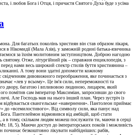
та, і любов Бога і Отця, і причастя Святого Духа буде з усіма
а
она. Для багатьох поколінь християн він став образом лікаря,
ся в Нікомидії (Мала Азія), у заможній родині батька-язичника
ертаємося за їхнім молитовним заступництвом. Доброю нагодою
ь святому. Отже, літургійний рік – справжня енциклопедія, з
є перед нами весь широкий спектр стилів буття християнина –
покликанні. А тому вони здатні допомогти кожному
 є свідченням дивовижного переображення, яке починається з
означає «лев у всьому». Це ім'я сили, непереможності та
кого двору, багатою і впливовою людиною, лицарем, який
 Його помітив сам імператор Максиміан, запросивши до свого
личі. Але Господь мав на нього інший план. Через зустріч із
ом відбувається євангельське «навернення». Пантолеон приймає
у» до «всемилостивого». Від символу сили, яка панує над
а Бога. Пантелеймон відмовився від амбіцій, щоб стати
і, а в тому, скільком людям можеш послужити ти, маючи в серці
. 18, 5). Маючи доступ до імператорських покоїв і можливість
Він починає безкоштовно лікувати найбідніших: рабів,