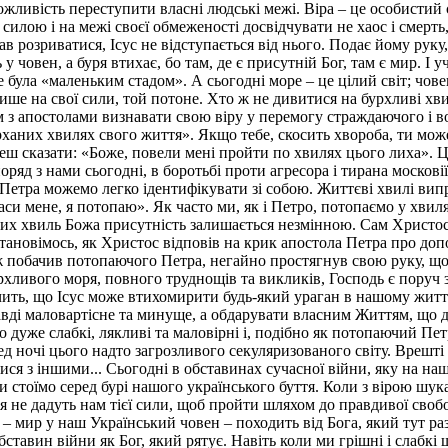
можливість переступити власні людські межі. Віра – це особисти
лою і на межі своєї обмеженості досвідчувати не хаос і смерть,
 розриватися, Ісус не відступається від нього. Подає йому руку, 
 у човен, а буря втихає, бо там, де є присутній Бог, там є мир. І
 була «маленьким стадом». А сьогодні море – це цілий світ; човен
 лише на свої сили, той потоне. Хто ж не дивитися на бурхливі хви
м з апостолами визнавати свою віру у перемогу страждаючого і во
рханих хвилях свого життя». Якщо тебе, скосить хвороба, ти мож
ш сказати: «Боже, повели мені пройти по хвилях цього лиха». Ця
ряд з нами сьогодні, в боротьбі проти агресора і тирана москові
етра можемо легко ідентифікувати зі собою. Життєві хвилі випро
и мене, я потопаю». Як часто ми, як і Петро, потопаємо у хвилях
тєвих хвиль Божа присутність залишається незмінною. Сам Христ
тановімось, як Христос відповів на крик апостола Петра про допо
и ж побачив потопаючого Петра, негайно простягнув cвою руку, 
рхливого моря, повного труднощів та викликів, Господь є поруч 
ть, що Ісус може втихомирити будь-який ураган в нашому житті, 
вді маловартісне та минуще, а обдарувати власним Життям, що д
то дуже слабкі, лякливі та маловірні і, подібно як потопаючий П
д ночі цього надто загрозливого секуляризованого світу. Врешті
ся з іншими... Сьогодні в обставинах сучасної війни, яку на наш
 стоїмо серед бурі нашого українського буття. Коли з вірою шук
 не дадуть нам тієї сили, щоб пройти шляхом до правдивої свобо
 мир у наш Український човен – походить від Бога, який тут разо
ставин війни як Бог, який рятує. Навіть коли ми грішні і слабк