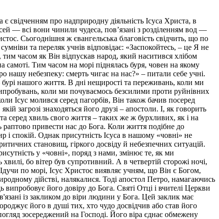
а є свідченням про надприродну діяльність Ісуса Христа, в
исей — всі вони чинили чудеса, пов’язані з розділенням вод —
истос. Cьогоднішня ж євангельська благовість свідчить, що по
сумніви та переляк учнів відповідає: «Заспокойтесь, – це Я не
я, тим часом як Він відпускав народ, який наситився хлібом
а самоті. Тим часом на морі піднялась буря, човен на якому
о нашу небезпеку: смерть чигає на нас?» – питали себе учні.
 – бурі нашого життя. В дні нещирості та переживань, коли ми
 випробувань, коли ми почуваємось безсилими проти руйнівних
коли Ісус молився серед пагорбів, Він також бачив посеред
кій загрозі знаходяться його друзі – апостоли. І, як говорить
та серед хвиль свого життя – таких же ж бурхливих, як і на
ь раптово привести нас до Бога. Коли життя подібне до
р і спокій. Однак присутність Ісуса в нашому «човні» не
 критичних становищ, гіркого досвіду й небезпечних ситуацій.
исутність у «човні», поряд з нами, змінює те, як ми
хвилі, бо вітер був супротивний. А в четвертій сторожі ночі,
. Ідучи по морі, Ісус Христос виявляє учням, що Він є Богом,
иродному дійстві, налякалися. Тоді апостол Петро, намагаючись
ь випробовує його довіру до Бога. Святі Отці і вчителі Церкви
в'язані із закликом до віри людини у Бога. Цей заклик має
ороджує його в душі тих, хто чудо досвідчив або став його
 погляд зосереджений на Господі. Його віра єднає обмежену