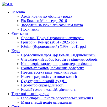
Головна
Архів новин
по місяцях / роках
Рік Божого Милосердя
2016
Зворотній зв'язок
написати нам листа
Посилання
Єпископи
Ярослав (Приріз)
правлячий архиєрей
Григорій (Комар)
(2014 - 2025 рр.)
Юліан (Вороновський)
(1993 - 2011 рр.)
Курія
Протосинкел
прот. д-р Роман Андрійовський
Єпархіальний собор
історія та рішення соборів
Канцелярія
кацлер, віце-канцлер, архіварій
Економат
економ, помічник, референт
Пресвітерська рада
учасники ради
Колегія радників
учасники колегії
Суд
судовий вікарій, судді...
Промотор справедливості
Комісії
голови комісій, діяльність
Територіальний устрій
Герб єпархії
Опис та богословське значення
Мапа єпархії
поділ на деканати
Святині