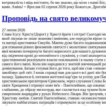
витривалість і міць вистояти, бо ми знаємо, що коли з нами Бог
вами. Амінь! + Ярослав 02 серпня 2026 року Божого,м. Дрогоб
Проповідь на свято великому
27 липня 2026
Слава Ісусу Христу!Дорогі у Христі брати і сестри! Сьогодні м
який лікував не лише знанням і вмінням, але передусім вірою т
та матері-християнки Євкуби. Маючи дуже багато подвижників 
для пізнання різних феноменів святості є молитовне святкуванн
якої можемо почерпнути багато корисного для нашого духовного
від свідчення крові до непомітного служіння, у стані анахоре
християнинові реалізувати власне покликання і в ньому стати 
самого його імені. Коли він народився у знатній язичницькій ро
домінування. Батько готував його до того, щоб він став «лево
завойовує цей світ. І юнак справді мав для цього всі дані: ві
палацу. Здавалося б, питання життєвої кар’єри та успіху для Па
християнським пресвітером Єрмолаєм, через слухання Слова Бо
святе Хрещення і отримує нове ім'я – Пантелеймон, що означає
слабшими, до образу милосердя, яке схиляється над чужим болем
смиренним знаряддям у руках Небесного Лікаря. Він зрозумів, 
Христову любов. Святий Пантелеймон, ставши «всемилостивим»,
лікувати найбагатших патриціїв і отримувати за це особливу ви