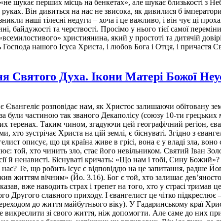
ке «не шукає перших місць на бенкетах», але шукає близькості з 
уках. Він дивиться на нас не звисока, як дивилися б імператори
икли наші тілесні недуги – хоча і це важливо, і він чує ці проха
і, байдужості та черствості. Просімо у нього тієї самої перемін
«всемилостивого» християнина, який у простоті та дитячій довір
оспода нашого Ісуса Христа, і любов Бога і Отця, і причастя Св
ня Святого Духа. Ікони Матері Божої Неу
 сьогоднішнього Євангелія, байдужість людського серця. Бо свині тут стають метафорою усього того, що ми можемо поставити вище від людини. Це можуть бути гроші, кар'єра, комфорт, влада, престиж, бізнес, тощо. Кожна епоха має своїх «свиней». І кожна епоха ризикує вигнати Христа, якщо Його присутність загрожує нашим звичним інтересам. Чи не бачимо ми цього сьогодні? Світ висловлює співчуття Україні. Світ говорить правильні слова про свободу, людську гідність і міжнародне право. Але коли постає питання власного добробуту, дешевих енергоносіїв, прибутків великих корпорацій, політичних рейтингів чи економічної стабільності, дуже часто людське життя відходить на другий план. І тоді складається болісне враження, що для багатьох політиків їхні власні «стада свиней» важливіші, ніж українські діти, убиті ракетами, поранені воїни, полонені, депортовані, матері, які чекають своїх синів. Таким чином гадаринська історія не залишилася в І столітті. Вона повторюється сьогодні. Кожного разу, коли матеріальна вигода стає важливішою за людське життя, Христові знову кажуть: «Відійди з наших околиць». Але перш ніж засуджувати інших, варто поставити це питання також самому собі. Що є тим, до чого я так прив'язався, що не дозволяю Христові торкнутися цього? Можливо, Христос уже давно стукає в наше серце, але ми боїмося, що Його прихід щось змінить. Бо справжня зустріч із Господом завжди змінює людину. Бо після того, як божественна благодать торкається нашого життя і Христос владним словом виганяє з нашого серця легіони страхів та гріховного поневолення, ми починаємо розуміти незбагненну цінність справжньої свободи. «Христос нас визволив на те, щоб ми були свобідні. Тож стійте і під кормигу рабства не піддавайтеся знову» (Гал. 5. 1). Господь повертає «нам нас самих», нашу первісну гідність, здатність любити і творити добро, знімаючи гріховні кайдани у таїнстві Покаяння, якими нас сковувало зло. Проте духовне життя – це не одноразовий акт звільнення, а радше безперервний процес, постійна мандрівка до досконалості. У ній ми щодня стоїмо перед вибором: залишитися у світлі Божої свободи чи дозволити темряві знову непомітно обплести наше серце старими звичками. І саме в цей момент, коли ми, зцілені, але все ще вразливі, постає запитання: хто допоможе нам не втратити цієї свободи? Хто підтримає нашу слабку волю, коли приходять спокуси, чи випробовування? Відповідаючи на цю потребу, Свята Церква скеровує наш погляд до Пресвятої Богородиці, у сьогоднішньому святі Матері Божої Неустанної Помочі. Це свято відкриває саму природу місії Богоматері в історії спасіння та в житті кожного з нас. Вона є Мати, яка невтомно супроводить людину до Христа. У цьому полягає велич Її материнства: Вона ніколи не зупиняє нашого погляду на Собі і не заступає Спасителя. Навпаки, Пресвята Богородиця є тією дороговказною зорею, Одигітрією, яка завжди вказує на Свого Божественного Сина. Коли ми в щирій молитві звертаємося до Неї, Її відповідь завжди та сама, яку Вона з довірою промовила до слуг на весіллі в Кані Галилейській: «Що лиш скаже вам, – робіть» (Йо. 2. 5). Її «неустанна поміч» полягає не в магічному вирішенні наших проблем чи миттєвому усуненні життєвих хрестів, а в тому, що Вона поруч. Вона підтримує нас на важкій, тернистій дорозі віри саме тоді, коли духовна боротьба сягає найвищої напруги і нам здається, що сили вичерпані. Материнська присутність Богородиці є тихою гаванню, яка не дозволяє нам повернутися до духовного рабства. Зло, як ми знаємо, завжди намагається ізолювати людину. Воно лукаво переконує нас у н