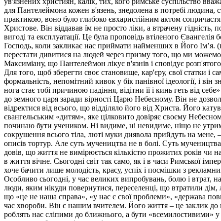
ув'язнених християн, калік, тих, кого римське суспільство вва
для Пантелеймона кожен в'язень, знедолена в потребі людина,
практикою, воно було глибоко євхаристійним актом сопричастя д
Христове. Він віддавав їм не просто ліки, а втрачену гідність,
вигоді та експлуатації. Це була проповідь втіленого Євангелія 
Господь, коли закликає нас приймати найменших в Його Ім’я. (по
перестати дивитися на людей через призму того, що ми можемо в
Максиміану, що Пантелеймон лікує в'язнів і сповідує розп'ятог
Для того, щоб зберегти своє становище, кар'єру, свої статки і
формальність, непомітний кивок у бік панівної ідеології, і він
нога стає тобі причиною падіння, відітни її і кинь геть від себе»
до земного царя заради вірності Царю Небесному. Він не дозв
відректися від всього, що відділяло його від Христа. Його кат
євангельським «дитям», яке цілковито довіряє своєму Небесном
починаю бути учеником. Ні видиме, ні невидиме, ніщо не утримає
сокрушення всього тіла, люті муки диявола прийдуть на мене, –
описів тортур. Але суть мучеництва не в болі. Суть мучеництв
довів, що життя не вимірюється кількістю прожитих років чи на
в життя вічне. Сьогодні світ так само, як і в часи Римської імп
хоче бачити лише молодість, красу, успіх і посмішки з рекламн
Особливо сьогодні, у час великих випробувань, болю і втрат, нав
люди, яким нікуди повернутися, переселенці, що втратили дім, 
що «це не наша справа», «у нас є свої проблеми», «держава по
час хвороби. Він є нашим вчителем. Його життя – це заклик до 
роблять нас сліпими до ближнього, а бути «всемилостивими» у 