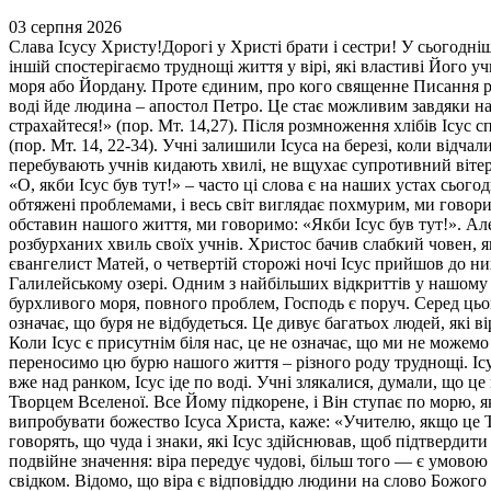
03 серпня 2026
Слава Ісусу Христу!Дорогі у Христі брати і сестри! У сьогодні
іншій спостерігаємо труднощі життя у вірі, які властиві Його у
моря або Йордану. Проте єдиним, про кого священне Писання ро
воді йде людина – апостол Петро. Це стає можливим завдяки над
страхайтеся!» (пор. Мт. 14,27). Після розмноження хлібів Ісус 
(пор. Мт. 14, 22-34). Учні залишили Ісуса на березі, коли відч
перебувають учнів кидають хвилі, не вщухає супротивний вітер,
«О, якби Ісус був тут!» – часто ці слова є на наших устах сьог
обтяжені проблемами, і весь світ виглядає похмурим, ми говор
обставин нашого життя, ми говоримо: «Якби Ісус був тут!». Але 
розбурханих хвиль своїх учнів. Христос бачив слабкий човен, яки
євангелист Матей, о четвертій сторожі ночі Ісус прийшов до них
Галилейському озері. Одним з найбільших відкриттів у нашому ж
бурхливого моря, повного проблем, Господь є поруч. Серед цьо
означає, що буря не відбудеться. Це дивує багатьох людей, які 
Коли Ісус є присутнім біля нас, це не означає, що ми не можем
переносимо цю бурю нашого життя – різного роду труднощі. Ісус 
вже над ранком, Ісус іде по воді. Учні злякалися, думали, що це
Творцем Вселеної. Все Йому підкорене, і Він ступає по морю, 
випробувати божество Ісуса Христа, каже: «Учителю, якщо це Ти
говорять, що чуда і знаки, які Ісус здійснював, щоб підтвердит
подвійне значення: віра передує чудові, більш того — є умовою 
свідком. Відомо, що віра є відповіддю людини на слово Божого 