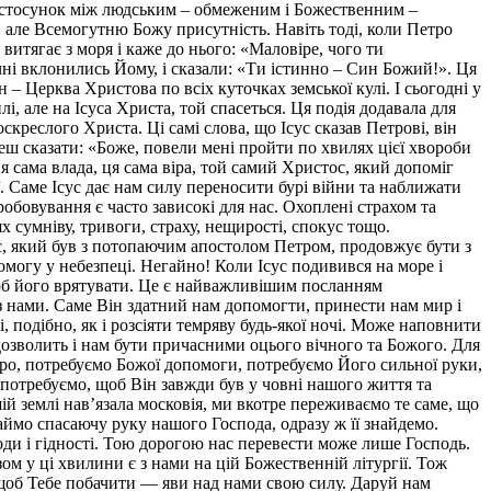
й стосунок між людським – обмеженим і Божественним –
 але Всемогутню Божу присутність. Навіть тоді, коли Петро
витягає з моря і каже до нього: «Маловіре, чого ти
 учні вклонились Йому, і сказали: «Ти істинно – Син Божий!». Ця
 – Церква Христова по всіх куточках земської кулі. І сьогодні у
лі, але на Ісуса Христа, той спасеться. Ця подія додавала для
скреслого Христа. Ці самі слова, що Ісус сказав Петрові, він
еш сказати: «Боже, повели мені пройти по хвилях цієї хвороби
 сама влада, ця сама віра, той самий Христос, який допоміг
ї. Саме Ісус дає нам силу переносити бурі війни та наближати
бовування є часто зависокі для нас. Охоплені страхом та
 сумніву, тривоги, страху, нещирості, спокус тощо.
ос, який був з потопаючим апостолом Петром, продовжує бути з
могу у небезпеці. Негайно! Коли Ісус подивився на море і
щоб його врятувати. Це є найважливішим посланням
з нами. Саме Він здатний нам допомогти, принести нам мир і
подібно, як і розсіяти темряву будь-якої ночі. Може наповнити
озволить і нам бути причасними оцього вічного та Божого. Для
етро, потребуємо Божої допомоги, потребуємо Його сильної руки,
 потребуємо, щоб Він завжди був у човні нашого життя та
ій землі нав’язала московія, ми вкотре переживаємо те саме, що
аймо спасаючу руку нашого Господа, одразу ж її знайдемо.
ди і гідності. Тою дорогою нас перевести може лише Господь.
м у ці хвилини є з нами на цій Божественній літургії. Тож
і щоб Тебе побачити — яви над нами свою силу. Даруй нам