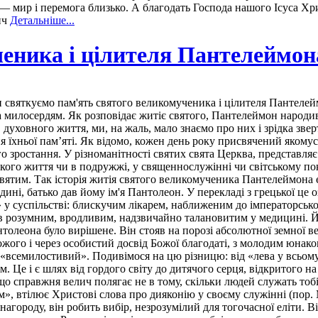
,— мир і перемога близько. А благодать Господа нашого Ісуса Хрис
ич
Детальніше...
ченика і цілителя Пантелеймон
и святкуємо пам'ять святого великомученика і цілителя Пантелейм
а милосердям. Як розповідає житіє святого, Пантелеймон народив
духовного життя, ми, на жаль, мало знаємо про них і зрідка зв
я їхньої пам’яті. Як відомо, кожен день року присвячений якомус
 зростання. У різноманітності святих свята Церква, представля
тського життя чи в подружжі, у священнослужінні чи світському 
святим. Так історія житія святого великомученика Пантелеймона
дині, батько дав йому ім'я Пантолеон. У перекладі з грецької це 
м» у суспільстві: блискучим лікарем, наближеним до імператорсь
н був розумним, вродливим, надзвичайно талановитим у медицині.
нтолеона було вирішене. Він стояв на порозі абсолютної земної ве
жого і через особистий досвід Божої благодаті, з молодим юнак
 «всемилостивий». Подивімося на цю різницю: від «лева у всьом
. Це і є шлях від гордого світу до дитячого серця, відкритого н
що справжня велич полягає не в тому, скільки людей служать тоб
 втілює Христові слова про дияконію у своєму служінні (пор. Мт
нагороду, він робить вибір, незрозумілий для тогочасної еліти. 