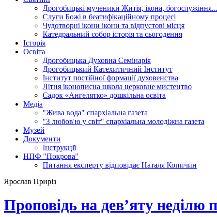
Дрогобицькі мученики
Житія, ікона, богослужіння..
Слуги Божі
в беатифікаційному процесі
Чудотворні ікони
ікони та відпустові місця
Катедральний собор
історія та сьогодення
Історія
Освіта
Дрогобицька Духовна Семінарія
Дрогобицький Катехитичний Інститут
Інститут постійної формації духовенства
Літня іконописна школа
церковне мистецтво
Садок «Ангелятко»
дошкільна освіта
Медіа
"Жива вода"
єпархіальна газета
"З любов'ю у світ"
єпархіальна молодіжна газета
Музей
Документи
Інструкції
НПФ "Покрова"
Питання експерту
відповідає Наталя Копичин
Ярослав Приріз
Проповідь на дев’яту неділю п