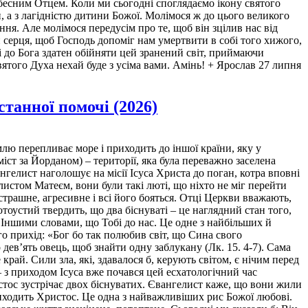
Небесним Отцем. Коли ми сьогодні споглядаємо ікону святого
, а з лагідністю дитини Божої. Молімося ж до цього великого
ння. Але молімося передусім про те, щоб він зцілив нас від
и серця, щоб Господь допоміг нам умертвити в собі того хижого,
і до Бога здатен обійняти цей зранений світ, приймаючи
ятого Духа нехай буде з усіма вами. Амінь! + Ярослав 27 липня
станної помочі (2026)
ашій самотності, шепоче, що ми покинуті, що наші гріхи занадто великі для прощення, а рани – занадто глибокі для зцілення. Зло підказує, що єдиний вихід – це сховатися від Бога, як Адам і Єва ховалися між деревами Едемського саду (пор. Бут. 3. 8), або ж замкнутися в гробах власного відчаю, подібно до гадаринських біснуватих (пор. Мт. 8. 28). Але там, де з’являється Богородиця, руйнується стіна будь-якої ізоляції. Відчуваючи Її заступництво, ми досвідчуємо, що не є сиротами у цьому світі. Ця впевненість дає нам відвагу вийти з темних кутків нашого страху назустріч Христовому світлу. Щоб глибше збагнути таємницю цієї опіки, варто вдивитися в чудотворну ікону Матері Божої Неустанної Помочі. На ній ми бачимо Діву Марію, яка тримає на руках Дитя Ісуса. З обох боків від них – ангели зі знаряддями страстей: хрестом, списом, тростиною та цвяхами. Маленький Ісус, споглядаючи знаряддя Своїх майбутніх страждань, здригається від людського страху перед болем і смертю. У цьому раптовому пориві тривоги Він обома руками міцно тримається за правицю Своєї Матері, шукаючи в Неї захисту, а з Його ноги звисає сандалик, що символізує глибину Його людського трепету. Але що робить Його Пресвята Матір? Вона не дивиться на архангелів і навіть не дивиться на Свого Сина. Її великі, сповнені тихого смутку і безмежного милосердя очі дивляться прямо на молільника, на нас. Цей погляд пронизує століття і промовляє до глибини нашої душі: «Так само, як Я була поруч зі Своїм Сином у хвилини Його страху, так само Я поруч з тобою, з моїм боголюбивим народом, у ваших найбільших випробуваннях». Цей погляд є закликом до довіри, адже ми всі несемо власні «знаряддя страстей», які часом викликають жахи, хвороби, втрати, власні падіння чи гіркоту нерозуміння. Часто ми готові втекти від хреста нашого повсякденного життя. І саме в ці хвилини Господь запрошує нас «вхопитися» за руку Пресвятої Богородиці. Її правиця, яка підтримувала Спасителя світу, здатна підтримати кожного з нас. Свято Матері Божої Неустанної Помочі заохочує нас відкинути логіку світу, який шукає безпеки в ілюзіях, а довірити своє життя Тому, Хто каже: «Прийдіть до мене всі втомлені й обтяжені, і я облегшу вас» (Мт. 11. 28). Просити допомоги у Діви Марії, означає знову і знову відкривати своє серце Христові. Коли ми молимося, ми не просто визнаємо власну неміч, а виявляємо безмежну віру в Боже милосердя. Богородиця є тією брамою, через яку Спаситель входить у наше сьогодення. А там, де панує Христос, зло втрачає свою владу (пор. Мт. 8. 28- 9. 1). Сьогодні, коли наш народ проходить крізь страшне горнило війни, ми потребуємо Її материнського захисту перед Божим престолом. Її потребують військові на передовій. Її потребують медики, які щодня борються за життя. Її потребують родини полонених і безвісти зниклих. Її потребують діти, які ростуть під звуки сирен. Її потребують люди, які втратили дім, здоров'я, близьких або надію. Водночас ми також розуміємо, що найкраща подяка Богородиці за Її любов і допомогу – це дозволити Богу