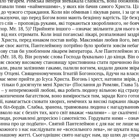
жало тягарем. Римська імперія зневажала слабкість, вона обожнюв
 ставали тими «найменшими», у яких він бачив самого Христа. Ц
о чужого страждання. Коли він обмивав і лікував рани, і за це н
 показуючи, що перед Богом вони мають безцінну вартість. Це безс
без слів – проповідь руками, які торкаються хворобливого, не бо
р. Мт. 18, 5)? Прийняти іншого – означає звільнити для нього міс
ід них отримати. Коли інші поганські лікарі, розпалювані заздрі
о Христа, перед юнаком постав вибір. Максиміан любив його, імп
 саме своє життя, Пантелеймону потрібно було зробити зовсім не
 знову став би улюбленим лікарем імператора. Але Пантелеймон зг
 (Мт. 18, 8). Він розуміє слова Господа буквально і до кінця. Він о
оляє своєму високому становищу християнина стати причиною йо
ували, рвали залізними гаками, палили вогнем, кидали диким звір
у Отцеві. Священномученик Ігнатій Богоносець, йдучи на власну
 мене прийти до Ісуса Христа. Вогонь і хрест, натовпи звірів, р
 тільки б досягнути мені Христа» (Послання до Римлян, Глава 5)
а – у непереможній любові, яка робить людину вільною від стра
копиченим багатством, воно вимірюється тим, заради Кого готові 
ерії, намагається сховати хворих, немічних за високі паркани лік
их біл-бордів. Слабка, зранена, травмована людина є нагадування
коло нас є безліч тих, кого світ вважає «малими» – це скалічені 
люди, розчавлені депресією і самотністю. Гордувати ними – озна
винна про це подбати». Святий Пантелеймон є для нас не лише мо
кожного з нас наслідувати не «всесильного лева», не шукати вла
нашому житті. Сьогоднішнє свято нагадує нам, що шлях до справ