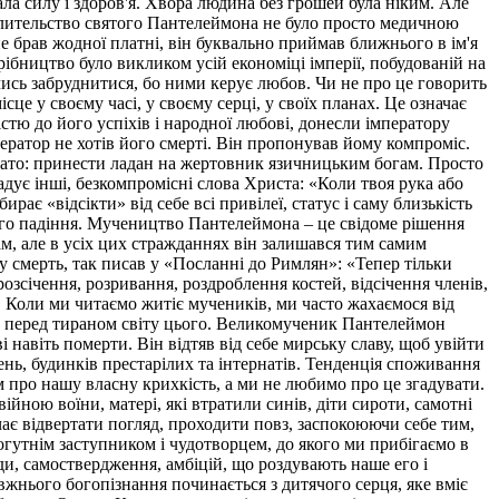
ала силу і здоров'я. Хвора людина без грошей була ніким. Але
ілительство святого Пантелеймона не було просто медичною
е брав жодної платні, він буквально приймав ближнього в ім'я
рібництво було викликом усій економіці імперії, побудованій на
ячись забруднитися, бо ними керує любов. Чи не про це говорить
це у своєму часі, у своєму серці, у своїх планах. Це означає
стю до його успіхів і народної любові, донесли імператору
ератор не хотів його смерті. Він пропонував йому компроміс.
багато: принести ладан на жертовник язичницьким богам. Просто
адує інші, безкомпромісні слова Христа: «Коли твоя рука або
бирає «відсікти» від себе всі привілеї, статус і саму близькість
го падіння. Мучеництво Пантелеймона – це свідоме рішення
ам, але в усіх цих стражданнях він залишався тим самим
 смерть, так писав у «Посланні до Римлян»: «Тепер тільки
озсічення, розривання, роздроблення костей, відсічення членів,
. Коли ми читаємо житіє мучеників, ми часто жахаємося від
ху перед тираном світу цього. Великомученик Пантелеймон
навіть померти. Він відтяв від себе мирську славу, щоб увійти
арень, будинків престарілих та інтернатів. Тенденція споживання
м про нашу власну крихкість, а ми не любимо про це згадувати.
війною воїни, матері, які втратили синів, діти сироти, самотні
чає відвертати погляд, проходити повз, заспокоюючи себе тим,
гутнім заступником і чудотворцем, до якого ми прибігаємо в
ди, самоствердження, амбіцій, що роздувають наше его і
жнього богопізнання починається з дитячого серця, яке вміє