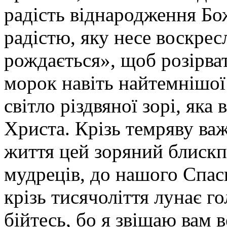
радість віднародження Бо
радістю, яку несе воскре
рождається», щоб розірват
морок навіть найтемнішої
світло різдвяної зорі, яка
Христа. Крізь темряву ва
життя цей зоряний блискп
мудреців, до нашого Спаси
крізь тисячоліття лунає г
бійтесь, бо я звіщаю вам 