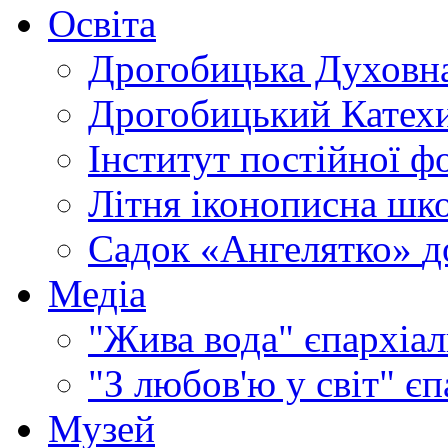
Освіта
Дрогобицька Духовна
Дрогобицький Катехи
Інститут постійної ф
Літня іконописна шк
Садок «Ангелятко»
д
Медіа
"Жива вода"
єпархіал
"З любов'ю у світ"
єп
Музей