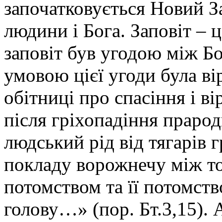
започатковується Новий За
людини і Бога. Заповіт – ц
заповіт був угодою між Б
умовою цієї угоди була вір
обітниці про спасіння і в
після гріхопадіння праро
людський рід від тягарів г
покладу ворожнечу між то
потомством та її потомств
голову…» (пор. Бт.3,15). 