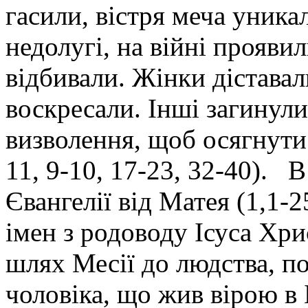
гасили, вістря меча уника
недолугі, на війні прояви
відбивали. Жінки діставал
воскресали. Інші загинул
визволення, щоб осягнути
11, 9-10, 17-23, 32-40).
Євангелії від Матея (1,1-
імен з родоводу Ісуса Хри
шлях Месії до людства, п
чоловіка, що жив вірою в 