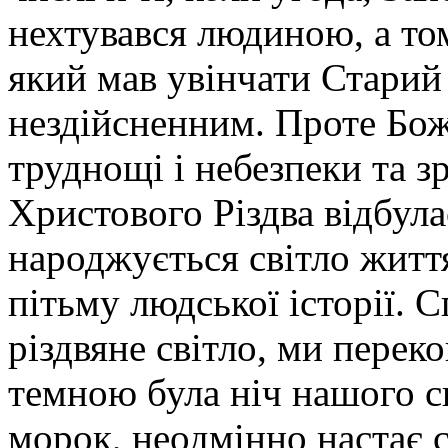
нехтувався людиною, а том
який мав увінчати Старий 
нездійсненним. Проте Бож
труднощі і небезпеки та 
Христового Різдва відбула
народжується світло життя
пітьму людської історії. 
різдвяне світло, ми перек
темною була ніч нашого сь
морок, неодмінно настає с