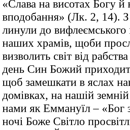
«Слава на висотах Богу й
вподобання» (Лк. 2, 14). З
линули до вифлеємського 
наших храмів, щоби просл
визволить світ від рабств
день Син Божий приходить
щоб замешкати в яслах на
домівках, на нашій земній
нами як Еммануїл – «Бог 
ночі Боже Світло просвітл