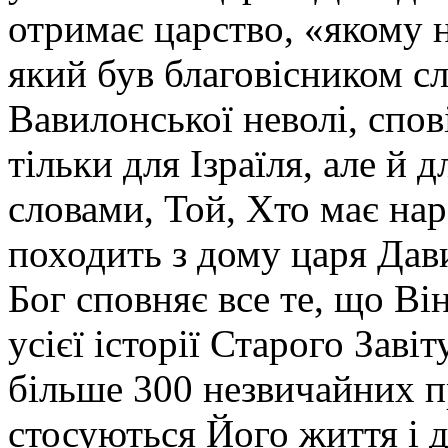
отримає царство, «якому н
який був благовісником с
Вавилонської неволі, спо
тільки для Ізраїля, але й 
словами, Той, Хто має нар
походить з дому царя Дав
Бог сповняє все те, що Ві
усієї історії Старого Заві
більше 300 незвичайних п
стосуються Його життя і д