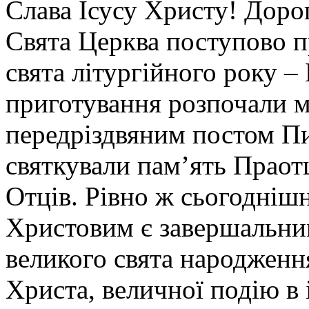
Слава Ісусу Христу! Дорог
Свята Церква поступово п
свята літургійного року –
приготування розпочали м
передріздвяним постом Пи
святкували пам’ять Праотц
Отців. Рівно ж сьогоднішн
Христовим є завершальни
великого свята народження
Христа, величної подію в 