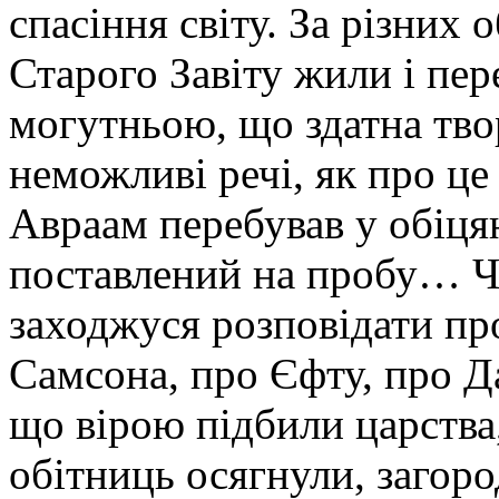
спасiння свiту. За рiзних
Старого Завіту жили i пер
могутньою, що здатна тво
неможливі речі, як про ц
Авраам перебував у обіц
поставлений на пробу… Ча
заходжуся розповідати про
Самсона, про Єфту, про Д
що вірою підбили царства
обітниць осягнули, загор