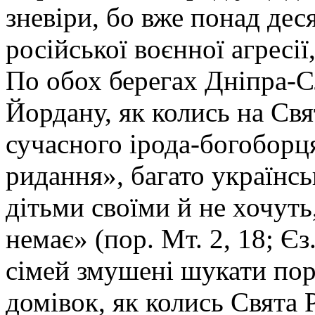
зневіри, бо вже понад дес
російської воєнної агресії
По обох берегах Дніпра-С
Йордану, як колись на Свя
сучасного ірода-богоборця
ридання», багато українс
дітьми своїми й не хочуть,
немає» (пор. Мт. 2, 18; Єз
сімей змушені шукати пор
домівок, як колись Свята 