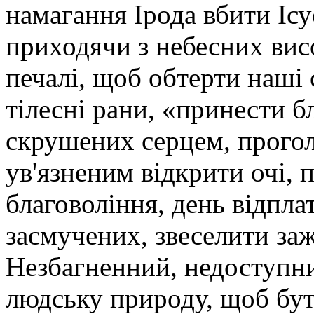
намагання Ірода вбити Іс
приходячи з небесних вис
печалі, щоб обтерти наші 
тілесні рани, «принести б
скрушених серцем, прогол
ув'язненим відкрити очі, 
благовоління, день відпла
засмучених, звеселити заж
Незбагненний, недоступни
людську природу, щоб бут