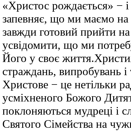
«Христос рождається» − і 
запевняє, що ми маємо на 
завжди готовий прийти н
усвідомити, що ми потреб
Його у своє життя.Христи
страждань, випробувань і 
Христове − це нетільки ра
усміхненого Божого Дитят
поклоняються мудреці і с
Святого Сімейства на чуж