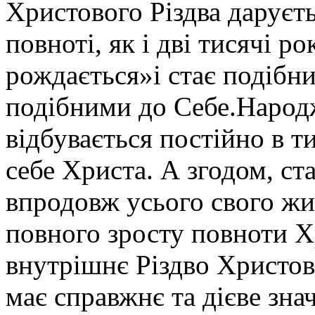
Христового Різдва даруєть
повноті, як і дві тисячі р
рождається»і стає подібн
подібними до Себе.Народ
відбувається постійно в т
себе Христа. А згодом, с
впродовж усього свого жи
повного зросту повноти Хр
внутрішнє Різдво Христов
має справжнє та дієве зна