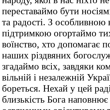
переставаймо бути носіям
та радості. З особливною
підтримкою огортаймо тих
воїнство, хто допомагає п
наших різдвяних богослуж
згадаймо всіх, завдяки ко
вільній і незалежній Україн
бореться. Нехай у цей рад
близькість Бога наповнює