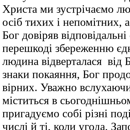
Христа ми зустрічаємо лю
осіб тихих і непомітних, 
Бог довіряв відповідальні 
перешкоді збереженню єдно
людина відверталася від 
знаки покаяння, Бог прод
вірних. Уважно вслухаючис
міститься в сьогоднішньо
пригадуємо собі різні події
числі й ті, коли угода, За