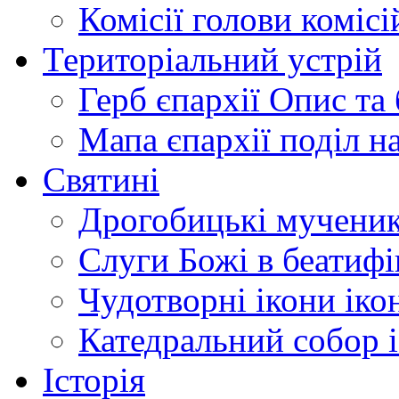
Комісії
голови комісі
Територіальний устрій
Герб єпархії
Опис та 
Мапа єпархії
поділ н
Святині
Дрогобицькі мучени
Слуги Божі
в беатиф
Чудотворні ікони
іко
Катедральний собор
Історія