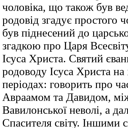
чоловіка, що також був ве
родовід згадує простого ч
був піднесений до царсько
згадкою про Царя Всесвіт
Ісуса Христа. Святий єва
родоводу Ісуса Христа на 
періодах: говорить про ча
Авраамом та Давидом, мі
Вавилонської неволі, а да
Спасителя світу. Іншими 