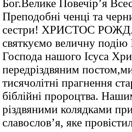
Бог.Велике Повечір’я Всес
Преподобні ченці та черни
сестри! ХРИСТОС РОЖД
святкуємо величну подію І
Господа нашого Ісуса Хри
передріздвяним постом,ми
тисячолітні прагнення ста
біблійні пророцтва. Наши
різдвяними колядками при
славословʼя, яке провіст