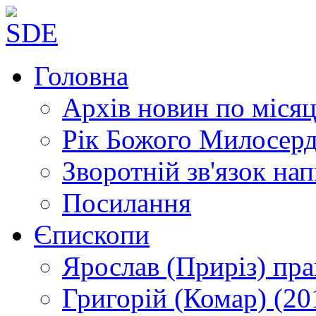
Головна
Архів новин
по місяц
Рік Божого Милосер
Зворотній зв'язок
нап
Посилання
Єпископи
Ярослав (Приріз)
пра
Григорій (Комар)
(20