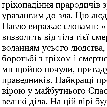
гріхопадіння прародичів 
уразливим до зла. Цю люд
Павло виражає словами: 
визволить від тіла тієї сме
воланням усього людства,
боротьбi з грiхом i смерт
ми щойно почули, пригаду
праведників. Найкращi п
вiрою у майбутнього Спаси
великi дiла. На цій вiрi б