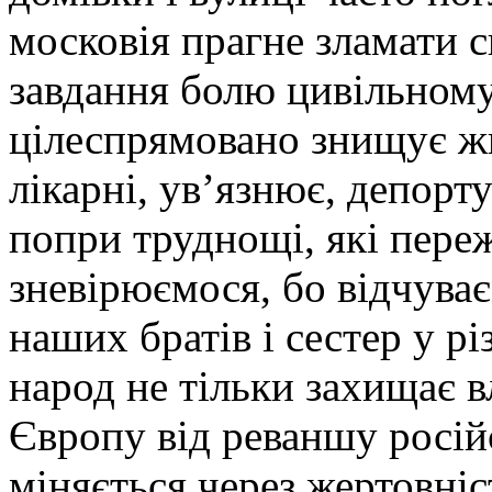
московія прагне зламати 
завдання болю цивільному
цілеспрямовано знищує жи
лікарні, ув’язнює, депорту
попри труднощі, які переж
зневірюємося, бо відчува
наших братів і сестер у рі
народ не тільки захищає в
Європу від реваншу російс
міняється через жертовніс