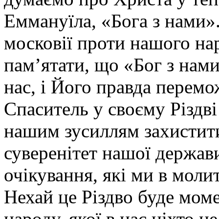
Еммануїла, «Бога з нами».
московії проти нашого нар
пам’ятати, що «Бог з нами
нас, і Його правда перем
Спаситель у своєму Різдві 
нашим зусиллям захистити 
суверенітет нашої держави
очікування, які ми в моли
Нехай це Різдво буде моме
народу, якої в нас ніхто н