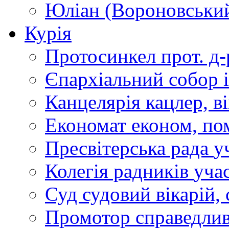
Юліан (Вороновськи
Курія
Протосинкел
прот. д
Єпархіальний собор
Канцелярія
кацлер, в
Економат
економ, по
Пресвітерська рада
у
Колегія радників
учас
Суд
судовий вікарій, с
Промотор справедлив