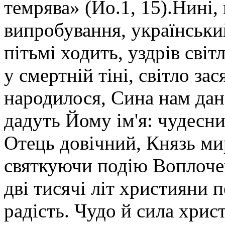
темрява» (Йо.1, 15).Нині,
випробування, український
пітьмі ходить, уздрів сві
у смертній тіні, світло за
народилося, Сина нам дано
дадуть Йому ім'я: чудесн
Отець довічний, Князь миру
святкуючи подію Воплоче
дві тисячі літ християни
радість. Чудо й сила хрис