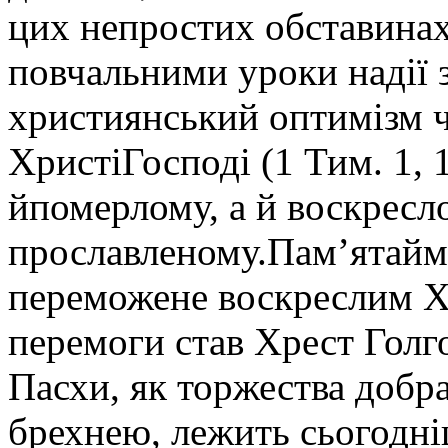
цих непростих обставинах
повчальними уроки надії з
християнський оптимізм 
ХристіГосподі (1 Тим. 1, 1
йпомерлому, а й воскресл
прославленому.Памʼятаймо
переможене воскреслим Хр
перемоги став Хрест Голго
Пасхи, як торжества добра
брехнею, лежить сьогодні