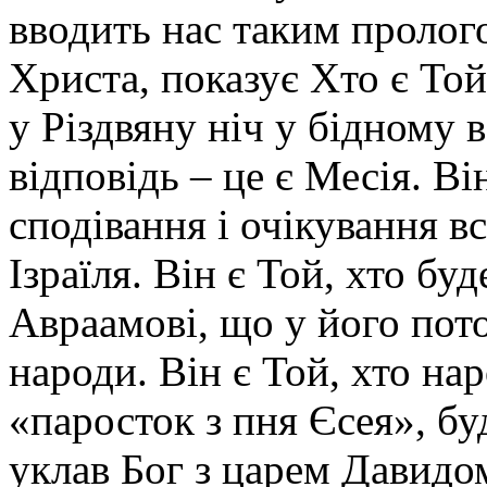
вводить нас таким пролог
Христа, показує Хто є То
у Різдвяну ніч у бідному ве
відповідь – це є Месія. Ві
сподівання і очікування вс
Ізраїля. Він є Той, хто б
Авраамові, що у його пото
народи. Він є Той, хто на
«паросток з пня Єсея», бу
уклав Бог з царем Давидо