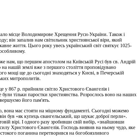
 мало місце Володимирове Хрещення Руси-України. Також і
у; він запалив нам світильник християнської віри, який
жавне життя. Цього року увесь український світ святкує 1025-
-особливому.
аже нам, що першим апостолом на Київській Русі був св. Андрій
 на нашій землі вже з першого століття проповідувано
о мощі ще до сьогодні знаходяться у Києві, в Печерській
ьких митрополитів.
ще у 867 р. прийняли світло Христового Євангелія і
е були тільки паростки християнства. Розрослось воно на наших
звершуємо його пам'ять.
ою, вона має стояти на міцному фундаменті. Сьогодні можемо
він був «як купець євангельський, що шукає доброї перли».
стовій вірі. І одного разу зробивши свій вибір, «знайшовши
силу Христового Євангелія. Господь виявив на ньому чудо, яке
жорстокого поганина перетворився на богобоязливого