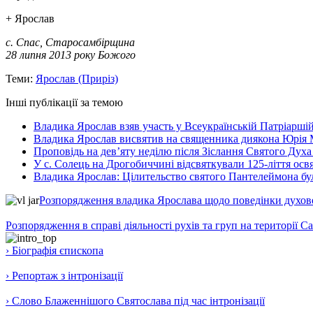
+ Ярослав
с. Спас, Старосамбірщина
28 липня 2013 року Божого
Теми:
Ярослав (Приріз)
Інші публікації за темою
Владика Ярослав взяв участь у Всеукраїнській Патріаршій
Владика Ярослав висвятив на священника диякона Юрія 
Проповідь на дев’яту неділю після Зіслання Святого Духа
У с. Солець на Дрогобиччині відсвяткували 125-ліття ос
Владика Ярослав: Цілительство святого Пантелеймона бу
Розпорядження владика Ярослава щодо поведінки духовен
Розпорядження в справі діяльності рухів та груп на території 
› Біографія єпископа
› Репортаж з інтронізації
› Слово Блаженнішого Святослава під час інтронізації