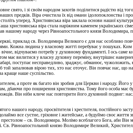
е свято, і зі своїм народом захотів поділитися радістю від тог
 наших предків. Віра очистила їх від омани ідолопоклонства і пр
толіть уперед. Християнська віра заклала основи нашої культури
.. Наша християнська віра стала наріжним каменем українських с
рував нашому народу через Рівноапостольного князя Володимира, 
Церкві, приклад св. Володимира Великого є для нас особливо пов
ями. Кожна людина у власному житті перебуває у пошуках. Ким м
вічне, відчуваємо потребу у духовному фундаменті. І ось саме к
истом має вилитися у власну духовну переміну, внутрішнє наверн
 хабарі, поступає несправедливо, зраджує, обманює, чужоложить, 
щоб той запалював вірою тих, хто нас оточує. Він повчає нас, що
на краще наше суспільство.
елем, а проте як багато він зробив для Церкви і народу. Його у
ам, дбаючи про поширення християнства. Тому його особа має б
можців. Він ніби кличе нас повторити його духовний подвиг: нас
вятого нашого народу, просвітителя і хрестителя, постійного зас
долаймо все суєтне, гріховне і житейське, а будуймо своє життя 
м престолом – св. Володимира. Молімо всеблагого Бога, аби Він
і. Св. Рівноапостольний князю Володимире Великий, Христителю 