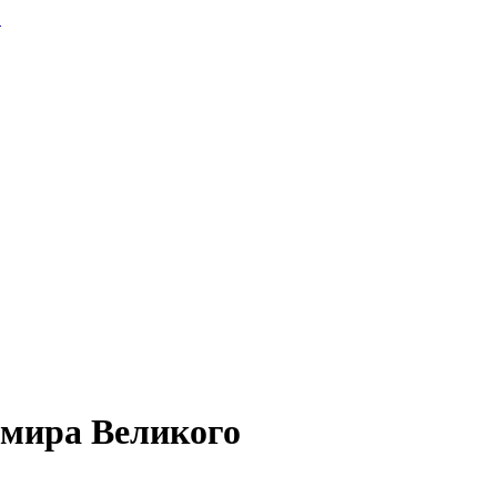
.
имира Великого