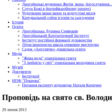
Дрогобицькі мученики
Житія, ікона, богослужіння..
Слуги Божі
в беатифікаційному процесі
Чудотворні ікони
ікони та відпустові місця
Катедральний собор
історія та сьогодення
Історія
Освіта
Дрогобицька Духовна Семінарія
Дрогобицький Катехитичний Інститут
Інститут постійної формації духовенства
Літня іконописна школа
церковне мистецтво
Садок «Ангелятко»
дошкільна освіта
Медіа
"Жива вода"
єпархіальна газета
"З любов'ю у світ"
єпархіальна молодіжна газета
Музей
Документи
Інструкції
НПФ "Покрова"
Питання експерту
відповідає Наталя Копичин
Проповідь на свято св. Волод
29 липня 2013