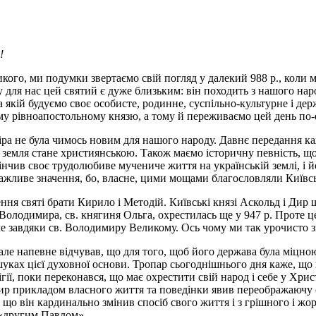
!
кого, ми подумки звертаємо свій погляд у далекий 988 р., коли
 нас цей святий є дуже близьким: він походить з нашого народ
 якій будуємо своє особисте, родинне, суспільно-культурне і дер
шому рівноапостольному князю, а тому й переживаємо цей день по
віра не була чимось новим для нашого народу. Давнє передання к
 земля стане християнською. Також маємо історичну певність, що
ив своє трудолюбиве мучениче життя на українській землі, і йог
 важливе значення, бо, власне, цими мощами благословляли Київс
ння святі брати Кирило і Методій. Київські князі Аскольд і Дир 
Володимира, св. княгиня Ольга, охрестилась ще у 947 р. Проте ц
аме завдяки св. Володимиру Великому. Ось чому ми так урочисто 
але напевне відчував, що для того, щоб його держава була міцн
уках цієї духовної основи. Тропар сьогоднішнього дня каже, що 
ігії, поки переконався, що має охрестити свій народ і себе у Хри
мир прикладом власного життя та поведінки явив переображаючу 
, що він кардинально змінив спосіб свого життя і з грішного і 
 «другим Павлом».