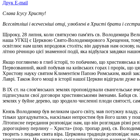
Друк
E-mail
Слава Ісусу Христу!
Всесвітліші і всечесніші отці, улюблені в Христі брати і сестри
Щороку, 28 липня, коли святкуємо пам'ять св. Володимира Вели
наша УГКЦ є Церквою Свято-Володимирового Хрещення, тому для
освітлює нам шлях впродовж століть; він дарував нам основу, на
літню річницю цієї знаменної події, яка відбулася завдяки на
Якщо поглянемо в глиб історії, то побачимо, що християнська 
Первозванний, який побував на київських горах і прорік, що ця
Христову науку святим Климентієм Папою Римським, який закінч
Лаврі. Також його мощі в історії нашої Церкви відіграли дуже
В ІХ ст. на слов'янських землях проповідували євангельське вче
підписували свої договори християнськими іменами. Бабця св. 
землях у буйне дерево, що зродило численні плоди святості, с
Князь Володимир був великим цього світу, мав потужну владу, 
тільки здогадуватись, наскільки непростим був його шлях у пош
Літописне передання розповідає нам, що він розглядав різні рел
дорогоцінну перлину – Христа» (пор. тропар дня), св. Володи
творить з людьми свята віра. Церковна традиція розповідає нам
християнина. Не випадково сьогоднішній тропар називає його