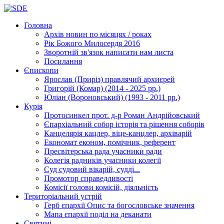
Головна
Архів новин
по місяцях / роках
Рік Божого Милосердя
2016
Зворотній зв'язок
написати нам листа
Посилання
Єпископи
Ярослав (Приріз)
правлячий архиєрей
Григорій (Комар)
(2014 - 2025 рр.)
Юліан (Вороновський)
(1993 - 2011 рр.)
Курія
Протосинкел
прот. д-р Роман Андрійовський
Єпархіальний собор
історія та рішення соборів
Канцелярія
кацлер, віце-канцлер, архіварій
Економат
економ, помічник, референт
Пресвітерська рада
учасники ради
Колегія радників
учасники колегії
Суд
судовий вікарій, судді...
Промотор справедливості
Комісії
голови комісій, діяльність
Територіальний устрій
Герб єпархії
Опис та богословське значення
Мапа єпархії
поділ на деканати
Святині