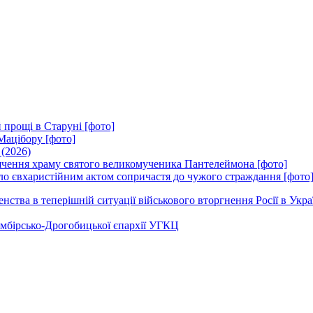
 прощі в Старуні [фото]
Мацібору [фото]
 (2026)
вячення храму святого великомученика Пантелеймона [фото]
ло євхаристійним актом сопричастя до чужого страждання [фото
ства в теперішній ситуації військового вторгнення Росії в Укра
Самбірсько-Дрогобицької єпархії УГКЦ