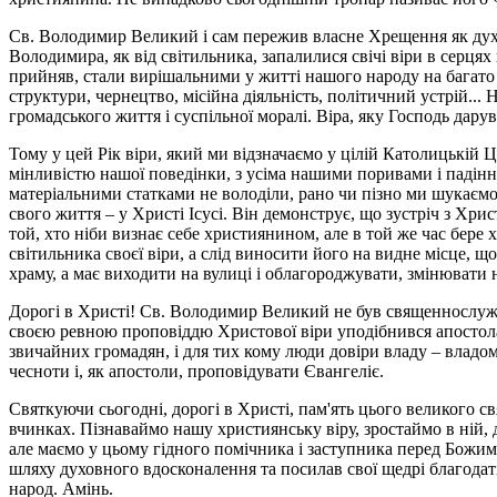
Св. Володимир Великий і сам пережив власне Хрещення як духовн
Володимира, як від світильника, запалилися свічі віри в серцях
прийняв, стали вирішальними у житті нашого народу на багато с
структури, чернецтво, місійна діяльність, політичний устрій.
громадського життя і суспільної моралі. Віра, яку Господь да
Тому у цей Рік віри, який ми відзначаємо у цілій Католицькій 
мінливістю нашої поведінки, з усіма нашими поривами і падінн
матеріальними статками не володіли, рано чи пізно ми шукаємо 
свого життя – у Христі Ісусі. Він демонструє, що зустріч з Хр
той, хто ніби визнає себе християнином, але в той же час бере
світильника своєї віри, а слід виносити його на видне місце, 
храму, а має виходити на вулиці і облагороджувати, змінювати 
Дорогі в Христі! Св. Володимир Великий не був священнослужит
своєю ревною проповіддю Христової віри уподібнився апостол
звичайних громадян, і для тих кому люди довіри владу – владо
чесноти і, як апостоли, проповідувати Євангеліє.
Святкуючи сьогодні, дорогі в Христі, пам'ять цього великого с
вчинках. Пізнаваймо нашу християнську віру, зростаймо в ній, 
але маємо у цьому гідного помічника і заступника перед Божи
шляху духовного вдосконалення та посилав свої щедрі благодат
народ. Амінь.