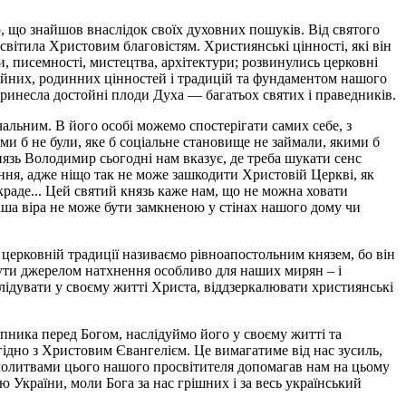
о, що знайшов внаслідок своїх духовних пошуків. Від святого
освітила Христовим благовістям. Християнські цінності, які він
, писемності, мистецтва, архітектури; розвинулись церковні
імейних, родинних цінностей і традицій та фундаментом нашого
принесла достойні плоди Духа — багатьох святих і праведників.
чальним. В його особі можемо спостерігати самих себе, з
и б не були, яке б соціальне становище не займали, якими б
нязь Володимир сьогодні нам вказує, де треба шукати сенс
ення, адже ніщо так не може зашкодити Христовій Церкві, як
краде... Цей святий князь каже нам, що не можна ховати
 наша віра не може бути замкненою у стінах нашого дому чи
 церковній традиції називаємо рівноапостольним князем, бо він
ути джерелом натхнення особливо для наших мирян – і
лідувати у своєму житті Христа, віддзеркалювати християнські
тупника перед Богом, наслідуймо його у своєму житті та
згідно з Христовим Євангелієм. Це вимагатиме від нас зусиль,
 молитвами цього нашого просвітителя допомагав нам на цьому
України, моли Бога за нас грішних і за весь український