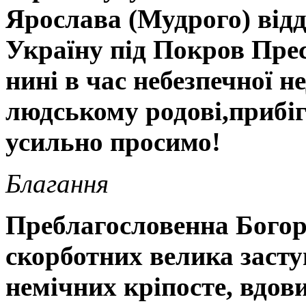
Ярослава (Мудрого) відд
Україну під Покров Прес
нині в час
небезпечної н
людському родові,
прибіг
усильно просимо!
Благання
Преблагословенна Богор
скорботних велика заст
немічних кріпосте, вдови