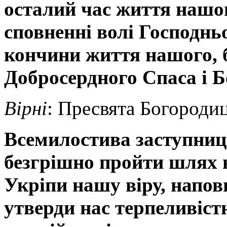
осталий час життя нашог
сповненні волі Господньо
кончини життя нашого,
Добросердного Спаса і Бо
Вірні
: Пресвята Богородиц
Всемилостива заступнице
безгрішно пройти шлях 
Укріпи нашу віру, напов
утверди нас терпеливіст