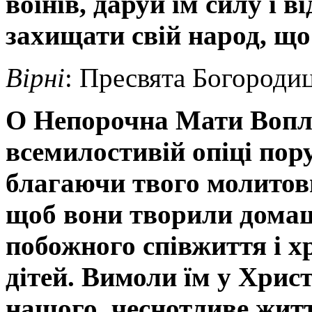
воїнів, даруй їм силу і 
захищати свій народ, що
Вірні
: Пресвята Богородиц
О Непорочна Мати Вопло
всемилостивій опіці пор
благаючи твого молитов
щоб вони творили домаш
побожного співжиття і 
дітей. Вимоли їм у Хрис
нашого, чеснотливе житт