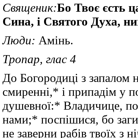
Священик
:
Бо Твоє єсть ца
Сина, і Святого Духа, нин
Люди:
Амінь.
Тропар,
глас 4
До Богородиці з запалом н
смиренні,* і припадім у п
душевної:* Владичице, п
нами;* поспішися, бо заги
не заверни рабів твоїх з н