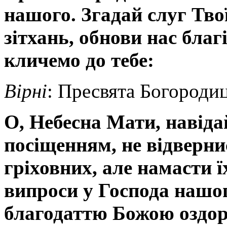
нашого.
Згадай слуг Твої
зітхань, обнови нас благ
кличемо до тебе:
Вірні
: Пресвята Богородиц
О, Небесна Мати, н
авіда
посіщенням, не відверни
гріховних, але намасти ї
випроси у Господа нашог
благодаттю Божою оздоров