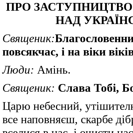
ПРО ЗАСТУПНИЦТВО
НАД
УКРАЇН
Священик:
Благослове
нн
повсякчас, і на віки віків
Люди:
Амінь.
Священик
:
Слава Тобі, Б
Царю небесний, утішителю
все наповняєш, скарбе діб
вселися в нас, і очисти нас