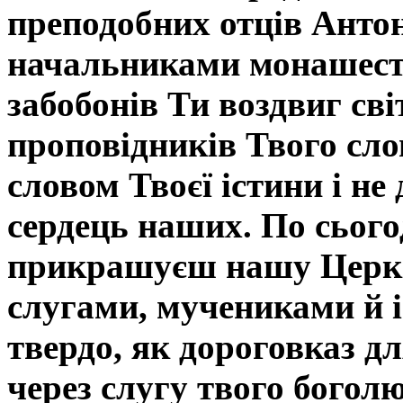
преподобних отців Антон
начальниками монашест
забобонів Ти воздвиг сві
проповідників Твого сло
словом Твоєї істини і не
сердець наших. По сього
прикрашуєш нашу Церкв
слугами, мучениками й і
твердо, як дороговказ дл
через слугу твого богол