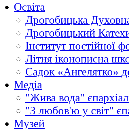
Освіта
Дрогобицька Духовна
Дрогобицький Катехи
Інститут постійної ф
Літня іконописна шк
Садок «Ангелятко»
д
Медіа
"Жива вода"
єпархіал
"З любов'ю у світ"
єп
Музей