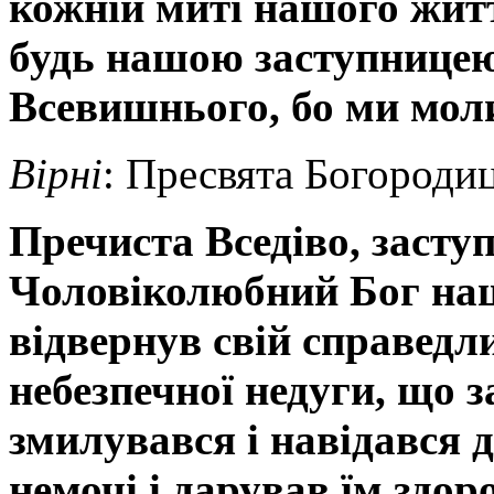
кожній миті нашого житт
будь нашою заступницею
Всевишнього, бо ми мол
Вірні
: Пресвята Богородиц
Пречиста Вседіво,
заступ
Чоловіколюбний Бог наш
відвернув свій справедлив
небезпечної недуги, що 
змилувався і навідався д
немочі і дарував їм здоро