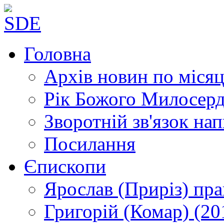
Головна
Архів новин
по місяц
Рік Божого Милосер
Зворотній зв'язок
нап
Посилання
Єпископи
Ярослав (Приріз)
пра
Григорій (Комар)
(20