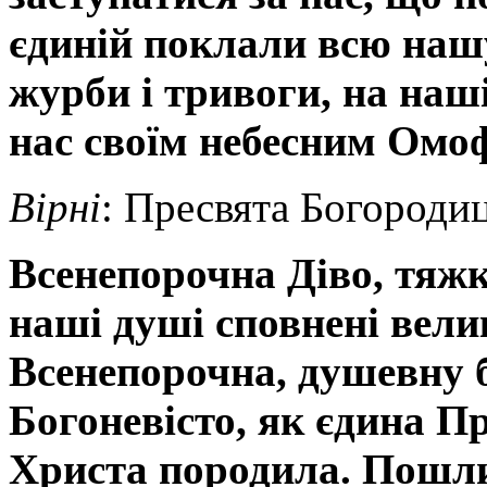
єдиній поклали всю наш
журби і тривоги, на наш
нас своїм небесним Омоф
Вірні
: Пресвята Богородиц
Всенепорочна Діво, тяжк
наші душі сповнені вели
Всенепорочна, душевну б
Богоневісто, як єдина П
Христа породила. Пошли