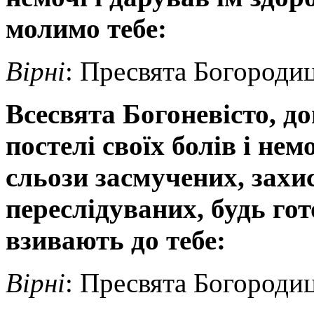
молимо тебе:
Вірні
: Пресвята Богородиц
Всесвята Богоневісто, д
постелі своїх болів і нем
сльози засмучених, захи
переслідуваних, будь го
взивають до тебе:
Вірні
: Пресвята Богородиц