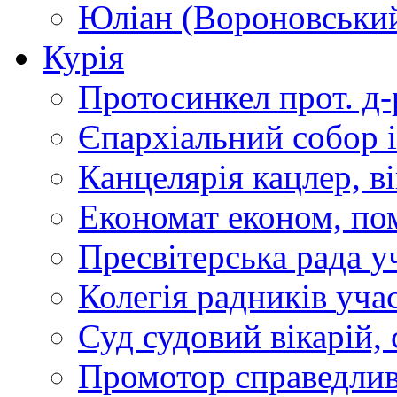
Юліан (Вороновськи
Курія
Протосинкел
прот. д
Єпархіальний собор
Канцелярія
кацлер, в
Економат
економ, по
Пресвітерська рада
у
Колегія радників
учас
Суд
судовий вікарій, с
Промотор справедлив