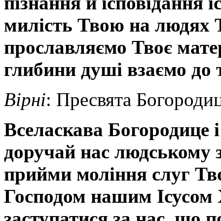
пізнання й ісповідання і
милість Твою на людях Т
прославляємо Твоє матер
глибини душі взаємо до 
Вірні
: Пресвята Богородиц
Вселаскава Богородице і
доручай нас людському з
прийми моління слуг Тво
Господом нашим Ісусом 
заступатися за нас, що по