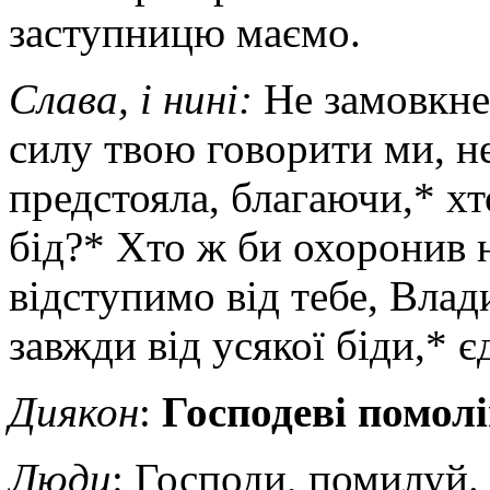
заступницю маємо.
Слава, і нині:
Не замовкне
силу твою говорити ми, не
предстояла, благаючи,* хт
бід?* Хто ж би охоронив 
відступимо від тебе, Влад
завжди від усякої біди,* 
Диякон
:
Господеві помолі
Люди
: Господи, помилуй.