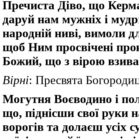
Пречиста Діво, що Керм
даруй нам мужніх і мудр
народній ниві, вимоли д
щоб Ним просвічені про
Божий, що з вірою взиває
Вірні
: Пресвята Богородиц
Могутня Воєводино і пол
що, піднісши свої руки 
ворогів та долаєш усіх 