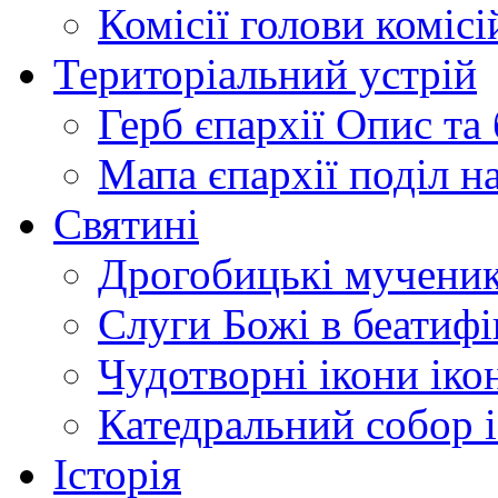
Комісії
голови комісі
Територіальний устрій
Герб єпархії
Опис та 
Мапа єпархії
поділ н
Святині
Дрогобицькі мучени
Слуги Божі
в беатиф
Чудотворні ікони
іко
Катедральний собор
Історія