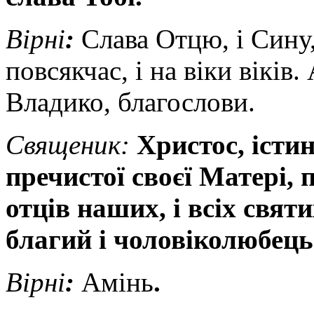
Вірні
:
Слава Отцю, і Сину, 
повсякчас, і на віки вікі
Владико, благослови.
Священик
:
Христос, істи
пречистої своєї Матері, 
отців наших, і всіх святи
благий і чоловіколюбець
Вірні
:
Амінь
.