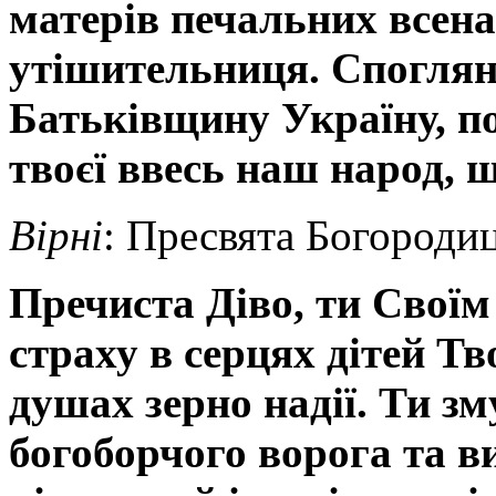
матерів печальних всена
утішительниця
.
Споглян
Батьківщину Україну,
п
твоєї ввесь наш народ, щ
Вірні
: Пресвята Богородиц
Пречиста Діво, ти
Своїм
страху в серцях дітей Тв
душах зерно надії. Ти зм
богоборчого ворога та ви