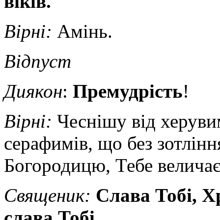
віків.
Вірні:
Амінь.
Відпуст
Диякон
:
Премудрість
!
Вірні:
Чеснішу від херувим
серафимів, що без зотлін
Богородицю, Тебе велича
Священик
:
Слава Тобі, Х
слава Тобі.