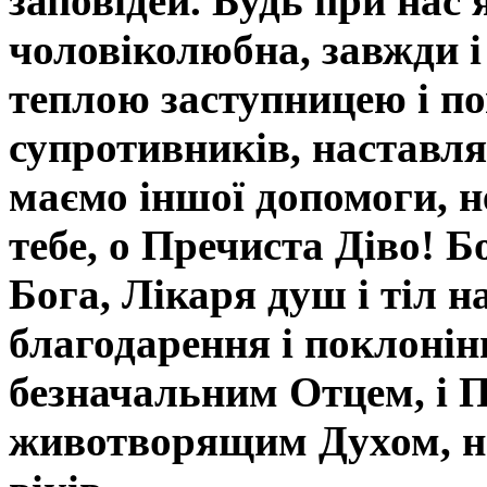
заповідей. Будь при нас 
чоловіколюбна, завжди і
теплою заступницею і п
супротивників, наставля
маємо іншої допомоги, не
тебе, о Преч
иста Діво!
Б
Бога, Лікаря душ і тіл 
благодарення і поклонін
безначальним Отцем, і П
животворящим Духом, нин