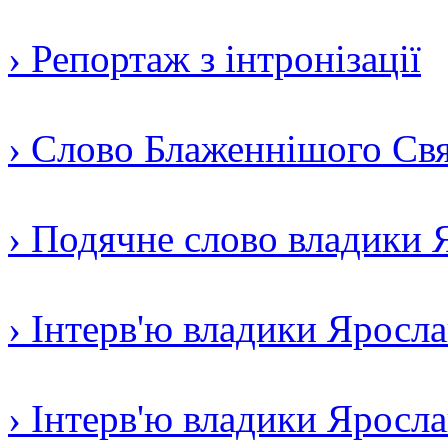
› Репортаж з інтронізації
› Слово Блаженнішого Свят
› Подячне слово владики 
› Інтерв'ю владики Яросл
› Інтерв'ю владики Яросл