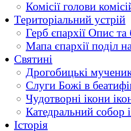
Комісії
голови комісі
Територіальний устрій
Герб єпархії
Опис та 
Мапа єпархії
поділ н
Святині
Дрогобицькі мучени
Слуги Божі
в беатиф
Чудотворні ікони
іко
Катедральний собор
Історія