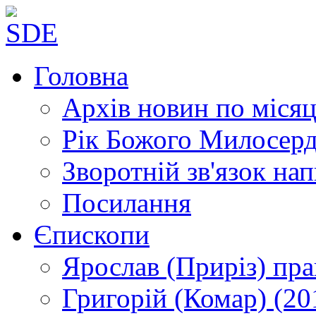
Головна
Архів новин
по місяц
Рік Божого Милосер
Зворотній зв'язок
нап
Посилання
Єпископи
Ярослав (Приріз)
пра
Григорій (Комар)
(20