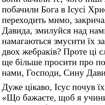
побачили Бога в Ісусі Хри
переходить мимо, закрича
Давида, змилуйся над нами
намагаються змусити їх з
двох жебраків? Проте ці с
ще більше просити про п
нами, Господи, Сину Давид
Дуже цікаво, Ісус почув їх
«Що бажаєте, щоб я учинив