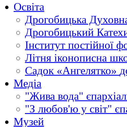
Освіта
Дрогобицька Духовна
Дрогобицький Катехи
Інститут постійної ф
Літня іконописна шк
Садок «Ангелятко»
д
Медіа
"Жива вода"
єпархіал
"З любов'ю у світ"
єп
Музей