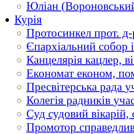
Юліан (Вороновськи
Курія
Протосинкел
прот. д
Єпархіальний собор
Канцелярія
кацлер, в
Економат
економ, по
Пресвітерська рада
у
Колегія радників
учас
Суд
судовий вікарій, с
Промотор справедлив