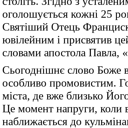
століть. Згідно з устален
оголошується кожні 25 рок
Святіший Отець Франциск
ювілейним і присвятив цей 
словами апостола Павла, «
Сьогоднішнє слово Боже в
особливо промовистим. Го
міста, де вже близько Його
Це момент напруги, коли 
наближається до кульміна