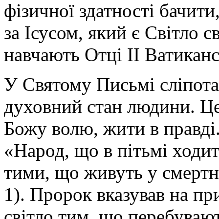
фізичної здатності бачити
за Ісусом, який є Світло с
навчають Отці ІІ Ватиканс
У Святому Письмі сліпота
духовний стан людини. Це
Божу волю, жити в правді.
«Народ, що в пітьмі ходить
тими, що живуть у смертній
1). Пророк вказував на при
світло тим, що перебувают