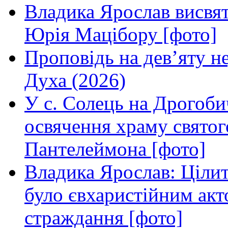
Владика Ярослав висвя
Юрія Мацібору [фото]
Проповідь на дев’яту н
Духа (2026)
У с. Солець на Дрогоби
освячення храму свято
Пантелеймона [фото]
Владика Ярослав: Ціли
було євхаристійним акт
страждання [фото]