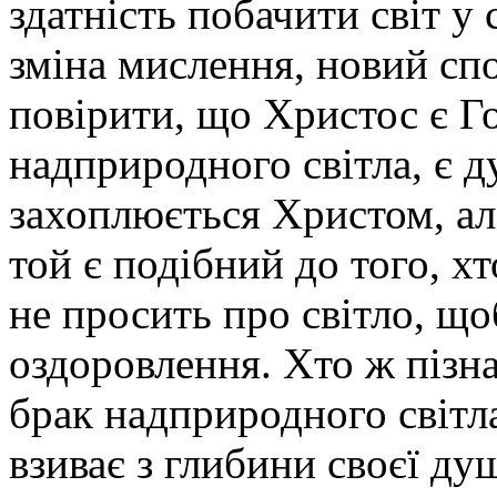
здатність побачити світ у 
зміна мислення, новий спо
повірити, що Христос є Г
надприродного світла, є д
захоплюється Христом, але
той є подібний до того, хт
не просить про світло, що
оздоровлення. Хто ж пізна
брак надприродного світла
взиває з глибини своєї душ