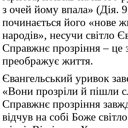
з очей йому впала» (Дія. 9
починається його «нове ж
народів», несучи світло Єв
Справжнє прозріння – це з
преображує життя.
Євангельський уривок зав
«Вони прозріли й пішли сл
Справжнє прозріння завжд
відчув на собі Боже світл