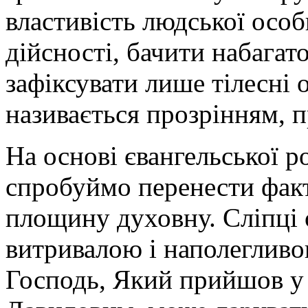
властивість людської осо
дійсності, бачити набагат
зафіксувати лише тілесні о
називається прозрінням, 
На основі євангельської р
спробуймо перенести факт
площину духовну. Сліпці
витривалою і наполегливою
Господь, Який прийшов у 