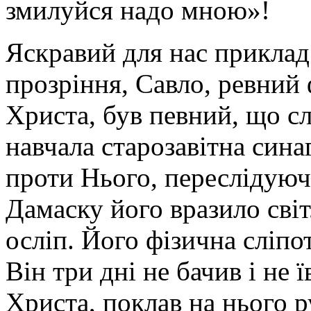
змилуйся надо мною»!
Яскравий для нас приклад
прозріння, Савло, ревний 
Христа, був певний, що с
навчала старозавітна сина
проти Нього, переслідуюч
Дамаску його вразило світ
осліп. Його фізична сліпо
Він три дні не бачив і не 
Христа, поклав на нього ру