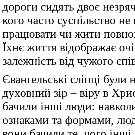
дороги сидять двоє незряч
кого часто суспільство не
працювати чи жити повноц
Їхнє життя відображає очі
залежність від чужого спі
Євангельські сліпці були
духовний зір – віру в Хри
бачили інші люди: навколи
ознаками та формами, люд
вони бачили те, чого інші