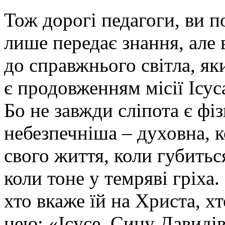
Тож дорогі педагоги, ви п
лише передає знання, але 
до справжнього світла, як
є продовженням місії Ісус
Бо не завжди сліпота є ф
небезпечніша – духовна, 
свого життя, коли губитьс
коли тоне у темряві гріха.
хто вкаже їй на Христа, х
нею: «Icyсе, Сину Давиді