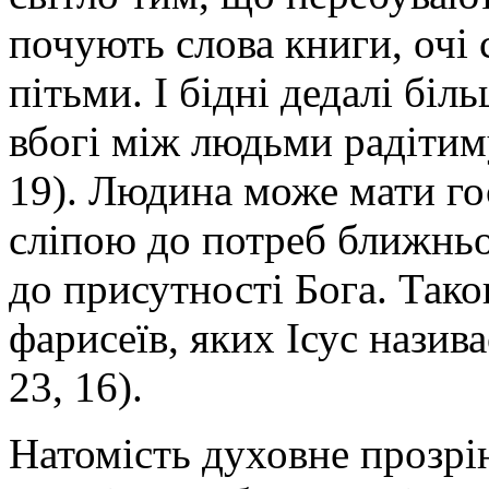
почують слова книги, очі 
пітьми. І бідні дедалі біл
вбогі між людьми радітиму
19). Людина може мати гос
сліпою до потреб ближньо
до присутності Бога. Тако
фарисеїв, яких Ісус нази
23, 16).
Натомість духовне прозрі