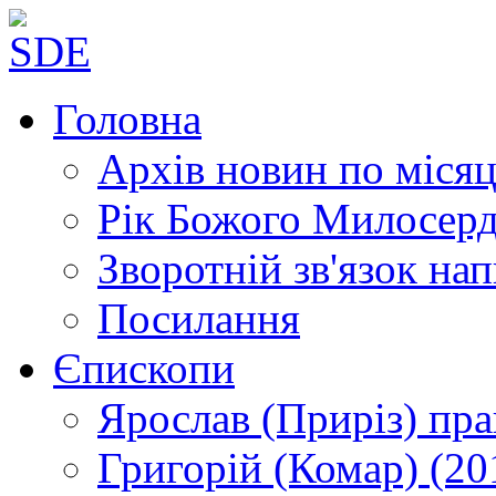
Головна
Архів новин
по місяц
Рік Божого Милосер
Зворотній зв'язок
нап
Посилання
Єпископи
Ярослав (Приріз)
пра
Григорій (Комар)
(20