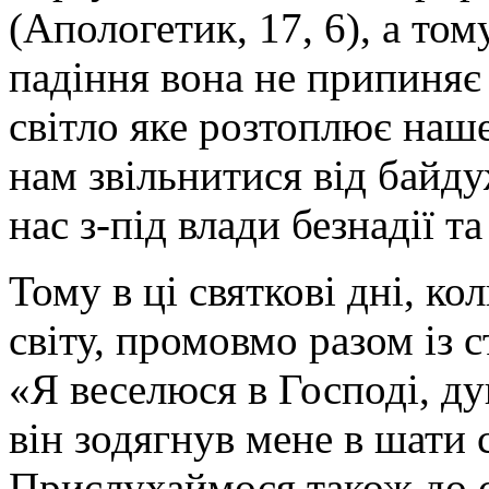
(Апологетик, 17, 6), а том
падіння вона не припиняє
світло яке розтоплює наше
нам звільнитися від байду
нас з-під влади безнадії та
Тому в ці святкові дні, к
світу, промовмо разом із 
«Я веселюся в Господі, ду
він зодягнув мене в шати с
Прислухаймося також до с