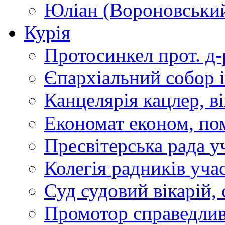
Юліан (Вороновськи
Курія
Протосинкел
прот. д
Єпархіальний собор
Канцелярія
кацлер, в
Економат
економ, по
Пресвітерська рада
у
Колегія радників
учас
Суд
судовий вікарій, с
Промотор справедлив