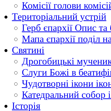
Комісії
голови комісі
Територіальний устрій
Герб єпархії
Опис та 
Мапа єпархії
поділ н
Святині
Дрогобицькі мучени
Слуги Божі
в беатиф
Чудотворні ікони
іко
Катедральний собор
Історія