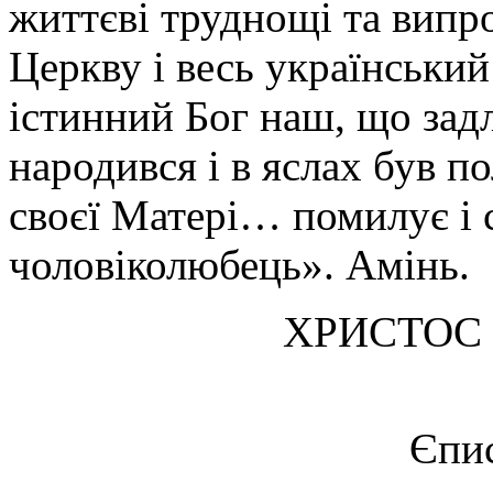
життєві труднощі та випр
Церкву і весь українськи
істинний Бог наш, що задл
народився і в яслах був 
своєї Матері… помилує і с
чоловіколюбець». Амінь.
ХРИСТОС
Єпи