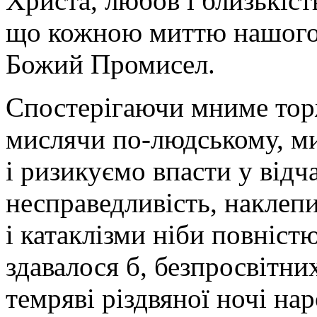
Христа, любов і близькіст
що кожною миттю нашого 
Божий Промисел.
Спостерігаючи мниме торже
мислячи по-людському, ми
і ризикуємо впасти у відч
несправедливість, наклепи
і катаклізми ніби повністю
здавалося б, безпросвітни
темряві різдвяної ночі на