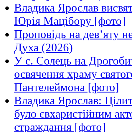
Владика Ярослав висвя
Юрія Мацібору [фото]
Проповідь на дев’яту н
Духа (2026)
У с. Солець на Дрогоби
освячення храму свято
Пантелеймона [фото]
Владика Ярослав: Ціли
було євхаристійним акт
страждання [фото]