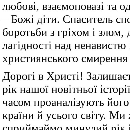
любові, взаємоповазі та о
– Божі діти. Спаситель сп
боротьби з гріхом і злом,
лагідності над ненавистю 
християнського смирення
Дорогі в Христі! Залишає
рік нашої новітньої історі
часом проаналізують його
країни й усього світу. Ми
сприймаймо минулий рік і 