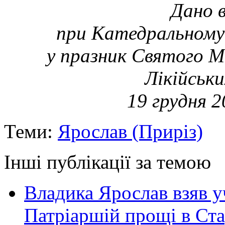
Дано в
при Катедральному 
у празник Святого М
Лікійськи
19 грудня 
Теми:
Ярослав (Приріз)
Інші публікації за темою
Владика Ярослав взяв у
Патріаршій прощі в Ста