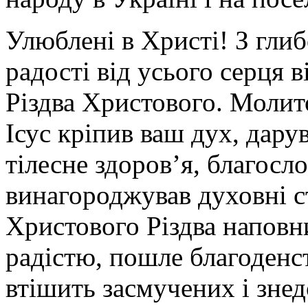
Улюблені в Христі! З гли
радості від усього серця 
Різдва Христового. Моли
Ісус кріпив ваш дух, дар
тілесне здоров’я, благосло
винагороджував духовні с
Христового Різдва наповн
радістю, пошле благоденст
втішить засмучених і зне