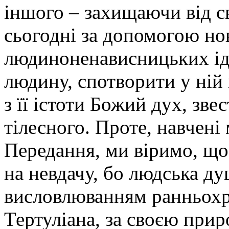
іншого – захищаючи від св
сьогодні за допомогою но
людиноненависницьких ід
людину, спотворити у ній
з її істоти Божий дух, зве
тілесного. Проте, навчені
Передання, ми віримо, що 
на невдачу, бо людська ду
висловлюванням ранньохр
Тертуліана, за своєю при