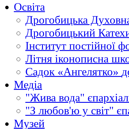
Освіта
Дрогобицька Духовна
Дрогобицький Катехи
Інститут постійної ф
Літня іконописна шк
Садок «Ангелятко»
д
Медіа
"Жива вода"
єпархіал
"З любов'ю у світ"
єп
Музей