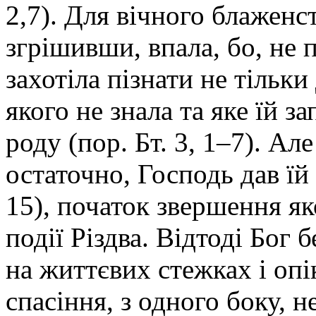
2,7). Для вічного блаженс
згрішивши, впала, бо, не 
захотіла пізнати не тільки 
якого не знала та яке їй 
роду (пор. Бт. 3, 1–7). А
остаточно, Господь дав їй 
15), початок звершення як
події Різдва. Відтоді Бог
на життєвих стежках і опі
спасіння, з одного боку, 