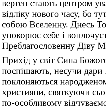
вертеп стають центром ува
відліку нового часу, бо т
собою Вселенну. Днесь Той
упокорює себе і воплочує
Преблагословенну Діву М
Прихід у світ Сина Божог
поспішають, несучи дари 
поклоняються народженому
християни, святкуючи сьо
по-особливому відчуваємо