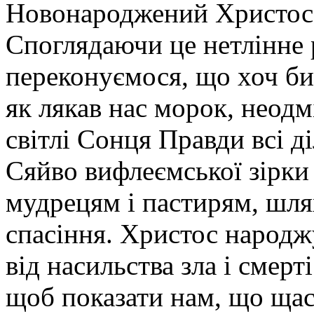
Новонароджений Христос о
Споглядаючи це нетлінне р
переконуємося, що хоч би
як лякав нас морок, неодм
світлі Сонця Правди всі д
Сяйво вифлеємської зірки 
мудрецям і пастирям, шля
спасіння. Христос народж
від насильства зла і смер
щоб показати нам, що щас