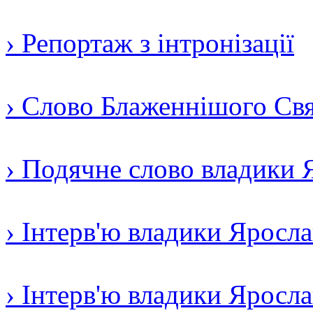
› Репортаж з інтронізації
› Слово Блаженнішого Свят
› Подячне слово владики 
› Інтерв'ю владики Яросл
› Інтерв'ю владики Яросл