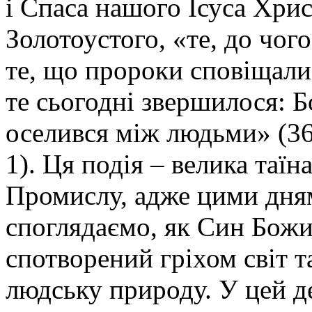
і Спаса нашого Ісуса Христ
Золотоустого, «те, до чог
те, що пророки сповіщали
те сьогодні звершилося: Бо
оселився між людьми» (36-
1). Ця подія – велика таї
Промислу, адже цими дня
споглядаємо, як Син Божи
спотворений гріхом світ т
людську природу. У цей д