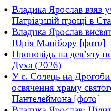
Владика Ярослав взяв у
Патріаршій прощі в Ста
Владика Ярослав висвя
Юрія Мацібору [фото]
Проповідь на дев’яту н
Духа (2026)
У с. Солець на Дрогоби
освячення храму свято
Пантелеймона [фото]
Владика Ярослав: Ціли