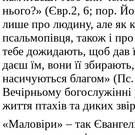
нього?» (Євр.2, 6; пор. Йо
лише про людину, але як 
псальмопівця, також і про 
тебе дожидають, щоб дав ї
даєш їм, вони її збирають
насичуються благом» (Пс. 
Вечірньому богослужінні 
життя птахів та диких звір
«Маловіри» – так Євангел