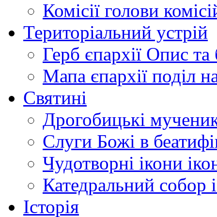
Комісії
голови комісі
Територіальний устрій
Герб єпархії
Опис та 
Мапа єпархії
поділ н
Святині
Дрогобицькі мучени
Слуги Божі
в беатиф
Чудотворні ікони
іко
Катедральний собор
Історія