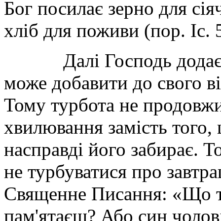
Бог посилає зерно для сіяч
хліб для поживи (пор. Іс. 5
Далі Господь додає: «Ч
може добавити до свого ві
Тому турбота не продовжи
хвилювання замість того,
насправді його забирає. 
не турбуватися про завтр
Священне Писання: «Що т
пам'ятаєш? Або син чолов