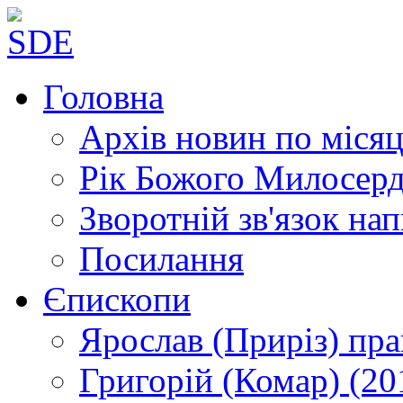
Головна
Архів новин
по місяц
Рік Божого Милосер
Зворотній зв'язок
нап
Посилання
Єпископи
Ярослав (Приріз)
пра
Григорій (Комар)
(20