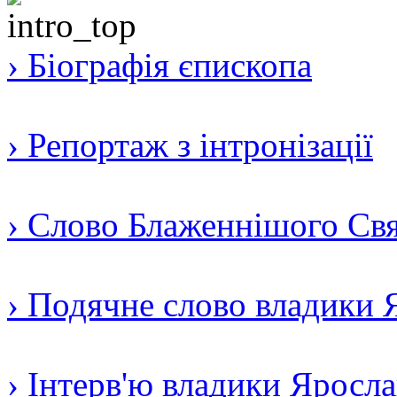
› Біографія єпископа
› Репортаж з інтронізації
› Слово Блаженнішого Свят
› Подячне слово владики 
› Інтерв'ю владики Яросл