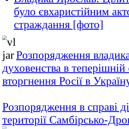
було євхаристійним акт
страждання [фото]
Розпорядження владика
духовенства в теперішній 
вторгнення Росії в Україн
Розпорядження в справі ді
території Самбірсько-Дро