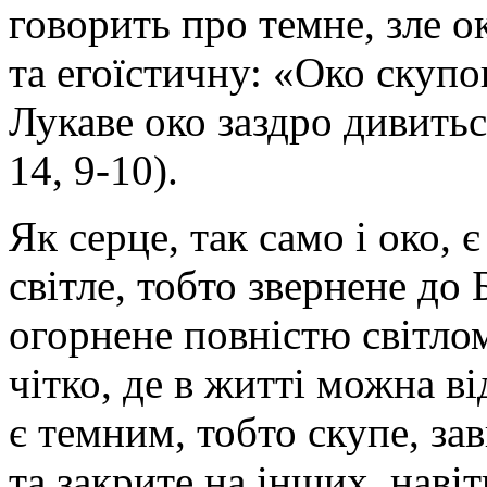
говорить про темне, зле о
та егоїстичну: «Око скуп
Лукаве око заздро дивитьс
14, 9-10).
Як серце, так само і око, 
світле, тобто звернене до 
огорнене повністю світло
чітко, де в житті можна в
є темним, тобто скупе, зав
та закрите на інших, навіт