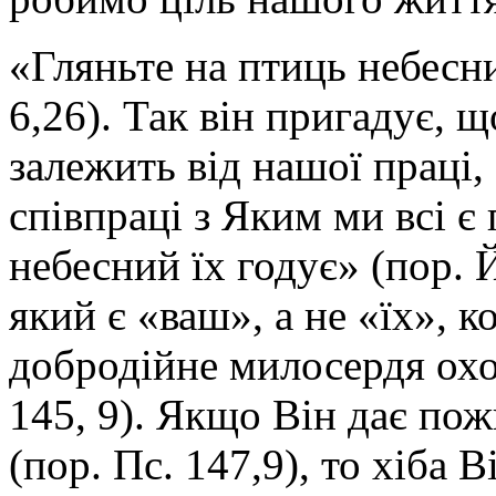
«Гляньте на птиць небесн
6,26). Так він пригадує, 
залежить від нашої праці,
співпраці з Яким ми всі 
небесний їх годує» (пор. Й
який є «ваш», а не «їх», к
добродійне милосердя охо
145, 9). Якщо Він дає пож
(пор. Пс. 147,9), то хіба