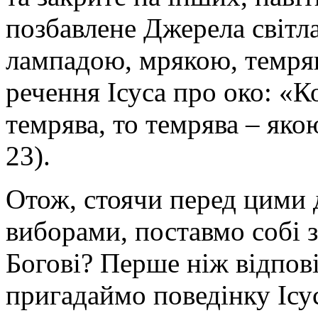
позбавлене Джерела світла
лампадою, мрякою, темря
речення Ісуса про око: «Ко
темрява, то темрява – яко
23).
Отож, стоячи перед цими
виборами, поставмо собі 
Богові? Перше ніж відпові
пригадаймо поведінку Ісус