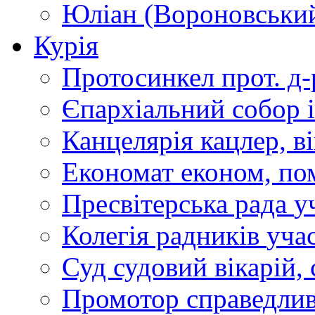
Юліан (Вороновськи
Курія
Протосинкел
прот. д
Єпархіальний собор
Канцелярія
кацлер, в
Економат
економ, по
Пресвітерська рада
у
Колегія радників
учас
Суд
судовий вікарій, с
Промотор справедлив