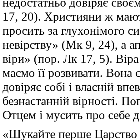
недостатньо довіряє своєм
17, 20). Християни ж маю
просить за глухонімого с
невірству» (Мк 9, 24), а 
віри» (пор. Лк 17, 5). Вір
маємо її розвивати. Вона 
довіряє собі і власній впе
безнастанній вірності. По
Отцем і мусить про себе д
«Шукайте перше Царство Б