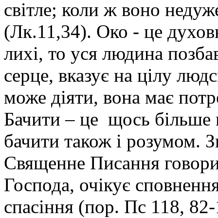
світле; коли ж воно недуже
(Лк.11,34). Око - це духов
лихі, то уся людина позбавл
серце, вказує на цілу люд
може діяти, вона має потре
Бачити – це щось більше 
бачити також і розумом. 
Священне Писання говорит
Господа, очікує сповнення
спасіння (пор. Пс 118, 82