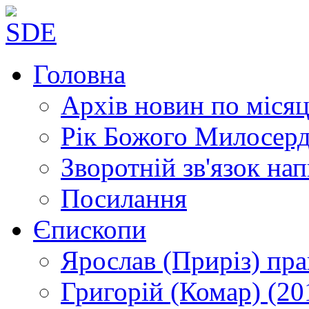
Головна
Архів новин
по місяц
Рік Божого Милосер
Зворотній зв'язок
нап
Посилання
Єпископи
Ярослав (Приріз)
пра
Григорій (Комар)
(20