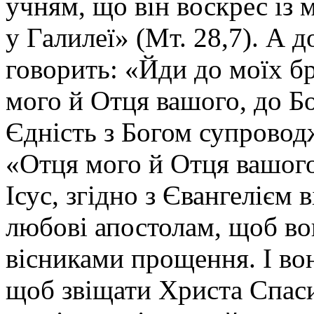
учням, що він воскрес із 
у Галилеї»
(Мт. 28,7). А 
говорить:
«Йди до моїх бра
мого й Отця вашого, до Б
Єдність з Богом супровод
«Отця мого й Отця вашо
Ісус, згідно з Євангелієм 
любові апостолам, щоб во
вісниками прощення. І вон
щоб звіщати Христа Спаси