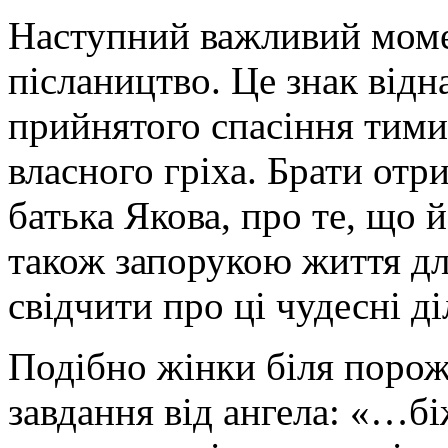
Наступний важливий момен
післаництво.
Це знак відна
прийнятого спасіння тими
власного гріха. Брати отр
батька Якова, про те, що й
також запорукою життя дл
свідчити про ці чудесні ді
Подібно жінки біля поро
завдання від ангела:
«…біж