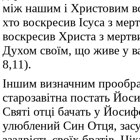
між нашим і Христовим во
хто воскресив Ісуса з мерт
воскресив Христа з мертви
Духом своїм, що живе у ва
8,11).
Іншим визначним прообраз
старозавітна постать Йос
Святі отці бачать у Йосиф
улюблений Син Отця, засу
заздрість своїх братів. Ці