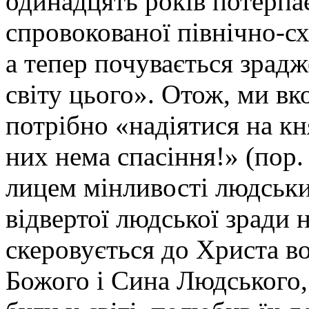
одинадцять років потерпає
спровокованої північно-с
а тепер почувається зрад
світу цього». Отож, ми вк
потрібно «надіятися на кня
них нема спасіння!» (пор. 
лицем мінливості людських
відвертої людської зради
скеровується до Христа в
Божого і Сина Людського,