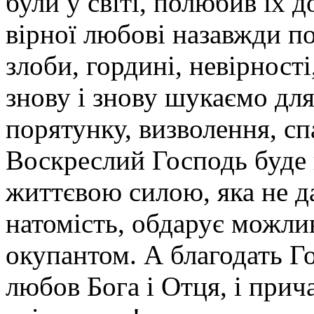
були у світі, полюбив їх до
вірної любові назавжди п
злоби, гордині, невірності
знову і знову шукаємо для
порятунку, визволення, спа
Воскреслий Господь буд
життєвою силою, яка не д
натомість, обдарує можли
окупантом. А благодать Г
любов Бога і Отця, і прич