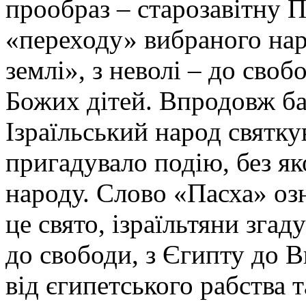
прообраз – старозавітну 
«переходу» вибраного нар
землі», з неволі – до своб
Божих дітей. Впродовж ба
Ізраїльський народ святку
пригадувало подію, без яко
народу. Слово «Пасха» оз
це свято, ізраїльтяни згад
до свободи, з Єгипту до В
від єгипетського рабства т