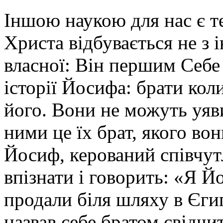
Іншою наукою для нас є т
Христа відбувається не з 
власної: Він першим Себе
історії Йосифа: брати кол
його. Вони не можуть уяви
ними це їх брат, якого вон
Йосиф, керований співчут
впізнати і говорить: «
Я Йо
продали біля шляху в Єги
назвав себе братом свідчи