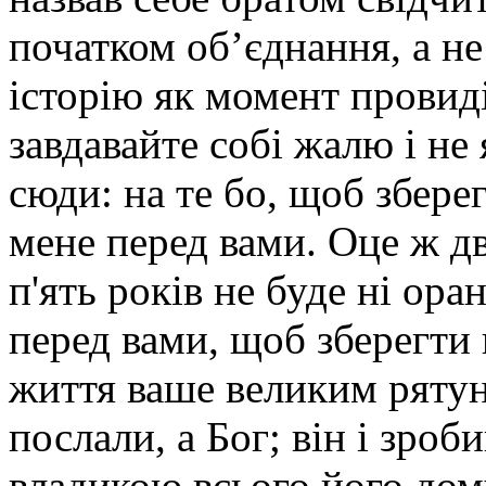
початком об’єднання, а н
історію як момент провид
завдавайте собі жалю і не
сюди: на те бо, щоб збере
мене перед вами. Оце ж дв
п'ять років не буде ні ора
перед вами, щоб зберегти 
життя ваше великим рятун
послали, а Бог; він і зроб
владикою всього його дом