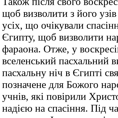
Також після свого воскрес
щоб визволити з його узів
усіх, що очікували спасінн
Єгипту, щоб визволити нар
фараона. Отже, у воскрес
вселенський пасхальний ви
пасхальну ніч в Єгипті св
позначене для Божого нар
учнів, які повірили Христо
надією на спасіння. Під ча