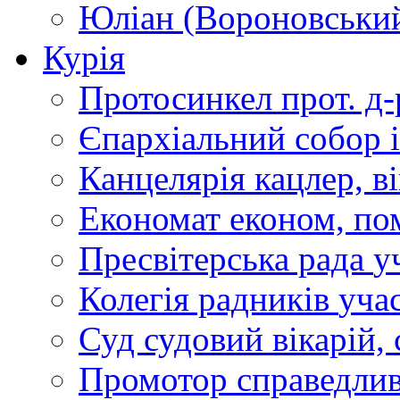
Юліан (Вороновськи
Курія
Протосинкел
прот. д
Єпархіальний собор
Канцелярія
кацлер, в
Економат
економ, по
Пресвітерська рада
у
Колегія радників
учас
Суд
судовий вікарій, с
Промотор справедлив