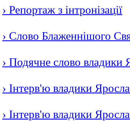
› Репортаж з інтронізації
› Слово Блаженнішого Свят
› Подячне слово владики 
› Інтерв'ю владики Яросл
› Інтерв'ю владики Яросл