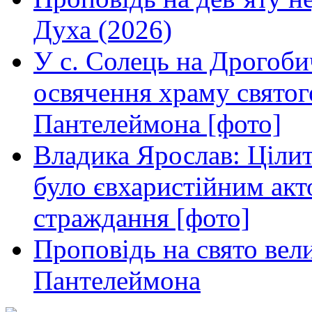
Духа (2026)
У с. Солець на Дрогоби
освячення храму свято
Пантелеймона [фото]
Владика Ярослав: Ціли
було євхаристійним акт
страждання [фото]
Проповідь на свято вел
Пантелеймона