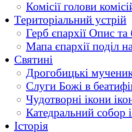
Комісії
голови комісі
Територіальний устрій
Герб єпархії
Опис та 
Мапа єпархії
поділ н
Святині
Дрогобицькі мучени
Слуги Божі
в беатиф
Чудотворні ікони
іко
Катедральний собор
Історія