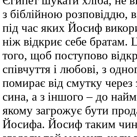
Єгипет шукати хліба, не ві
з біблійною розповіддю, в
під час яких Йосиф викори
ніж відкриє себе братам. 
того, щоб поступово відкр
співчуття і любові, з одно
помирає від смутку через 
сина, а з іншого – до най
якому загрожує бути прод
Йосифа. Йосиф таким чин