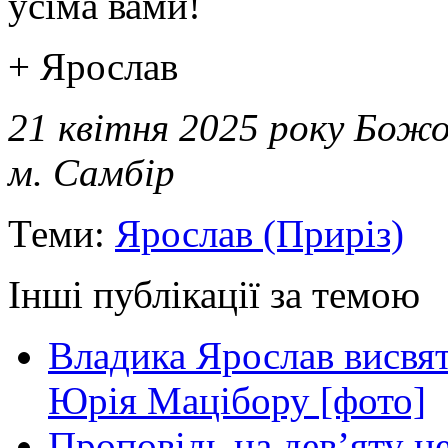
усіма вами!
+ Ярослав
21 квітня 2025 року Божо
м. Самбір
Теми:
Ярослав (Приріз)
Інші публікації за темою
Владика Ярослав висвя
Юрія Мацібору [фото]
Проповідь на дев’яту н