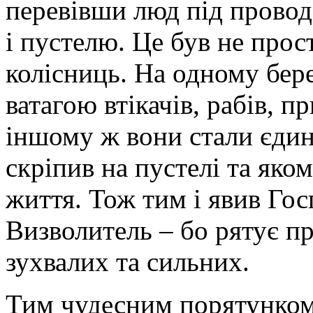
перевівши люд під прово
і пустелю. Це був не прос
колісниць. На одному бере
ватагою втікачів, рабів, п
іншому ж вони стали єди
скріпив на пустелі та яко
життя. Тож тим і явив Гос
Визволитель – бо рятує п
зухвалих та сильних.
Тим чудесним порятунком 