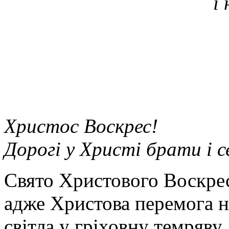
і 
Христос Воскрес!
Дорогі у Христі брати і 
Свято Христового Воскрес
адже Христова перемога н
світла у гріховну темряву