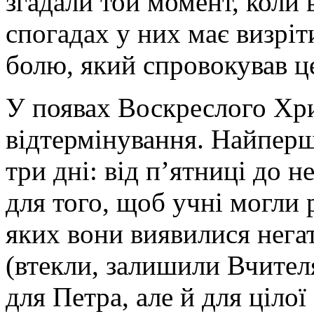
згадали той момент, коли 
спогадах у них має визріт
болю, який спровокував це
У появах Воскреслого Хри
відтермінування. Найперш
три дні: від п’ятниці до н
для того, щоб учні могли 
яких вони виявилися нега
(втекли, залишили Вчителя)
для Петра, але й для цілої