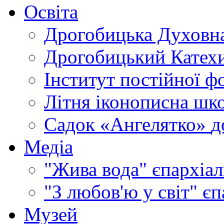
Освіта
Дрогобицька Духовна
Дрогобицький Катехи
Інститут постійної ф
Літня іконописна шк
Садок «Ангелятко»
д
Медіа
"Жива вода"
єпархіал
"З любов'ю у світ"
єп
Музей