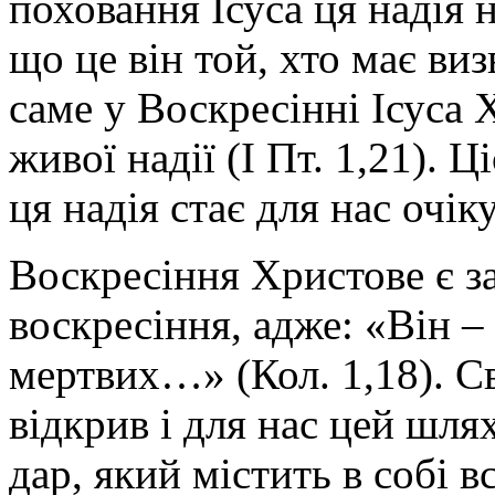
поховання Ісуса ця надія 
що це він той, хто має виз
саме у Воскресінні Ісуса 
живої надії (І Пт. 1,21). 
ця надія стає для нас очі
Воскресіння Христове є з
воскресіння, адже: «Він –
мертвих…» (Кол. 1,18). С
відкрив і для нас цей шля
дар, який містить в собі в