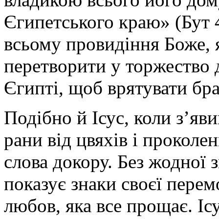
Єгипетського краю»
(Бут 
всьому провидіння Боже, 
перетворити у торжество 
Єгипті, щоб врятувати бра
Подібно й Ісус, коли з’яв
рани від цвяхів і проколе
слова докору. Без жодної
показує знаки своєї пере
любов, яка все прощає. Іс