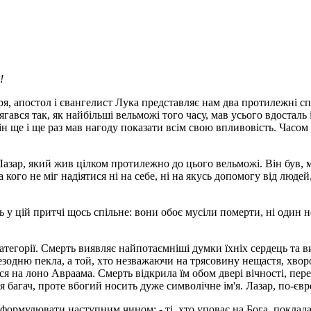
!
я, апостол і євангелист Лука представляє нам два протилежні спос
одягався так, як найбільші вельможі того часу, мав усього вдостал
н ще і ще раз мав нагоду показати всім свою впли­вовість. Часом 
Лазар, який жив цілком протилежно до цього вельможі. Він був, 
кого не міг надіятися ні на себе, ні на якусь допомогу від людей
 у цій притчі щось спільне: вони обоє мусіли померти, ні один не
атегорії. Смерть виявляє найпотаємніші думки їхніх сердець та в
безодню пекла, а той, хто незважаючи на трясовину нещастя, хвор
 на лоно Авраама. Смерть відкрила їм обом двері вічності, перев
ся багач, проте вбогий носить дуже символічне ім'я. Лазар, по-є
формулювати наступним чином: - ті, хто уповає на Бога, поклад