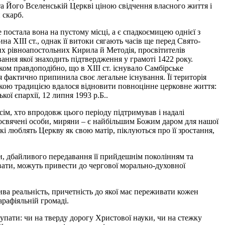
 та Його Вселенській Церкві ціною свідчення власного життя і
 скарб.
 постала вона на пустому місці, а є спадкоємицею однієї з
ХІІІ ст., однак її витоки сягають часів ще перед Свято-
их рівноапостольних Кирила й Методія, просвітителів
вання якої знаходить підтвердження у грамоті 1422 року.
лком правдоподібно, що в XIII ст. існувало Самбірське
 фактично припинила своє легальне існування. Її територія
кою традицією вдалося відновити повноцінне церковне життя:
ої єпархії, 12 липня 1993 р.Б..
всім, хто впродовж цього періоду підтримував і надалі
посвячені особи, миряни – є найбільшим Божим даром для нашої
кі люблять Церкву як свою матір, піклуються про її зростання,
и, дбайливого передавання її прийдешнім поколінням та
гувати, можуть привести до чергової морально-духовної
ва реальність, причетність до якої має переживати кожен
арафіяльній громаді.
упати: чи на тверду дорогу Христової науки, чи на стежку