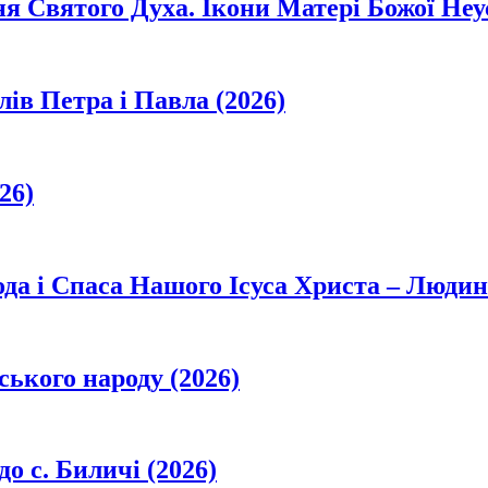
ня Святого Духа. Ікони Матері Божої Неу
лів Петра і Павла (2026)
26)
да і Спаса Нашого Ісуса Христа – Людин
ського народу (2026)
о с. Биличі (2026)