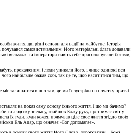
оби життя, дві різні основи для надії на майбутнє. Історія
ь і почувався самовистачальним. Його матеріальні блага додавали
такі вельможі та імператори навіть себе про­голошували богами,
мабуть, прокаженим, і люди уникали його, і лише одинокі пси
, чого найбільше бажав собі, так це те, щоб насититися тим, що
 міг залишатися вічно там, де ми їх зустріли на початку притчі.
иставляє на показ саму основу їхнього життя. І що ми бачимо?
оби та людську зневагу, знайшов Божу руку, що тримає світ у
ела їх туди, куди кожен прямував ціле своє життя згідно своїх
врейськи Ель Ацар, що означає «Бог допомагає».
ають в основу свого життя Його Слово, дороговкази – Божі