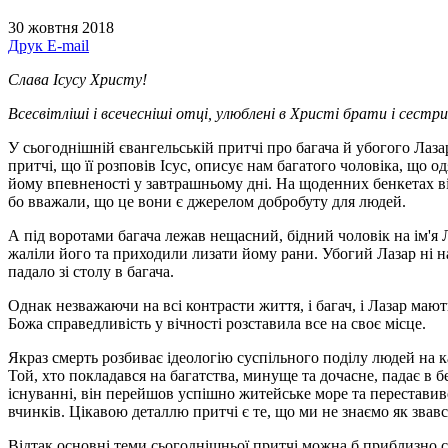
30 жовтня 2018
Друк
E-mail
Слава Ісусу Христу!
Всесвітліші і всечесніші отці, улюблені в Христі брати і сестри
У сьогоднішній євангельській притчі про багача й убогого Лазар
притчі, що її розповів Ісус, описує нам багатого чоловіка, що 
йому впев­неності у завтрашньому дні. На щоденних бенкетах ві
бо вважали, що це вони є джерелом доб­робуту для людей.
А під воротами багача лежав нещасний, бідний чоловік на ім'я 
жаліли його та приходили лизати йому рани. Убогий Лазар ні на 
падало зі столу в багача.
Однак незважаючи на всі контрасти життя, і багач, і Лазар мають
Божа справедливість у вічності розставила все на своє місце.
Якраз смерть розбиває ідеологію суспільного поділу людей на к
Той, хто покладався на багатства, минуще та дочасне, падає в 
існуванні, він перейшов успішно житейське море та переставився
вчинків. Цікавою деталлю притчі є те, що ми не знаємо як звав­
Відтак основні теми сьогоднішньої притчі можна б приблизно с