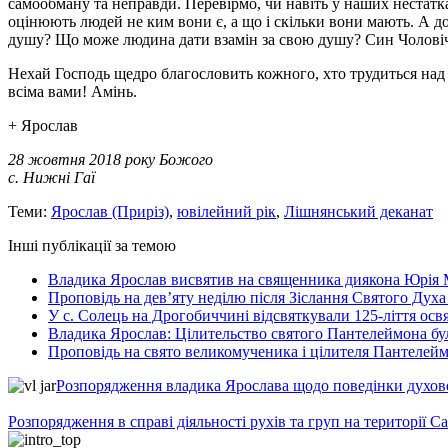
самообману та неправди. Перевірмо, чи навіть у наших нестатк
оцінюють людей не ким вони є, а що і скільки вони мають. А доп
душу? Що може людина дати взамін за свою душу? Син Чоловічий
Нехай Господь щедро благословить кожного, хто трудиться над п
всіма вами! Амінь.
+ Ярослав
28 жовтня 2018 року Божого
с. Нижні Гаї
Теми:
Ярослав (Приріз)
,
ювілейний рік
,
Лішнянський деканат
Інші публікації за темою
Владика Ярослав висвятив на священника диякона Юрія 
Проповідь на дев’яту неділю після Зіслання Святого Духа
У с. Солець на Дрогобиччині відсвяткували 125-ліття ос
Владика Ярослав: Цілительство святого Пантелеймона бу
Проповідь на свято великомученика і цілителя Пантелей
Розпорядження владика Ярослава щодо поведінки духовен
Розпорядження в справі діяльності рухів та груп на території 