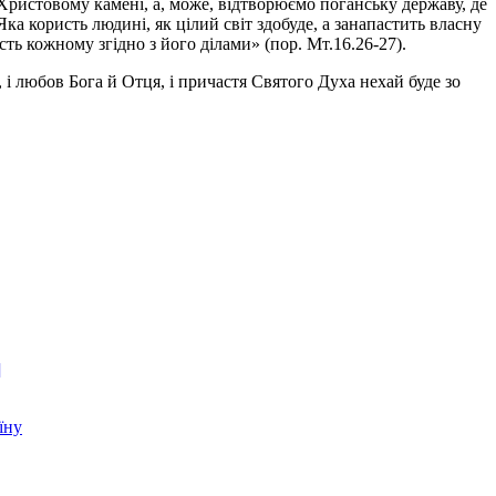
Христовому камені, а, може, відтворюємо поганську державу, де
ка користь людині, як цілий світ здобуде, а занапастить власну
ть кожному згідно з його ділами» (пор. Мт.16.26-27).
і любов Бога й Отця, і причастя Святого Духа нехай буде зо
]
їну