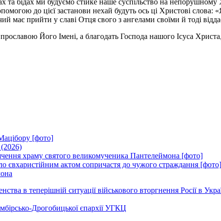
ах та бідах ми будуємо стійке наше суспільство на непорушному 
омогою до цієї застанови нехай будуть ось ці Христові слова: «Я
 має прийти у славі Отця свого з ангелами своїми й тоді віддас
рославою Його Імені, а благодать Господа нашого Ісуса Христа, 
Мацібору [фото]
 (2026)
вячення храму святого великомученика Пантелеймона [фото]
ло євхаристійним актом сопричастя до чужого страждання [фото
мона
ства в теперішній ситуації військового вторгнення Росії в Укра
Самбірсько-Дрогобицької єпархії УГКЦ