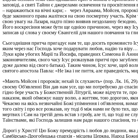
заповіді, а святі Тайни є джерелами освячення та просвітлення в
– наражаються на вічні кари; - через Авраама, Мойсея, пророків
буде законного права жалітися на свою посмертну участь. Крім 
свою увагу на Лазаря, надто пізно виявив нездоланну безодню, н
Його воскресіння може бути ще однією причиною, через яку Ісус
записав ці слова у своєму Євангелії для нашого повчання та гл
Сьогоднішня притча пригадує нам те, що досить промовисто Ісус
яким через нас Господь хоче подарувати любов, надію та віру…
Луки крім убогих Марії та Йосифа, праведних Симеона й Анни,
законовчителям, свого часу Ісус розказував притчі про загублен
дуже далеко від свого батька). Таким чином, Ісус хоче, щоб вол
святого апостола Павла: «Не їжа і не пиття, але праведність, мир 
«Мають Мойсея і пророків; нехай їх слухають» (пор. Лк. 16, 29).
своєму Об'явленні Він дав нам усе, що ми потребуємо до спасінн
гідно бере участь у Боже­ственній Літургії, може відчути те, пр
нака­зом, який обмежує нашу волю, а життям, тою дорогою, яко
Чекаємо на якісь незвичайні Божі упімнення і об'явлення, вима
того світу і про все розказав, ну тоді б між нами не було тих,
мертвих і Сам на третій день встав з гробу, але ті, що тоді не 
Таїнствами, які Господь залишив нам ради нашого спасіння, то б
Дорогі у Христі! Цю Божу премудрість і любов до людини, яка 
Самбірсько-Дрогобицька єпархія - місцева Церква, Народ Божий