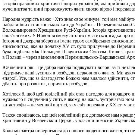
історія правдивих християн і щирих українців, які прийняли дар
мучеництва та нині продовжують жити своєю вірою і передавати
Народна мудрість каже: «Хто знає своє минуле, той має майбутн
найдавніших єпископських катедр України – Перемишльсько-Самб
Володимировим Хрещенням Русі-України. Історія християнства н
слов’янських. У Никонівському літописі міститься згадка про іс
Історичні джерела зберегли імена трьох самбірських єпископів: А
єпископство, яке на початку XV ст. було прилучене до Перемиш
була поділена між Польщею і Радянським Союзом. Лише з крах
в Польщі – через відновлення Перемишльсько-Варшавської Архиєп
Ювілейний рік – це добра нагода подякувати Богові за ті незліч
підтримує наші зусилля в розбудові церковного життя. Ми дяку
єпархії. Усе, що за благодаттю Божою нам вдалося здійснити, с
дбають про розвиток, сприяють розбудові.
Хотілося б, щоб цей ювілейний рік став нагодою для кращого п
мужнього її свідчення у світі, в якому, на жаль, зустрічаємо н
катастрофи – не меншої від тієї, яку світ пережив у ХХ ст. у ви
Також сподіваюсь, що цей ювілейний рік допоможе нам краще ус
християнин у Вселенській Церкві, у власній помісній Українські
Коли ми завтра повернемося до нашого щоденного життя, то пер