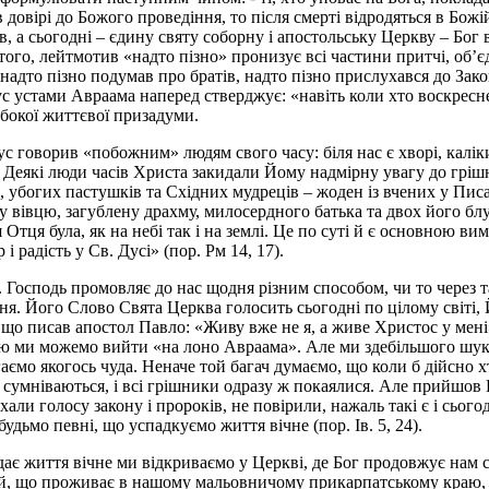
 довірі до Божого проведіння, то після смерті відродяться в Божій
, а сьогодні – єдину святу соборну і апостольську Церкву – Бог в
того, лейтмотив «надто пізно» пронизує всі частини притчі, об’є
адто пізно подумав про братів, надто пізно прислухався до Закон
 устами Авраама наперед стверджує: «навіть коли хто воскресне з
ибокої життєвої призадуми.
 говорив «побожним» людям свого часу: біля нас є хворі, каліки,
 Деякі люди часів Христа закидали Йому надмірну увагу до гріш
 убогих пастушків та Східних мудреців – жоден із вчених у Пис
у вівцю, загублену драхму, милосердного батька та двох його блу
я Отця була, як на небі так і на землі. Це по суті й є основною 
і радість у Св. Дусі» (пор. Рм 14, 17).
 Господь промовляє до нас щод­ня різним способом, чи то через та
я. Його Слово Свята Церква голосить сьогодні по цілому світі, Й
о що писав апостол Павло: «Живу вже не я, а живе Христос у мені»
ю ми можемо вийти «на лоно Авраама». Але ми здебільшого шукаєм
гаємо якогось чуда. Неначе той багач думаємо, що коли б дійсно
 що сумніваються, і всі грішни­ки одразу ж покаялися. Але прийшо
слухали голосу закону і пророків, не повірили, нажаль такі є і с
удьмо певні, що успадкуємо життя вічне (пор. Ів. 5, 24).
дає життя вічне ми відкриваємо у Церкві, де Бог продовжує нам 
, що проживає в нашому мальовничому прикарпатському краю, - св