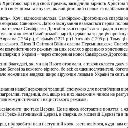
 Христової віри від своїх предків, засвідчили вірність Христові
 її своїм дітям та внукам, як найцінніший спадок та найбільший
ість». Хоч і відносно молода, Самбірсько-Дрогобицька єпархія не
ірсько-Сяноцької. Датою заснування вважається перша половина 
а теренах Самбірсько-Дрогобицької єпархії сягає традиції свят
нування окремої Самбірської єпархії, церковна традиція про існу
враама (1254 р.), Євфимія (1271 р.) і Антонія (1295 р.). Тому ці
льського. Після ІІ Світової Війни славна Перемишльська Єпархія
ом комуністичного режиму на цих землях з древньою християнсь
архії; в Україні – через створення нової Самбірсько-Дрогобицьк
енні благодаті, які ми від Нього отримали, а також скласти дяку 
ємо Богові за кожного вірного, бо всі: священнослужителі, бого
тало можливим завдяки щиро віруючим людям в Україні та світі, я
ізнання нашої церковної традиції, спонукою для поглиблення вір
ові загрозливі тенденції, які, якщо на них належним чином не реа
гляді комуністичного і нацистського режимів.
відомити, що таке Церква. Це не якесь абстрактне поняття, а жи
й Греко-Католицькій Церкві, в єпархії, як місцевій Церкві та в п
ш, ніж зробити наш наступний крок, застановімося, куди нам ст