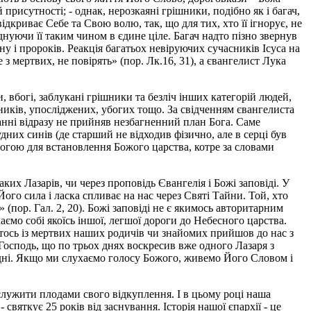
 присутності; - однак, нерозкаяні грішники, подібно як і багач,
ідкриває Себе та Свою волю, так, що для тих, хто її ігнорує, не
днуючи її таким чином в єдине ціле. Багач надто пізно звернув
у і пророків. Реакція багатьох невіруючих сучасників Ісуса на
 мертвих, не повірять» (пор. Лк.16, 31), а євангелист Лука
 вбогі, заблукані грішники та безліч інших категорій людей,
ників, упосліджених, убогих тощо. За свідченням євангелиста
анні відразу не прийняв незбагненний план Бога. Саме
дних синів (де старший не відходив фізично, але в серці був
вимогою для встановлення Божого царства, котре за словами
ких Лазарів, чи через про­повідь Євангелія і Божі заповіді. У
ого сила і ласка спливає на нас через Святі Тайни. Той, хто
 (пор. Гал. 2, 20). Божі заповіді не є якимось авторитарним
о собі якоїсь іншої, легшої дороги до Не­бесного царства.
 хтось із мертвих наших родичів чи знайомих прийшов до нас з
в Господь, що по трьох днях воскресив вже одного Лазаря з
ьогодні. Якщо ми слухаємо голосу Божого, живемо Його Словом і
служити плодами свого відкуплення. І в цьому році наша
яткує 25 років від заснування. Історія нашої єпархії - це