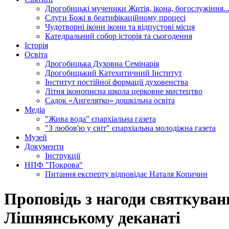
Дрогобицькі мученики
Житія, ікона, богослужіння..
Слуги Божі
в беатифікаційному процесі
Чудотворні ікони
ікони та відпустові місця
Катедральний собор
історія та сьогодення
Історія
Освіта
Дрогобицька Духовна Семінарія
Дрогобицький Катехитичний Інститут
Інститут постійної формації духовенства
Літня іконописна школа
церковне мистецтво
Садок «Ангелятко»
дошкільна освіта
Медіа
"Жива вода"
єпархіальна газета
"З любов'ю у світ"
єпархіальна молодіжна газета
Музей
Документи
Інструкції
НПФ "Покрова"
Питання експерту
відповідає Наталя Копичин
Проповідь з нагоди святкуван
Лішнянському деканаті