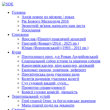
Головна
Архів новин
по місяцях / роках
Рік Божого Милосердя
2016
Зворотній зв'язок
написати нам листа
Посилання
Єпископи
Ярослав (Приріз)
правлячий архиєрей
Григорій (Комар)
(2014 - 2025 рр.)
Юліан (Вороновський)
(1993 - 2011 рр.)
Курія
Протосинкел
прот. д-р Роман Андрійовський
Єпархіальний собор
історія та рішення соборів
Канцелярія
кацлер, віце-канцлер, архіварій
Економат
економ, помічник, референт
Пресвітерська рада
учасники ради
Колегія радників
учасники колегії
Суд
судовий вікарій, судді...
Промотор справедливості
Комісії
голови комісій, діяльність
Територіальний устрій
Герб єпархії
Опис та богословське значення
Мапа єпархії
поділ на деканати
Святині