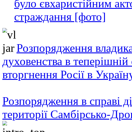
було євхаристійним акт
страждання [фото]
Розпорядження владика
духовенства в теперішній 
вторгнення Росії в Україн
Розпорядження в справі ді
території Самбірсько-Дро