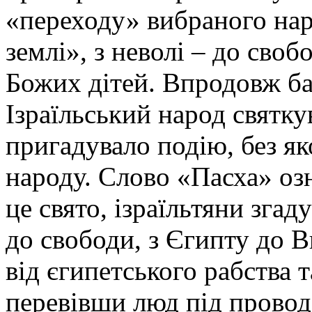
«переходу» вибраного нар
землі», з неволі – до своб
Божих дітей. Впродовж ба
Ізраїльський народ святку
пригадувало подію, без яко
народу. Слово «Пасха» оз
це свято, ізраїльтяни згад
до свободи, з Єгипту до В
від єгипетського рабства т
перевівши люд під прово