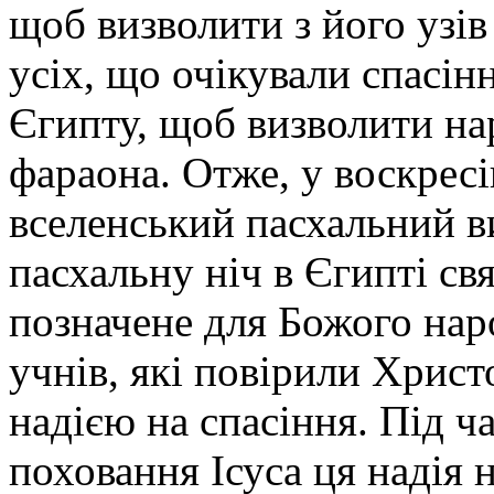
щоб визволити з його узів
усіх, що очікували спасінн
Єгипту, щоб визволити нар
фараона. Отже, у воскрес
вселенський пасхальний ви
пасхальну ніч в Єгипті св
позначене для Божого нар
учнів, які повірили Христо
надією на спасіння. Під ча
поховання Ісуса ця надія 