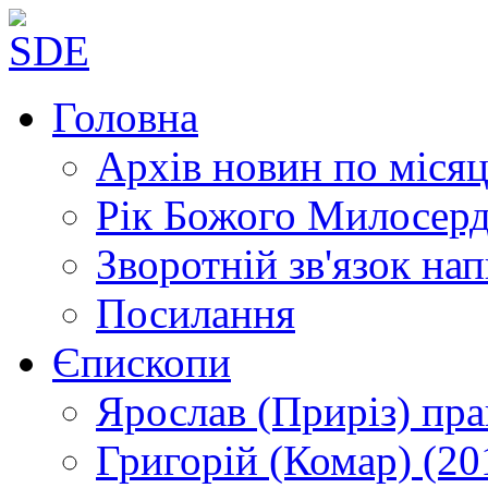
Головна
Архів новин
по місяц
Рік Божого Милосер
Зворотній зв'язок
нап
Посилання
Єпископи
Ярослав (Приріз)
пра
Григорій (Комар)
(20