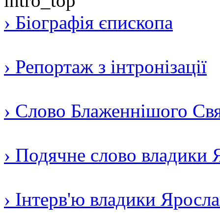
› Біографія єпископа
› Репортаж з інтронізації
› Слово Блаженнішого Свят
› Подячне слово владики 
› Інтерв'ю владики Яросл