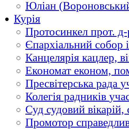
Юліан (Вороновськи
Курія
Протосинкел
прот. д
Єпархіальний собор
Канцелярія
кацлер, в
Економат
економ, по
Пресвітерська рада
у
Колегія радників
учас
Суд
судовий вікарій, с
Промотор справедлив