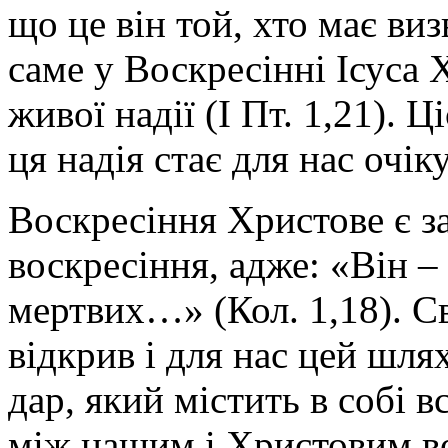
що це він той, хто має виз
саме у Воскресінні Ісуса 
живої надії (І Пт. 1,21). 
ця надія стає для нас очі
Воскресіння Христове є з
воскресіння, адже: «Він –
мертвих…» (Кол. 1,18). С
відкрив і для нас цей шля
дар, який містить в собі в
між нашим і Христовим во