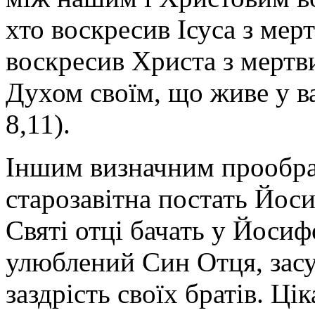
хто воскресив Ісуса з мерт
воскресив Христа з мертви
Духом своїм, що живе у ва
8,11).
Іншим визначним прообраз
старозавітна постать Йос
Святі отці бачать у Йосиф
улюблений Син Отця, засу
заздрість своїх братів. Ці