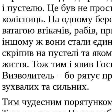
і пустелю. Це був не прос
колісниць. На одному бере
ватагою втікачів, рабів, п
іншому ж вони стали єди
скріпив на пустелі та яко
життя. Тож тим і явив Гос
Визволитель – бо рятує п
зухвалих та сильних.
Тим чудесним порятунком 