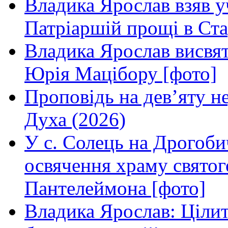
Владика Ярослав взяв у
Патріаршій прощі в Ста
Владика Ярослав висвя
Юрія Мацібору [фото]
Проповідь на дев’яту н
Духа (2026)
У с. Солець на Дрогоби
освячення храму свято
Пантелеймона [фото]
Владика Ярослав: Ціли