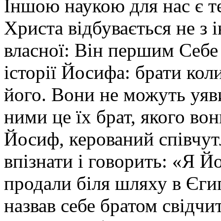
Іншою наукою для нас є т
Христа відбувається не з 
власної: Він першим Себе 
історії Йосифа: брати кол
його. Вони не можуть уяви
ними це їх брат, якого вон
Йосиф, керований співчут
впізнати і говорить: «Я Й
продали біля шляху в Єгип
назвав себе братом свідчи