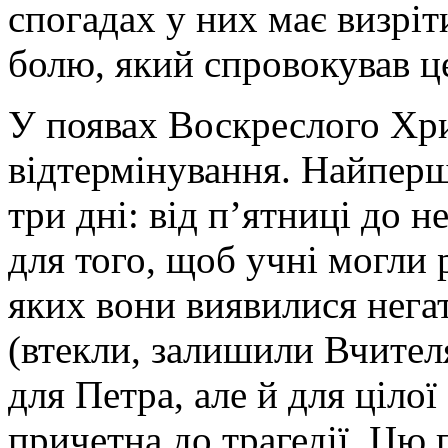
спогадах у них має визріт
болю, який спровокував це
У появах Воскреслого Хри
відтермінування. Найперш
три дні: від п’ятниці до н
для того, щоб учні могли 
яких вони виявилися нега
(втекли, залишили Вчителя)
для Петра, але й для цілої
причетна до трагедії. Цю 