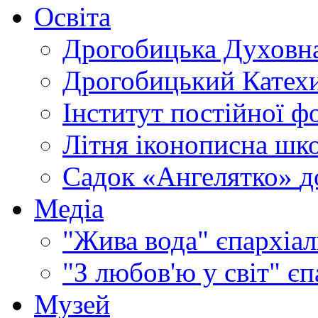
Освіта
Дрогобицька Духовна
Дрогобицький Катехи
Інститут постійної ф
Літня іконописна шк
Садок «Ангелятко»
д
Медіа
"Жива вода"
єпархіал
"З любов'ю у світ"
єп
Музей