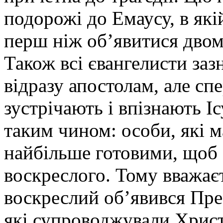
подорожі до Емаусу, в які
перш ніж об’явитися двом
Також всі євангелисти заз
відразу апостолам, але сп
зустрічають і впізнають І
таким чином: особи, які м
найбільше готовими, щоб
воскреслого. Тому вважає
воскреслий об’явився Пре
які супроводжували Христ