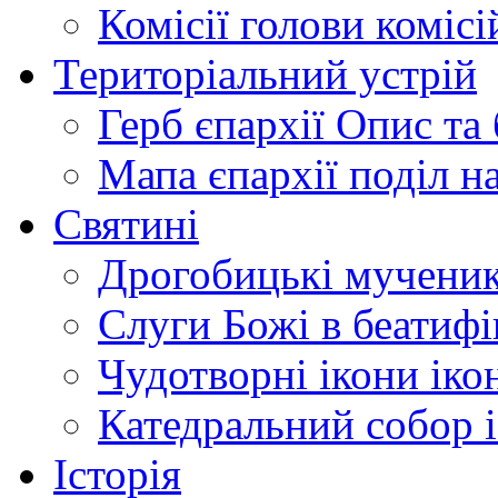
Комісії
голови комісі
Територіальний устрій
Герб єпархії
Опис та 
Мапа єпархії
поділ н
Святині
Дрогобицькі мучени
Слуги Божі
в беатиф
Чудотворні ікони
іко
Катедральний собор
Історія