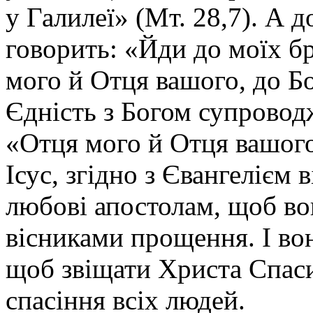
у Галилеї» (Мт. 28,7). А
говорить: «Йди до моїх бра
мого й Отця вашого, до Б
Єдність з Богом супровод
«Отця мого й Отця вашого
Ісус, згідно з Євангелієм 
любові апостолам, щоб во
вісниками прощення. І вон
щоб звіщати Христа Спаси
спасіння всіх людей.