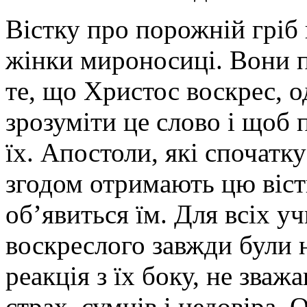
Вістку про порожній гріб
жінки мироносиці. Вони п
те, що Христос воскрес, о
зрозуміти це слово і щоб 
їх. Апостоли, які спочатк
згодом отримають цю вістк
об’явиться їм. Для всіх уч
воскреслого завжди були 
реакція з їх боку, не зваж
страх, сумнів і недовіра. 