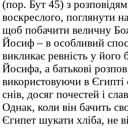
(пор. Бут 45) з розповідя
воскреслого, поглянути на
щоб побачити величну Бо
Йосиф – в особливий спо
викликає ревність у його 
Йосифа, а батькові розпов
використовуючи в Єгипті 
снів, досяг почестей і сла
Однак, коли він бачить св
Єгипет шукати хліба, не ві