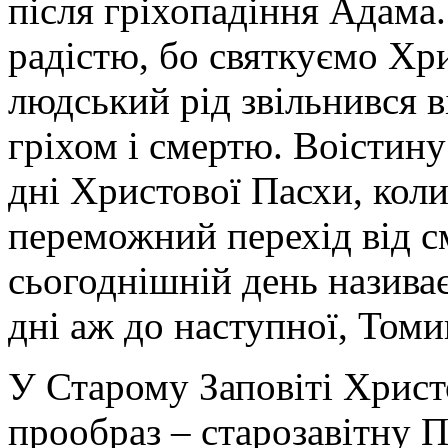
після гріхопадіння Адама
радістю, бо святкуємо Хр
людський рід звільнився 
гріхом і смертю. Воістину
дні Христової Пасхи, коли
переможний перехід від с
сьогоднішній день назива
дні аж до наступної, Томи
У Старому Заповіті Христ
прообраз – старозавітну 