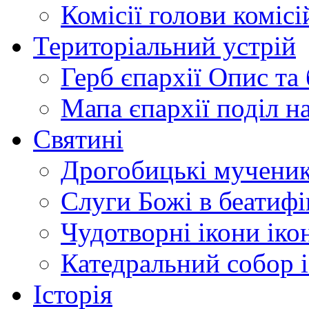
Комісії
голови комісі
Територіальний устрій
Герб єпархії
Опис та 
Мапа єпархії
поділ н
Святині
Дрогобицькі мучени
Слуги Божі
в беатиф
Чудотворні ікони
іко
Катедральний собор
Історія