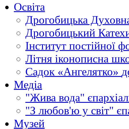
Освіта
Дрогобицька Духовна
Дрогобицький Катехи
Інститут постійної ф
Літня іконописна шк
Садок «Ангелятко»
д
Медіа
"Жива вода"
єпархіал
"З любов'ю у світ"
єп
Музей