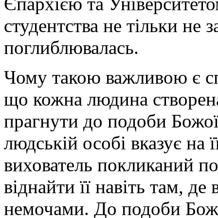
Єпархією та Університето
студентства не тільки не 
поглиблювалась.
Чому такою важливою є сп
що кожна людина створена
прагнути до подоби Божої
людській особі вказує на ї
вихователь покликаний по
віднайти її навіть там, де
немочами. До подоби Бож