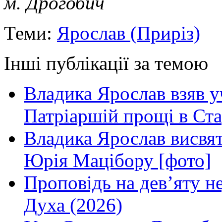
м. Дрогобич
Теми:
Ярослав (Приріз)
Інші публікації за темою
Владика Ярослав взяв у
Патріаршій прощі в Ста
Владика Ярослав висвя
Юрія Мацібору [фото]
Проповідь на дев’яту н
Духа (2026)