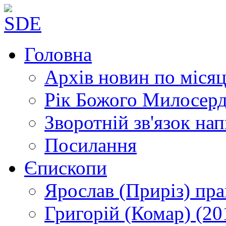
Головна
Архів новин
по місяц
Рік Божого Милосер
Зворотній зв'язок
нап
Посилання
Єпископи
Ярослав (Приріз)
пра
Григорій (Комар)
(20