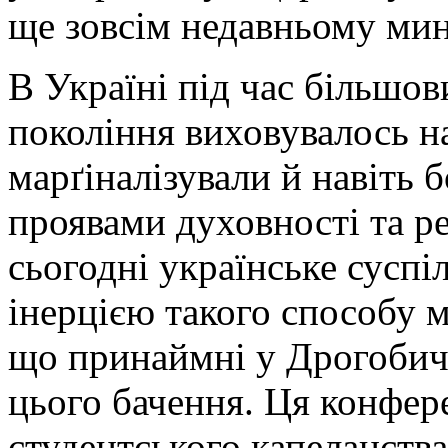
ще зовсім недавньому ми
В Україні під час більшо
покоління виховувалось на
марґіналізували й навіть 
проявами духовності та рел
сьогодні українське суспі
інерцією такого способу 
що принаймні у Дрогобичі
цього бачення. Ця конфер
студентського капеланст