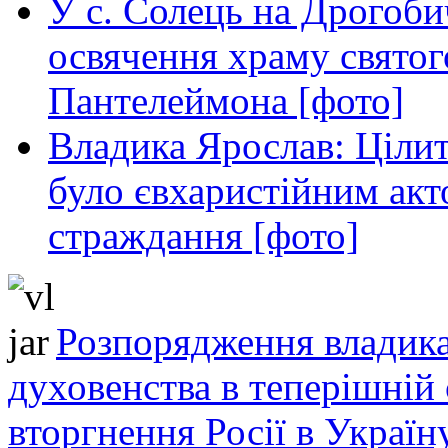
У с. Солець на Дрогоби
освячення храму свято
Пантелеймона [фото]
Владика Ярослав: Ціли
було євхаристійним акт
страждання [фото]
Розпорядження владика
духовенства в теперішній 
вторгнення Росії в Україн