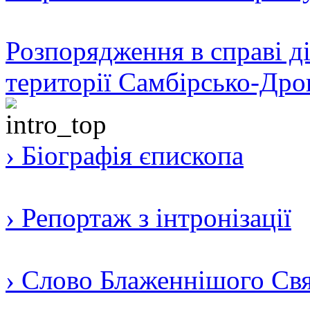
Розпорядження в справі ді
території Самбірсько-Дро
› Біографія єпископа
› Репортаж з інтронізації
› Слово Блаженнішого Свят