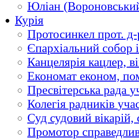
Юліан (Вороновськи
Курія
Протосинкел
прот. д
Єпархіальний собор
Канцелярія
кацлер, в
Економат
економ, по
Пресвітерська рада
у
Колегія радників
учас
Суд
судовий вікарій, с
Промотор справедлив