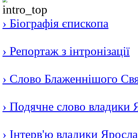
› Біографія єпископа
› Репортаж з інтронізації
› Слово Блаженнішого Свят
› Подячне слово владики 
› Інтерв'ю владики Яросл