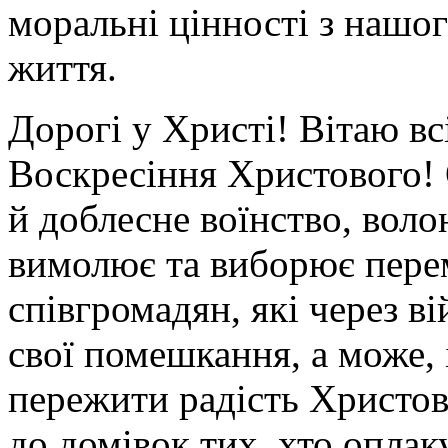
моральні цінності з нашо
життя.
Дорогі у Христі! Вітаю вс
Воскресіння Христового!
й доблесне воїнство, волон
вимолює та виборює пере
співгромадян, які через в
свої помешкання, а може, 
пережити радість Христо
до домівок тих, хто оплак