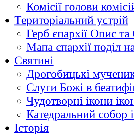
Комісії
голови комісі
Територіальний устрій
Герб єпархії
Опис та 
Мапа єпархії
поділ н
Святині
Дрогобицькі мучени
Слуги Божі
в беатиф
Чудотворні ікони
іко
Катедральний собор
Історія