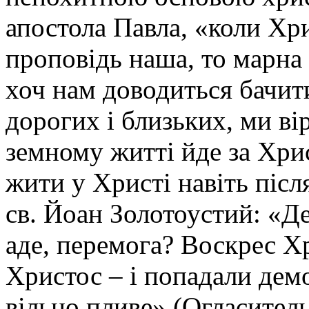
апостола Павла, «коли Хри
проповідь наша, то марна й
хоч нам доводиться бачит
дорогих і близьких, ми ві
земному житті йде за Хри
жити у Христі навіть післ
св. Йоан Золотоустий: «Де
аде, перемога? Воскрес Хр
Христос – і попадали дем
вільно пливе» (Огласитель