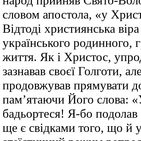
народ прийняв Свято-Вол
словом апостола, «у Христа
Відтоді християнська вір
українського родинного, 
життя. Як і Христос, упр
зазнавав своєї Голготи, ал
продовжував прямувати до
памʼятаючи Його слова: «У
бадьортеся! Я-бо подолав с
ще є свідками того, що й 