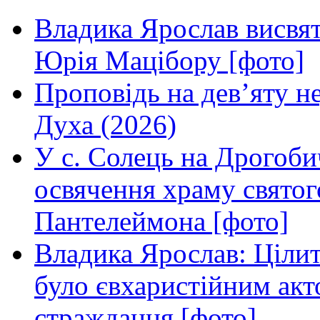
Владика Ярослав висвя
Юрія Мацібору [фото]
Проповідь на дев’яту н
Духа (2026)
У с. Солець на Дрогоби
освячення храму свято
Пантелеймона [фото]
Владика Ярослав: Ціли
було євхаристійним акт
страждання [фото]