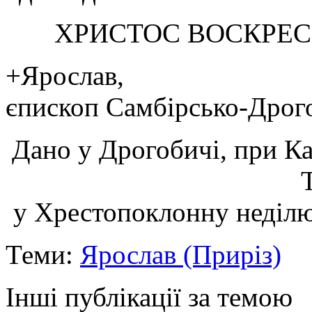
ХРИСТОС ВОСКРЕС!
+Ярослав,
єпископ Самбірсько-Дрог
Дано у Дрогобичі, при К
у Хрестопоклонну неділю
Теми:
Ярослав (Приріз)
Інші публікації за темою