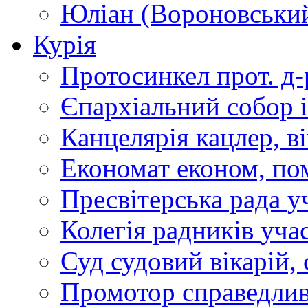
Юліан (Вороновськи
Курія
Протосинкел
прот. д
Єпархіальний собор
Канцелярія
кацлер, в
Економат
економ, по
Пресвітерська рада
у
Колегія радників
учас
Суд
судовий вікарій, с
Промотор справедлив