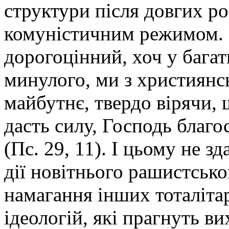
структури після довгих р
комуністичним режимом. 
дорогоцінний, хоч у багат
минулого, ми з християнс
майбутнє, твердо вірячи,
дасть силу, Господь благ
(Пс. 29, 11). І цьому не з
дії новітнього рашистсько
намагання інших тоталіт
ідеологій, які прагнуть в