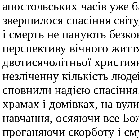
апостольських часів уже б
звершилося спасіння світу,
і смерть не панують безко
перспективу вічного житт
двотисячолітньої християн
незліченну кількість люде
сповнили надією спасіння.
храмах і домівках, на вули
навчання, осяяючи все Бо
проганяючи скорботу і см