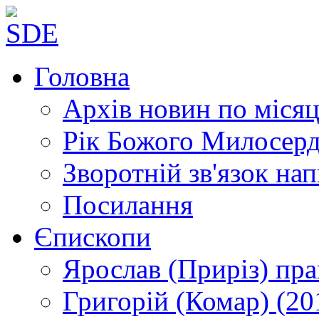
Головна
Архів новин
по місяц
Рік Божого Милосер
Зворотній зв'язок
нап
Посилання
Єпископи
Ярослав (Приріз)
пра
Григорій (Комар)
(20