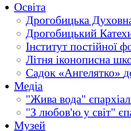
Освіта
Дрогобицька Духовна
Дрогобицький Катехи
Інститут постійної ф
Літня іконописна шк
Садок «Ангелятко»
д
Медіа
"Жива вода"
єпархіал
"З любов'ю у світ"
єп
Музей