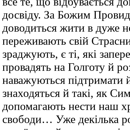
все те, що відбувається до
досвіду. За Божим Прови
доводиться жити в дуже не
переживають свій Страсни
зраджують, є ті, які запе
провадять на Голготу й ро
наважуються підтримати й
знаходяться й такі, як С
допомагають нести наш хр
свободи… Уже декілька р