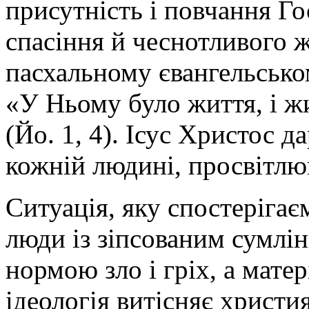
присутність і повчання Г
спасіння й чеснотливого 
пасхальному євангельсько
«У Ньому було життя, і ж
(Йо. 1, 4). Ісус Христос 
кожній людині, просвітлюю
Ситуація, яку спостерігає
люди із зіпсованим сумлі
нормою зло і гріх, а мате
ідеологія витісняє христи