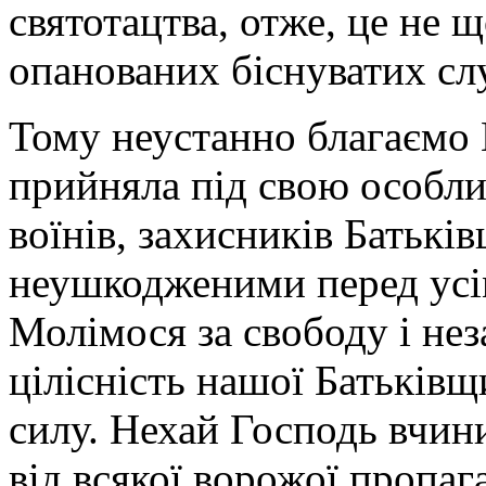
святотацтва, отже, це не щ
опанованих біснуватих слу
Тому неустанно благаємо
прийняла під свою особл
воїнів, захисників Батькі
неушкодженими перед усі
Молімося за свободу і нез
цілісність нашої Батьківщ
силу. Нехай Господь вчин
від всякої ворожої пропаг