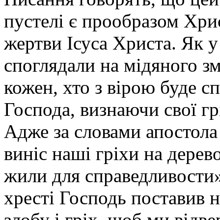
пустелі є прообразом Хри
жертви Ісуса Христа. Як у
споглядали на мідяного зм
кожен, хто з вірою буде с
Господа, визнаючи свої гр
Адже за словами апостола 
виніс наші гріхи на дерев
жили для справедливости» 
хресті Господь поставив н
злобу і гріх, щоб ми відве