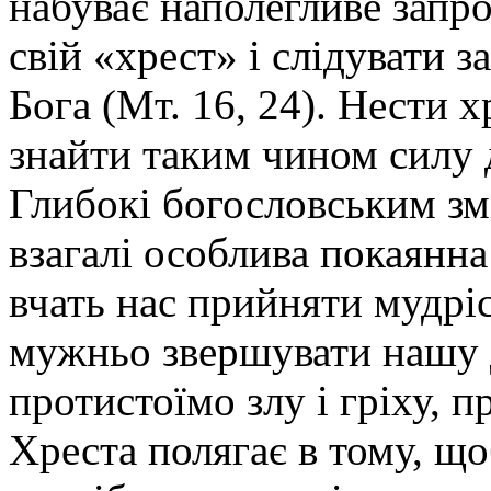
набуває наполегливе запр
свій «хрест» і слідувати 
Бога (Мт. 16, 24). Нести х
знайти таким чином силу д
Глибокі богословським змі
взагалі особлива покаянн
вчать нас прийняти мудрі
мужньо звершувати нашу д
протистоїмо злу і гріху, п
Хреста полягає в тому, що