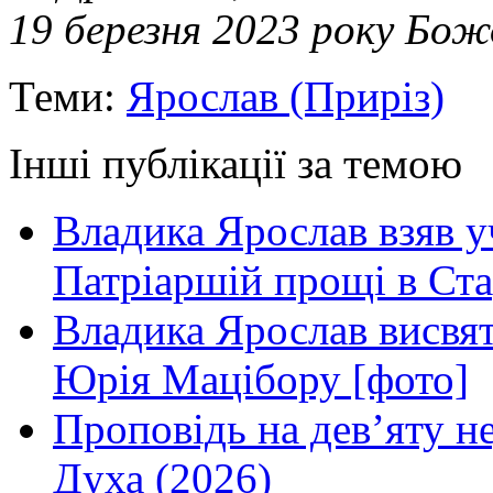
19 березня 2023 року Бож
Теми:
Ярослав (Приріз)
Інші публікації за темою
Владика Ярослав взяв у
Патріаршій прощі в Ста
Владика Ярослав висвя
Юрія Мацібору [фото]
Проповідь на дев’яту н
Духа (2026)