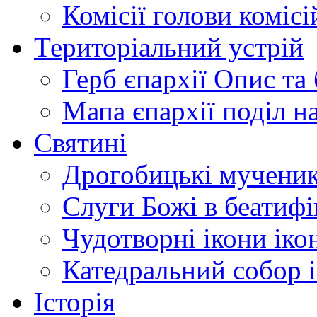
Комісії
голови комісі
Територіальний устрій
Герб єпархії
Опис та 
Мапа єпархії
поділ н
Святині
Дрогобицькі мучени
Слуги Божі
в беатиф
Чудотворні ікони
іко
Катедральний собор
Історія