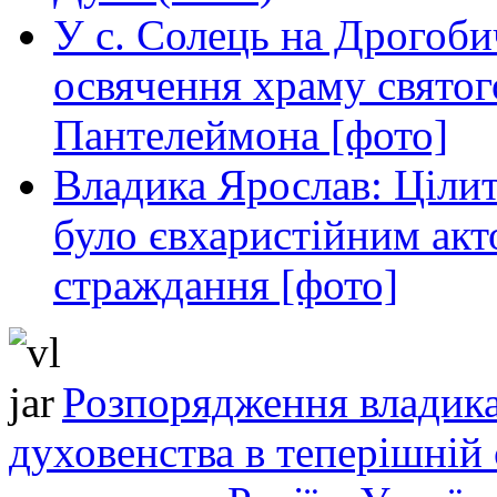
У с. Солець на Дрогоби
освячення храму свято
Пантелеймона [фото]
Владика Ярослав: Ціли
було євхаристійним акт
страждання [фото]
Розпорядження владика
духовенства в теперішній 