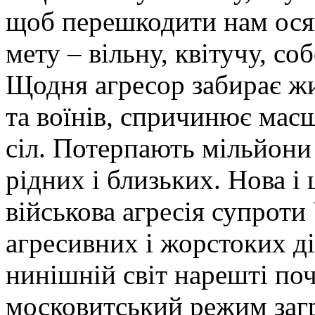
щоб перешкодити нам ося
мету – вільну, квітучу, с
Щодня агресор забирає жи
та воїнів, спричинює мас
сіл. Потерпають мільйони
рідних і близьких. Нова 
військова агресія супрот
агресивних і жорстоких ді
нинішній світ нарешті по
московитський режим заг