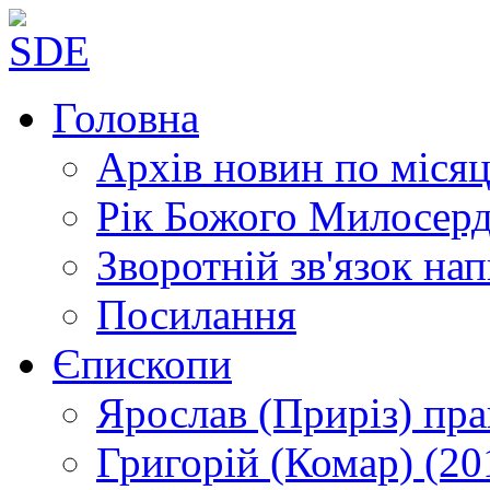
Головна
Архів новин
по місяц
Рік Божого Милосер
Зворотній зв'язок
нап
Посилання
Єпископи
Ярослав (Приріз)
пра
Григорій (Комар)
(20