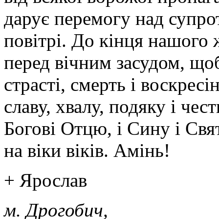
дарує перемогу над супрот
повітрі. До кінця нашого 
перед вічним засудом, щоб
страсті, смерть і воскресі
славу, хвалу, подяку і че
Богові Отцю, і Сину і Свят
на віки віків. Амінь!
+ Ярослав
м. Дрогобич,