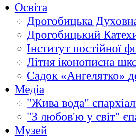
Освіта
Дрогобицька Духовна
Дрогобицький Катехи
Інститут постійної ф
Літня іконописна шк
Садок «Ангелятко»
д
Медіа
"Жива вода"
єпархіал
"З любов'ю у світ"
єп
Музей