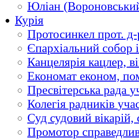
Юліан (Вороновськи
Курія
Протосинкел
прот. д
Єпархіальний собор
Канцелярія
кацлер, в
Економат
економ, по
Пресвітерська рада
у
Колегія радників
учас
Суд
судовий вікарій, с
Промотор справедлив