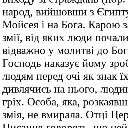
народ, вийшовши з Єгипту,
Мойсея і на Бога. Карою з
змії, від яких люди почал
відважно у молитві до Бога
Господь наказує йому зроб
людям перед очі як знак їх
дивлячись на нього, людин
гріх. Особа, яка, розкаяв
змія, не вмирала. Отці Ц
Писання говорять, що цей