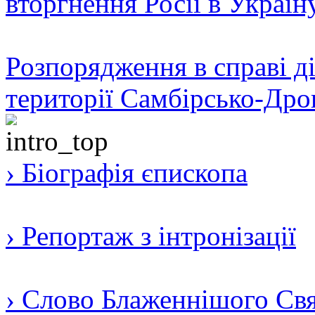
вторгнення Росії в Україн
Розпорядження в справі ді
території Самбірсько-Дро
› Біографія єпископа
› Репортаж з інтронізації
› Слово Блаженнішого Свят