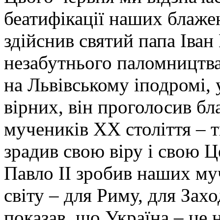
беатифікації наших блаже
здійснив святий папа Іван 
незабутнього паломництва 
на Львівському іподромі, 
вірних, він проголосив б
мучеників XX століття – т
зрадив свою віру і свою 
Павло II зробив наших му
світу – для Риму, для Захо
показав, що Україна – це 