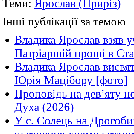
Теми:
Ярослав (Приріз)
Інші публікації за темою
Владика Ярослав взяв у
Патріаршій прощі в Ста
Владика Ярослав висвя
Юрія Мацібору [фото]
Проповідь на дев’яту н
Духа (2026)
У с. Солець на Дрогоби
освячення храму свято