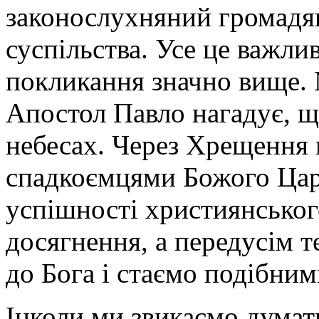
законослухняний громадя
суспільства. Усе це важли
покликання значно вище. 
Апостол Павло нагадує, щ
небесах. Через Хрещення 
спадкоємцями Божого Цар
успішності християнськог
досягнення, а передусім 
до Бога і стаємо подібним
Інколи ми звикаємо думат