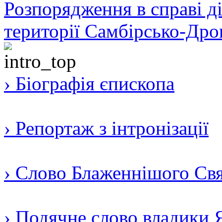
Розпорядження в справі ді
території Самбірсько-Дро
› Біографія єпископа
› Репортаж з інтронізації
› Слово Блаженнішого Свят
› Подячне слово владики 