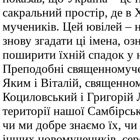
сакральний простір, де в 
мучеників. Цей ювілей – н
знову згадати ці імена, 
поширити їхній спадок у н
Преподобні священномуче
Яким і Віталій, священн
Коциловський і Григорій 
території нашої Самбірськ
чи ми добре знаємо їх, чи
інших новомучеників, се