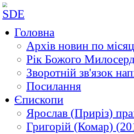
Головна
Архів новин
по місяц
Рік Божого Милосер
Зворотній зв'язок
нап
Посилання
Єпископи
Ярослав (Приріз)
пра
Григорій (Комар)
(20