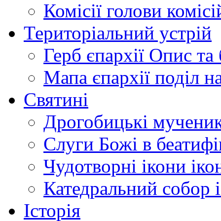
Комісії
голови комісі
Територіальний устрій
Герб єпархії
Опис та 
Мапа єпархії
поділ н
Святині
Дрогобицькі мучени
Слуги Божі
в беатиф
Чудотворні ікони
іко
Катедральний собор
Історія