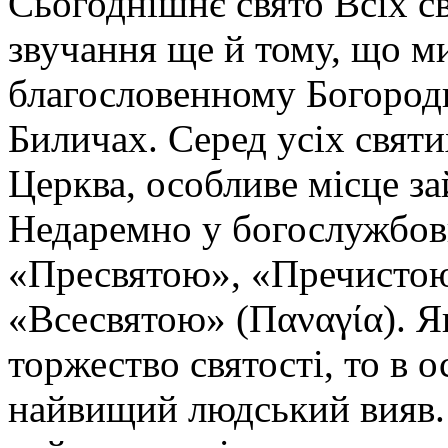
Сьогоднішнє свято Всіх с
звучання ще й тому, що м
благословенному Богород
Биличах. Серед усіх святи
Церква, особливе місце з
Недаремно у богослужбови
«Пресвятою», «Пречистою
«Всесвятою» (Παναγία). Я
торжество святості, то в о
найвищий людський вияв. 