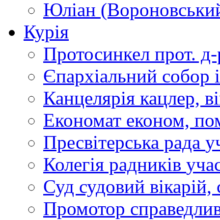
Юліан (Вороновськи
Курія
Протосинкел
прот. д
Єпархіальний собор
Канцелярія
кацлер, в
Економат
економ, по
Пресвітерська рада
у
Колегія радників
учас
Суд
судовий вікарій, с
Промотор справедлив