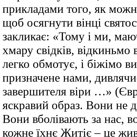
прикладами того, як можна
щоб осягнути вінці святос
закликає: «Тому і ми, маю
хмару свідків, відкиньмо в
легко обмотує, і біжімо в
призначене нами, дивлячис
завершителя віри …» (Євр.
яскравий образ. Вони не д
Вони вболівають за нас, в
кожне їхнє Житіє – це жив