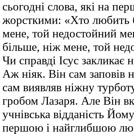
сьогодні слова, які на пе
жорсткими: «Хто любить б
мене, той недостойний мен
більше, ніж мене, той нед
Чи справді Ісус закликає 
Аж ніяк. Він сам заповів 
сам виявляв ніжну турботу
гробом Лазаря. Але Він вк
учнівська відданість Йом
першою і найглибшою любо