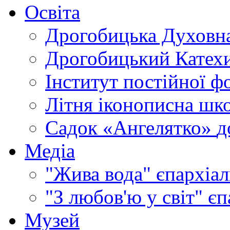
Освіта
Дрогобицька Духовна
Дрогобицький Катехи
Інститут постійної ф
Літня іконописна шк
Садок «Ангелятко»
д
Медіа
"Жива вода"
єпархіал
"З любов'ю у світ"
єп
Музей