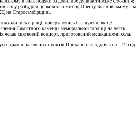
авському в знак подяки за дбайливе душпастирське служіння;
ивість у розбудові церковного життя; Оресту Бігановському - за
КЦ на Старосамбірщині.
 знаходились в річці, повертаючись і згадуючи, як це
вячення Пам'ятного каменя і меморіальної таблиці на честь
усіх чекав святковий концерт, приготований мешканцями села.
сіх храмів населених пунктів Прикарпаття одночасно з 15 год.