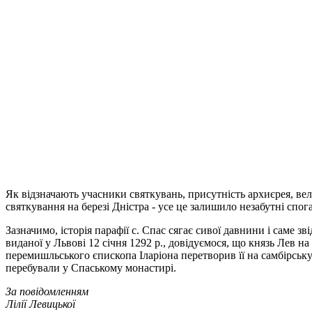
Як відзначають учасники святкувань, присутність архиєрея, ве
святкування на березі Дністра - усе це залишило незабутні спо
Зазначимо, історія парафії с. Спас сягає сивої давнини і саме з
виданої у Львові 12 січня 1292 р., довідуємося, що князь Лев н
перемишльського єпископа Іларіона перетворив її на самбірську
перебували у Спаському монастирі.
За повідомленням
Лілії Левицької