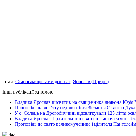
Теми:
Старосамбірський деканат
,
Ярослав (Приріз)
Інші публікації за темою
Владика Ярослав висвятив на священника диякона Юрія 
Проповідь на дев’яту неділю після Зіслання Святого Духа
У с. Солець на Дрогобиччині відсвяткували 125-ліття ос
Владика Ярослав: Цілительство святого Пантелеймона бу
Проповідь на свято великомученика і цілителя Пантелей