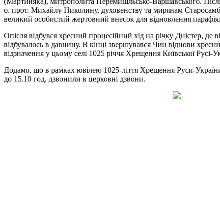
(Мартиняка), митрополита Перемишльсько-Варшавського. Після 
о. прот. Михайлу Николину, духовенству та мирянам Старосамбірс
великий особистий жертовний внесок для відновлення парафія
Опісля відбувся хресний процесійний хід на річку Дністер, де в
відбувалось в давнину. В кінці звершувався Чин віднови хресни
відзначення у цьому селі 1025 річчя Хрещення Київської Русі-
Додамо, що в рамках ювілею 1025-ліття Хрещення Руси-України 
до 15.10 год. дзвонили в церковні дзвони.