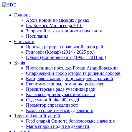
Головна
Архів новин
по місяцях / роках
Рік Божого Милосердя
2016
Зворотній зв'язок
написати нам листа
Посилання
Єпископи
Ярослав (Приріз)
правлячий архиєрей
Григорій (Комар)
(2014 - 2025 рр.)
Юліан (Вороновський)
(1993 - 2011 рр.)
Курія
Протосинкел
прот. д-р Роман Андрійовський
Єпархіальний собор
історія та рішення соборів
Канцелярія
кацлер, віце-канцлер, архіварій
Економат
економ, помічник, референт
Пресвітерська рада
учасники ради
Колегія радників
учасники колегії
Суд
судовий вікарій, судді...
Промотор справедливості
Комісії
голови комісій, діяльність
Територіальний устрій
Герб єпархії
Опис та богословське значення
Мапа єпархії
поділ на деканати
Святині