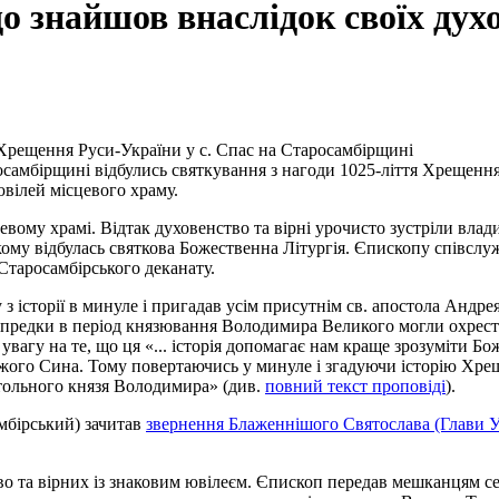
що знайшов внаслідок своїх ду
Хрещення Руси-України у с. Спас на Старосамбірщині
осамбірщині відбулись святкування з нагоди 1025-ліття Хрещення
ювілей місцевого храму.
евому храмі. Відтак духовенство та вірні урочисто зустріли вла
кому відбулась святкова Божественна Літургія. Єпископу співсл
Старосамбірського деканату.
 історії в минуле і пригадав усім присутнім св. апостола Андрея
і предки в період князювання Володимира Великого могли охрестит
увагу на те, що ця «... історія допомагає нам краще зрозуміти Б
Божого Сина. Тому повертаючись у минуле і згадуючи історію Хре
стольного князя Володимира» (див.
повний текст проповіді
).
мбірський) зачитав
звернення Блаженнішого Святослава (Глави У
во та вірних із знаковим ювілеєм. Єпископ передав мешканцям се