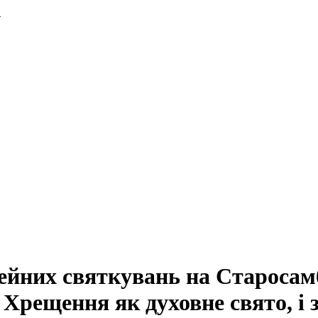
.
лейних святкувань на Староса
Хрещення як духовне свято, і з