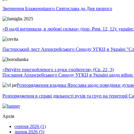
Звернення Блаженнішого Святослава до Дня хворого
«В надії витривала, в любові сильна» (пор. Рим. 12, 12): укра
Пастирський лист Архиєрейського Синоду УГКЦ в Україні "Сло
«Рятуйте пригнобленого з руки гнобителя» (Єр. 22, 3)
Послання Архиєрейського Синоду УГКЦ в Україні щодо війни т
Розпорядження владика Ярослава щодо поведінки духовен
Розпорядження в справі діяльності рухів та груп на території 
Архів
серпня 2026 (1)
липня 2026 (5)