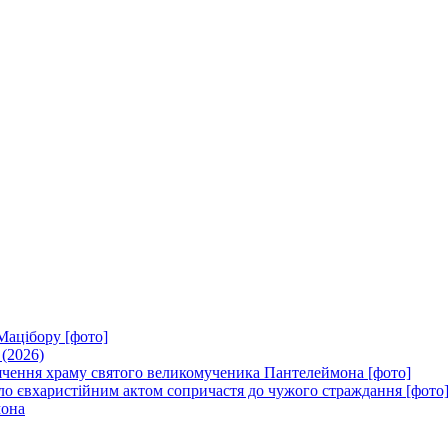
Мацібору [фото]
 (2026)
вячення храму святого великомученика Пантелеймона [фото]
ло євхаристійним актом сопричастя до чужого страждання [фото
мона