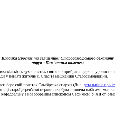
Владика Ярослав та священики Старосамбірського деканату
поруч з Пам'ятним каменем
лика кількість духовенства, святково прибрана церква, урочисте
гади у пам'яті жителів с. Спас та мешканців Старосамбірщини.
відси бере свій початок Самбірська єпархія (Див.
детальніше про іс
а місці старої дерев'яної церкви, яка була знищена набігами монго
 кафедральну з новообраним єпископом Євфимієм. У ХІІ ст. самбір