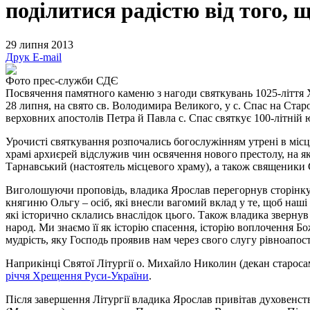
поділитися радістю від того, 
29 липня 2013
Друк
E-mail
Фото прес-служби СДЄ
Посвячення памятного каменю з нагоди святкувань 1025-ліття 
28 липня, на свято св. Володимира Великого, у с. Спас на Стар
верховних апостолів Петра й Павла с. Спас святкує 100-літній 
Урочисті святкування розпочались богослужінням утрені в місц
храмі архиєрей відслужив чин освячення нового престолу, на я
Тарнавський (настоятель місцевого храму), а також священики 
Виголошуючи проповідь, владика Ярослав перегорнув сторінку з
княгиню Ольгу – осіб, які внесли вагомий вклад у те, щоб наш
які історично склались внаслідок цього. Також владика звернув 
народ. Ми знаємо її як історію спасення, історію воплочення 
мудрість, яку Господь проявив нам через свого слугу рівноапо
Наприкінці Святої Літургії о. Михайло Николин (декан староса
річчя Хрещення Руси-України
.
Після завершення Літургії владика Ярослав привітав духовенст