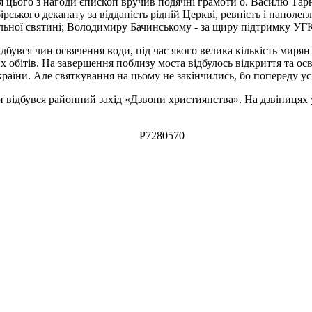
цього з нагоди єпископ вручив подячні грамоти о. Василю Тарн
ького деканату за відданість рідній Церкві, ревність і наполегл
льної святині; Володимиру Бачинському - за щиру підтримку УГ
ідбувся чин освячення води, під час якого велика кількість мирян
х обітів. На завершення поблизу моста відбулось відкриття та ос
України. Але святкування на цьому не закінчились, бо попереду 
відбувся районний захід «Дзвони християнства». На дзвіницях у