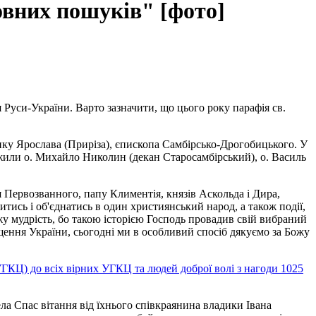
ховних пошуків" [фото]
 Руси-України. Варто зазначити, що цього року парафія св.
дику Ярослава (Приріза), єпископа Самбірсько-Дрогобицького. У
ужили о. Михайло Николин (декан Старосамбірський), о. Василь
 Первозванного, папу Климентія, князів Аскольда і Дира,
ись і об'єднатись в один християнський народ, а також події,
ожу мудрість, бо такою історією Господь провадив свій вибраний
щення України, сьогодні ми в особливий спосіб дякуємо за Божу
ГКЦ) до всіх вірних УГКЦ та людей доброї волі з нагоди 1025
ла Спас вітання від їхнього співкраянина владики Івана