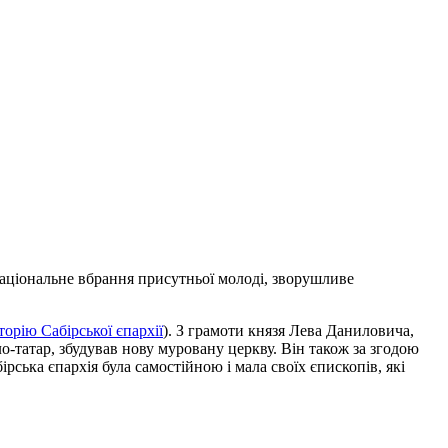
 національне вбрання присутньої молоді, зворушливе
торію Сабірської єпархії
). З грамоти князя Лева Даниловича,
ло-татар, збудував нову муровану церкву. Він також за згодою
ська єпархія була самостійною і мала своїх єпископів, які