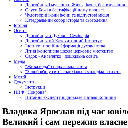
Дрогобицькі мученики
Житія, ікона, богослужіння..
Слуги Божі
в беатифікаційному процесі
Чудотворні ікони
ікони та відпустові місця
Катедральний собор
історія та сьогодення
Історія
Освіта
Дрогобицька Духовна Семінарія
Дрогобицький Катехитичний Інститут
Інститут постійної формації духовенства
Літня іконописна школа
церковне мистецтво
Садок «Ангелятко»
дошкільна освіта
Медіа
"Жива вода"
єпархіальна газета
"З любов'ю у світ"
єпархіальна молодіжна газета
Музей
Документи
Інструкції
НПФ "Покрова"
Питання експерту
відповідає Наталя Копичин
Владика Ярослав під час юві
Великий і сам пережив власне 