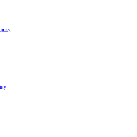
 року
їну