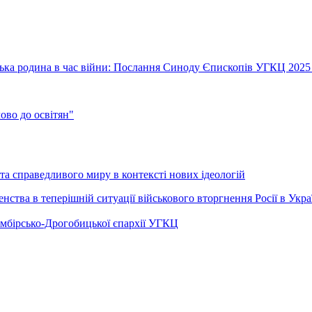
їнська родина в час війни: Послання Синоду Єпископів УГКЦ 2025
во до освітян"
а справедливого миру в контексті нових ідеологій
ства в теперішній ситуації військового вторгнення Росії в Укра
Самбірсько-Дрогобицької єпархії УГКЦ