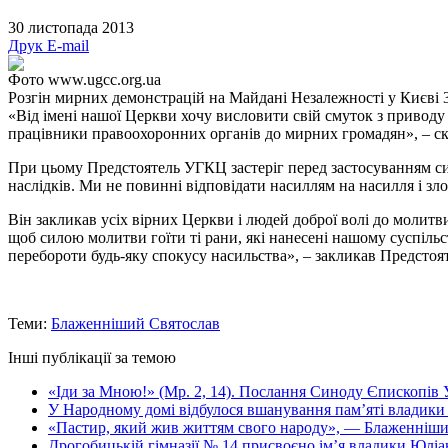
30 листопада 2013
Друк
E-mail
Фото www.ugcc.org.ua
Розгін мирних демонстрацій на Майдані Незалежності у Києві 
«Від імені нашої Церкви хочу висловити свій смуток з приводу п
працівники правоохоронних органів до мирних громадян», – ск
При цьому Предстоятель УГКЦ застеріг перед застосуванням сил
наслідків. Ми не повинні відповідати насиллям на насилля і зл
Він закликав усіх вірних Церкви і людей доброї волі до молитви
щоб силою молитви гоїти ті рани, які нанесені нашому суспільс
перебороти будь-яку спокусу насильства», – закликав Предстоя
Теми:
Блаженніший Святослав
Інші публікації за темою
«Іди за Мною!» (Мр. 2, 14). Послання Синоду Єпископів
У Народному домі відбулося вшанування пам’яті владики
«Пастир, який жив життям свого народу», — Блаженніший
Дрогобицькій гімназії № 14 присвоєно імʼя владики Юліа