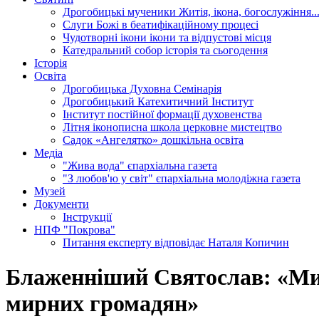
Дрогобицькі мученики
Житія, ікона, богослужіння..
Слуги Божі
в беатифікаційному процесі
Чудотворні ікони
ікони та відпустові місця
Катедральний собор
історія та сьогодення
Історія
Освіта
Дрогобицька Духовна Семінарія
Дрогобицький Катехитичний Інститут
Інститут постійної формації духовенства
Літня іконописна школа
церковне мистецтво
Садок «Ангелятко»
дошкільна освіта
Медіа
"Жива вода"
єпархіальна газета
"З любов'ю у світ"
єпархіальна молодіжна газета
Музей
Документи
Інструкції
НПФ "Покрова"
Питання експерту
відповідає Наталя Копичин
Блаженніший Святослав: «Ми 
мирних громадян»