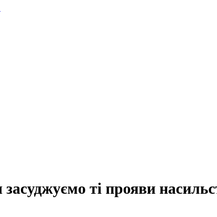
.
засуджуємо ті прояви насильст