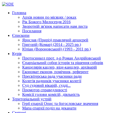
Головна
Архів новин
по місяцях / роках
Рік Божого Милосердя
2016
Зворотній зв'язок
написати нам листа
Посилання
Єпископи
Ярослав (Приріз)
правлячий архиєрей
Григорій (Комар)
(2014 - 2025 рр.)
Юліан (Вороновський)
(1993 - 2011 рр.)
Курія
Протосинкел
прот. д-р Роман Андрійовський
Єпархіальний собор
історія та рішення соборів
Канцелярія
кацлер, віце-канцлер, архіварій
Економат
економ, помічник, референт
Пресвітерська рада
учасники ради
Колегія радників
учасники колегії
Суд
судовий вікарій, судді...
Промотор справедливості
Комісії
голови комісій, діяльність
Територіальний устрій
Герб єпархії
Опис та богословське значення
Мапа єпархії
поділ на деканати
Святині