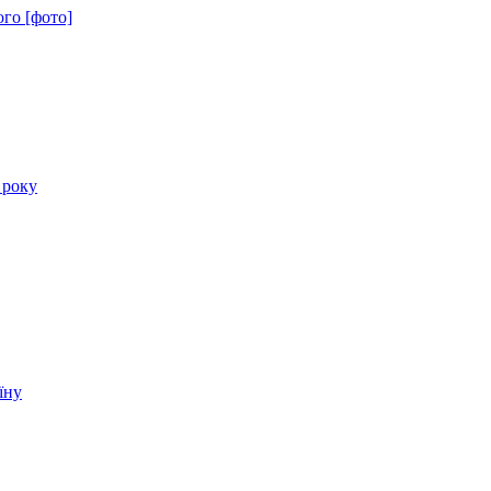
го [фото]
 року
їну