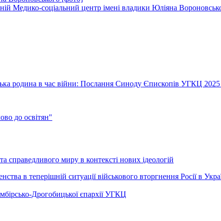
ій Медико-соціальний центр імені владики Юліяна Вороновсько
їнська родина в час війни: Послання Синоду Єпископів УГКЦ 2025
во до освітян"
а справедливого миру в контексті нових ідеологій
ства в теперішній ситуації військового вторгнення Росії в Укра
Самбірсько-Дрогобицької єпархії УГКЦ