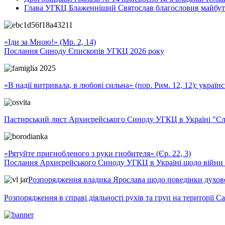
Глава УГКЦ Блаженніший Святослав благословив майбутн
«Іди за Мною!» (Мр. 2, 14)
Послання Синоду Єпископів УГКЦ 2026 року
«В надії витривала, в любові сильна» (пор. Рим. 12, 12): укра
Пастирський лист Архиєрейського Синоду УГКЦ в Україні "Сло
«Рятуйте пригнобленого з руки гнобителя» (Єр. 22, 3)
Послання Архиєрейського Синоду УГКЦ в Україні щодо війни т
Розпорядження владика Ярослава щодо поведінки духовен
Розпорядження в справі діяльності рухів та груп на території 