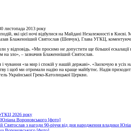
30 листопада 2013 року
одій, які цієї ночі відбулися на Майдані Незалежності в Києві. 
азав Блаженніший Святослав (Шевчук), Глава УГКЦ, коментуючи п
и у відповідь. «Ми просимо не допустити ще більшої ескалації 
ом на зло», – зазначив Блаженніший Святослав.
 і чування «за мир і спокій у нашій державі». «Заохочую в усіх 
тву і щоб ми отримали надію на краще майбутнє. Надія приходить 
тель Української Греко-Католицької Церкви.
 УГКЦ 2026 року
 Юліана Вороновського [фото]
 Святослав з нагоди 90-річчя від дня народження владики Юліа
на Вороновського [фото]