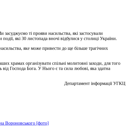
Ми засуджуємо ті прояви насильства, які застосували
одії, які 30 листопада вночі відбулися у столиці України.
насильства, яке може привести до ще більше трагічних
наших храмах організувати спільні молитовні заходи, для того
від Господа Бога. У Нього є та сила любові, яка здатна
Департамент інформації УГКЦ
на Вороновського [фото]