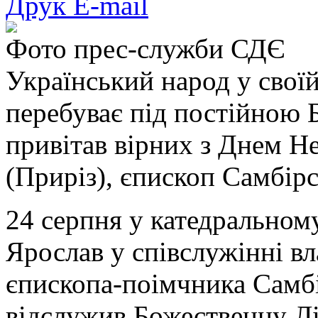
Друк
E-mail
Фото прес-служби СДЄ
Український народ у своїй
перебуває під постійною
привітав вірних з Днем Н
(Приріз), єпископ Самбір
24 серпня у катедральном
Ярослав у співслужінні вл
єпископа-поімчника Самбі
відслужив Божественну Літ