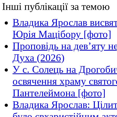
Інші публікації за темою
Владика Ярослав висвя
Юрія Мацібору [фото]
Проповідь на дев’яту н
Духа (2026)
У с. Солець на Дрогоби
освячення храму свято
Пантелеймона [фото]
Владика Ярослав: Ціли
було євхаристійним акт