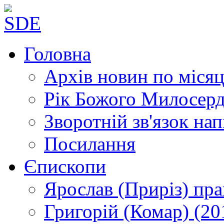
Головна
Архів новин
по місяц
Рік Божого Милосер
Зворотній зв'язок
нап
Посилання
Єпископи
Ярослав (Приріз)
пра
Григорій (Комар)
(20