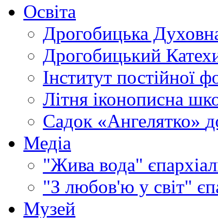
Освіта
Дрогобицька Духовна
Дрогобицький Катехи
Інститут постійної ф
Літня іконописна шк
Садок «Ангелятко»
д
Медіа
"Жива вода"
єпархіал
"З любов'ю у світ"
єп
Музей