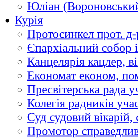
Юліан (Вороновськи
Курія
Протосинкел
прот. д
Єпархіальний собор
Канцелярія
кацлер, в
Економат
економ, по
Пресвітерська рада
у
Колегія радників
учас
Суд
судовий вікарій, с
Промотор справедлив