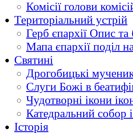
Комісії
голови комісі
Територіальний устрій
Герб єпархії
Опис та 
Мапа єпархії
поділ н
Святині
Дрогобицькі мучени
Слуги Божі
в беатиф
Чудотворні ікони
іко
Катедральний собор
Історія