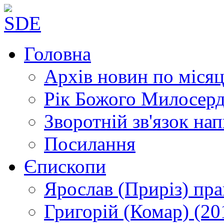
Головна
Архів новин
по місяц
Рік Божого Милосер
Зворотній зв'язок
нап
Посилання
Єпископи
Ярослав (Приріз)
пра
Григорій (Комар)
(20