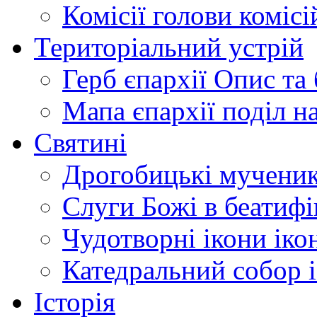
Комісії
голови комісі
Територіальний устрій
Герб єпархії
Опис та 
Мапа єпархії
поділ н
Святині
Дрогобицькі мучени
Слуги Божі
в беатиф
Чудотворні ікони
іко
Катедральний собор
Історія