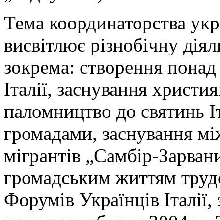
Тема координаторства укра
висвітлює різнобічну діял
зокрема: створення понад
Італії, заснування христи
паломництво до святинь Іт
громадами, заснування мі
мігрантів „Самбір-Зарван
громадським життям трудо
Форумів Українців Італії,