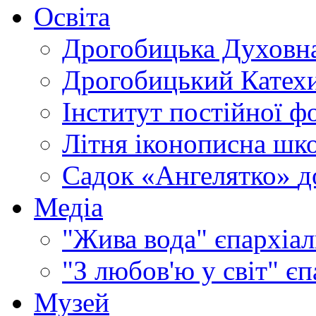
Освіта
Дрогобицька Духовна
Дрогобицький Катехи
Інститут постійної ф
Літня іконописна шк
Садок «Ангелятко»
д
Медіа
"Жива вода"
єпархіал
"З любов'ю у світ"
єп
Музей