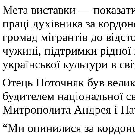
Мета виставки — показати
праці духівника за кордон
громад мігрантів до відст
чужині, підтримки рідної
української культури в світ
Отець Поточняк був велик
будителем національної с
Митрополита Андрея і Па
“Ми опинилися за кордоно