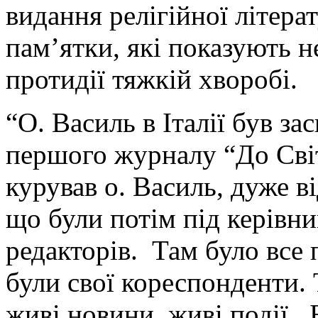
видання релігійної літера
пам’ятки, які показують н
протидії тяжкій хворобі.
“О. Василь в Італії був з
першого журналу “До Сві
курував о. Василь, дуже ві
що були потім під керівн
редакторів. Там було все 
були свої кореспонденти. 
живі новини, живі події. Б