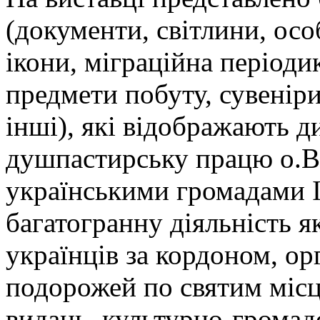
(документи, світлини, осо
ікони, міграційна періодик
предмети побуту, сувенір
інші), які відображають д
душпастирську працю о.Ва
українськими громадами Іт
багатогранну діяльність я
українців за кордоном, о
подорожей по святим місця
видань, культурно-громад