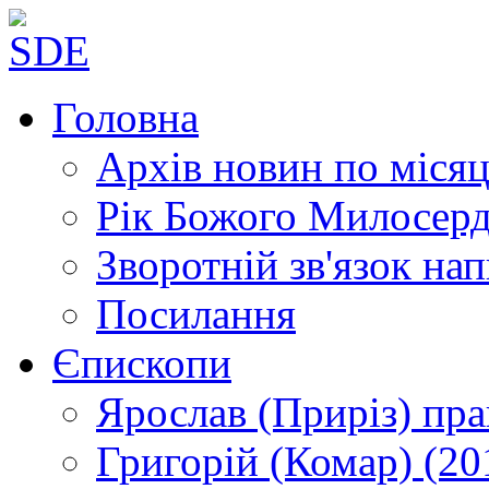
Головна
Архів новин
по місяц
Рік Божого Милосер
Зворотній зв'язок
нап
Посилання
Єпископи
Ярослав (Приріз)
пра
Григорій (Комар)
(20