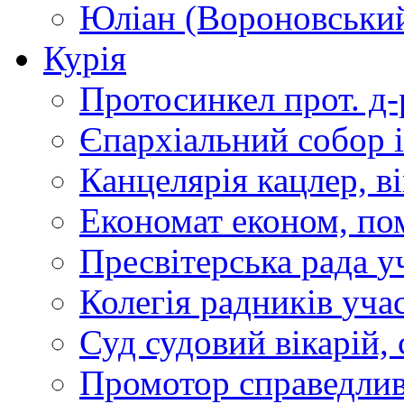
Юліан (Вороновськи
Курія
Протосинкел
прот. д
Єпархіальний собор
Канцелярія
кацлер, в
Економат
економ, по
Пресвітерська рада
у
Колегія радників
учас
Суд
судовий вікарій, с
Промотор справедлив