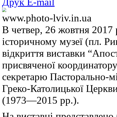
Друк
E-mail
www.photo-lviv.in.ua
В четвер, 26 жовтня 2017 
історичному музеї (пл. Ри
відкриття виставки “Апос
присвяченої координатору 
секретарю Пасторально-мі
Греко-Католицької Церкв
(1973—2015 рр.).
На виставці представлено