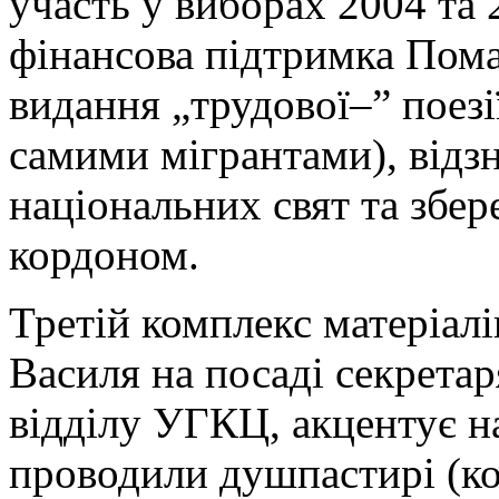
участь у виборах 2004 та 
фінансова підтримка Пома
видання „трудової–” поезії
самими мігрантами), відз
національних свят та збе
кордоном.
Третій комплекс матеріалі
Василя на посаді секрета
відділу УГКЦ, акцентує на
проводили душпастирі (кон