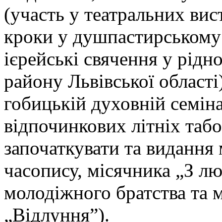
(участь у театральних вис
кроки у душпастирському 
ієрейські свячення у рідн
району Львівської області
гобицькій духовній семіна
відпочинкових літніх табо
започаткувати та видання
часопису, місячника „З лю
молодіжного братства та 
„Відлуння”).