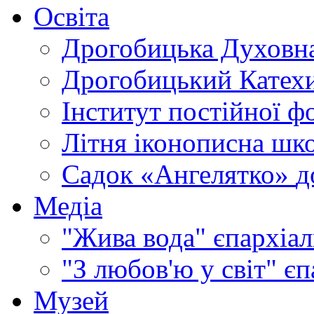
Освіта
Дрогобицька Духовна
Дрогобицький Катехи
Інститут постійної ф
Літня іконописна шк
Садок «Ангелятко»
д
Медіа
"Жива вода"
єпархіал
"З любов'ю у світ"
єп
Музей