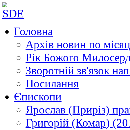
Головна
Архів новин
по місяц
Рік Божого Милосер
Зворотній зв'язок
нап
Посилання
Єпископи
Ярослав (Приріз)
пра
Григорій (Комар)
(20