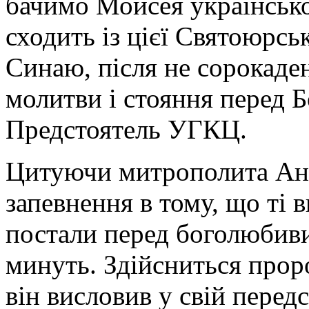
бачимо Мойсея українсько
сходить із цієї Святоюрськ
Синаю, після не сорокаден
молитви і стояння перед 
Предстоятель УГКЦ.
Цитуючи митрополита Анд
запевнення в тому, що ті 
постали перед боголюбив
минуть. Здійсниться прор
він висловив у свій перед