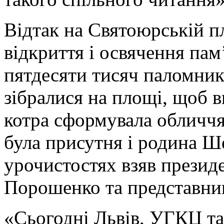
Відтак на Святоюрській п
відкриття і освячення па
пятдесяти тисяч паломникі
зібралися на площі, щоб 
котра сформувала обличчя
була присутня і родина Ш
урочистостях взяв презид
Порошенко та представник
«Сьогодні Львів, УГКЦ та