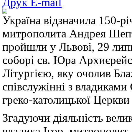
Друк
E-mail
Україна відзначила 150-р
митрополита Андрея Шепт
пройшли у Львові, 29 лип
соборі св. Юра Архиєрей
Літургією, яку очолив Бл
співслужінні з владиками
греко-католицької Церкви
Згадуючи діяльність вели
владика Ігор, митрополит 