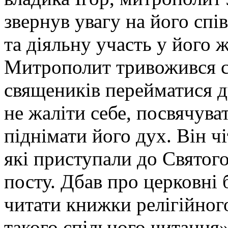
звернув увагу на його спі
та діяльну участь у його
Митрополит тривожився ст
священиків перейматися 
не жаліти себе, посвячува
піднімати його дух. Він чі
які приступали до Святог
посту. Дбав про церковні 
читати книжки релігійного
такого спільного читання»