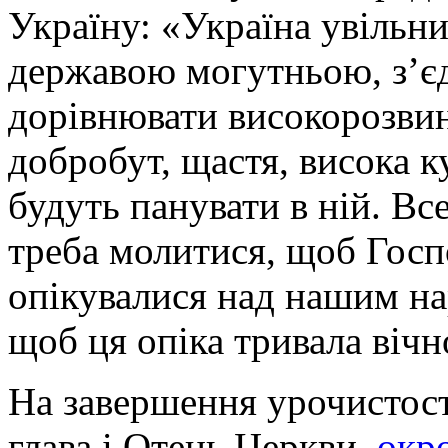
Україну: «Україна увільни
державою могутньою, з’єд
дорівнювати високорозви
добробут, щастя, висока к
будуть панувати в ній. Все
треба молитися, щоб Госп
опікувалися над нашим на
щоб ця опіка тривала вічн
На завершення урочистос
глава і Отець Церкви,
окр