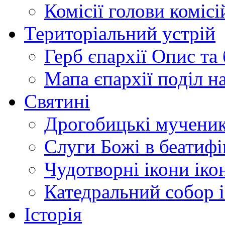
Комісії
голови комісі
Територіальний устрій
Герб єпархії
Опис та 
Мапа єпархії
поділ н
Святині
Дрогобицькі мучени
Слуги Божі
в беатиф
Чудотворні ікони
іко
Катедральний собор
Історія