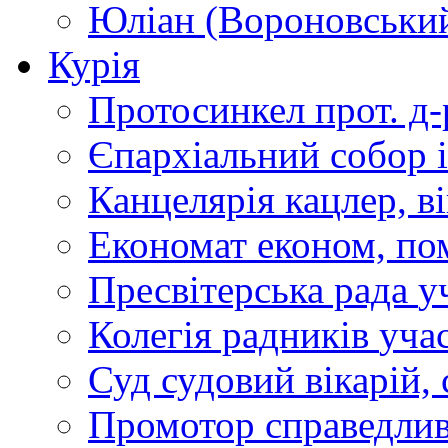
Юліан (Вороновськи
Курія
Протосинкел
прот. д
Єпархіальний собор
Канцелярія
кацлер, в
Економат
економ, по
Пресвітерська рада
у
Колегія радників
учас
Суд
судовий вікарій, с
Промотор справедлив