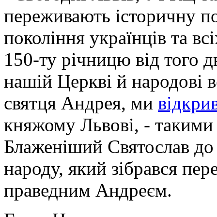
переживають історичну по
покоління українців та в
150-ту річницю від того д
нашій Церкві й народові в
святця Андрея, ми
відкри
княжому Львові, - такими
Блаженіший Святослав до
народу, який зібрався пер
праведним Андреєм.