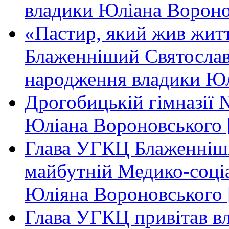
владики Юліана Вороно
«Пастир, який жив жит
Блаженніший Святослав 
народження владики Юл
Дрогобицькій гімназії 
Юліана Вороновського 
Глава УГКЦ Блаженніши
майбутній Медико-соціа
Юліяна Вороновського 
Глава УГКЦ привітав вл