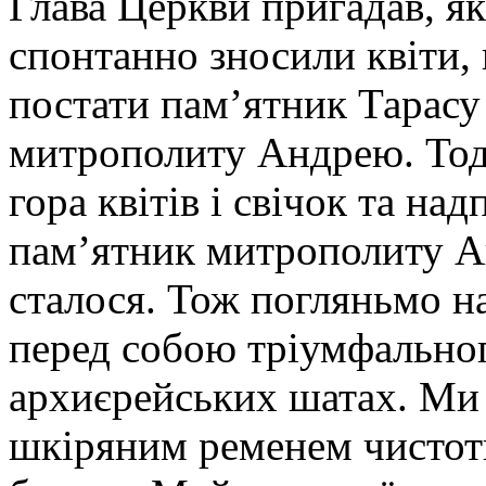
Глава Церкви пригадав, як
спонтанно зносили квіти, 
постати пам’ятник Тарасу
митрополиту Андрею. Тод
гора квітів і свічок та на
пам’ятник митрополиту Ан
сталося. Тож погляньмо н
перед собою тріумфальног
архиєрейських шатах. Ми 
шкіряним ременем чистоти