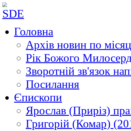
Головна
Архів новин
по місяц
Рік Божого Милосер
Зворотній зв'язок
нап
Посилання
Єпископи
Ярослав (Приріз)
пра
Григорій (Комар)
(20