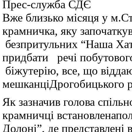
Прес-служба СДЄ
Вже близько місяця у м.С
крамничка, яку започаткув
безпритульних “Наша Хат
придбати речі побутового
біжутерію, все, що відда
мешканціДрогобицького р
Як зазначив голова спільн
крамничці встановленапо
Долоні”, де представлені