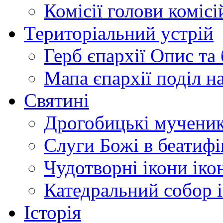
Комісії
голови комісі
Територіальний устрій
Герб єпархії
Опис та 
Мапа єпархії
поділ н
Святині
Дрогобицькі мучени
Слуги Божі
в беатиф
Чудотворні ікони
іко
Катедральний собор
Історія