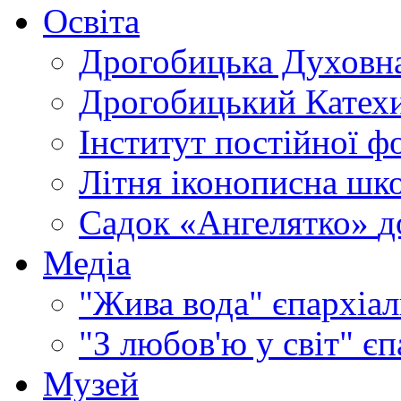
Освіта
Дрогобицька Духовна
Дрогобицький Катехи
Інститут постійної ф
Літня іконописна шк
Садок «Ангелятко»
д
Медіа
"Жива вода"
єпархіал
"З любов'ю у світ"
єп
Музей