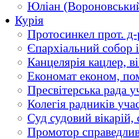
Юліан (Вороновськи
Курія
Протосинкел
прот. д
Єпархіальний собор
Канцелярія
кацлер, в
Економат
економ, по
Пресвітерська рада
у
Колегія радників
учас
Суд
судовий вікарій, с
Промотор справедлив