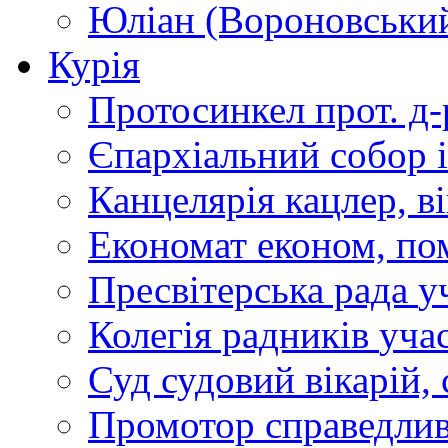
Юліан (Вороновськи
Курія
Протосинкел
прот. д
Єпархіальний собор
Канцелярія
кацлер, в
Економат
економ, по
Пресвітерська рада
у
Колегія радників
учас
Суд
судовий вікарій, с
Промотор справедлив