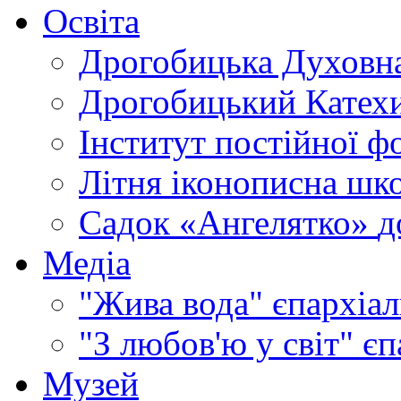
Освіта
Дрогобицька Духовна
Дрогобицький Катехи
Інститут постійної ф
Літня іконописна шк
Садок «Ангелятко»
д
Медіа
"Жива вода"
єпархіал
"З любов'ю у світ"
єп
Музей