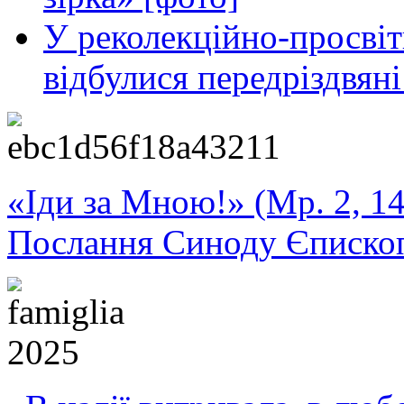
У реколекційно-просві
відбулися передріздвяні
«Іди за Мною!» (Мр. 2, 14
Послання Синоду Єписко