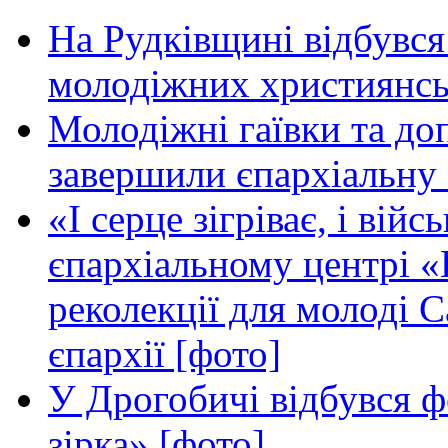
На Рудківщині відбувся 
молодіжних християнсь
Молодіжні гаївки та до
завершили єпархіальну 
«І серце зігріває, і вій
єпархіальному центрі «
реколекції для молоді 
єпархії [фото]
У Дрогобичі відбувся ф
зірка» [фото]