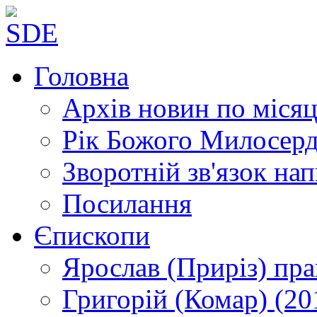
Головна
Архів новин
по місяц
Рік Божого Милосер
Зворотній зв'язок
нап
Посилання
Єпископи
Ярослав (Приріз)
пра
Григорій (Комар)
(20