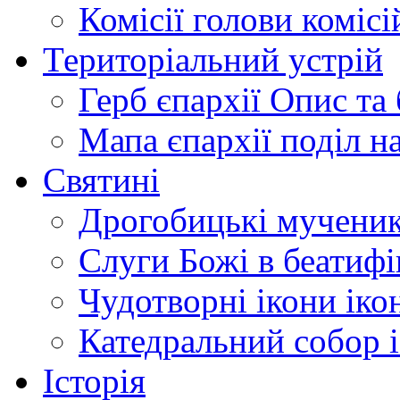
Комісії
голови комісі
Територіальний устрій
Герб єпархії
Опис та 
Мапа єпархії
поділ н
Святині
Дрогобицькі мучени
Слуги Божі
в беатиф
Чудотворні ікони
іко
Катедральний собор
Історія