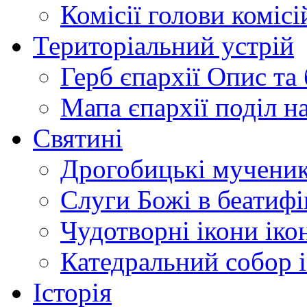
Комісії
голови комісі
Територіальний устрій
Герб єпархії
Опис та 
Мапа єпархії
поділ н
Святині
Дрогобицькі мучени
Слуги Божі
в беатиф
Чудотворні ікони
іко
Катедральний собор
Історія