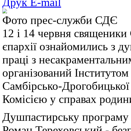
Друк
E-mail
Фото прес-служби СДЄ
12 і 14 червня священики
єпархії ознайомились з 
праці з несакраментальн
організований Інститутом
Самбірсько-Дрогобицької 
Комісією у справах роди
Душпастирську програму 
Роман Тереховський - без