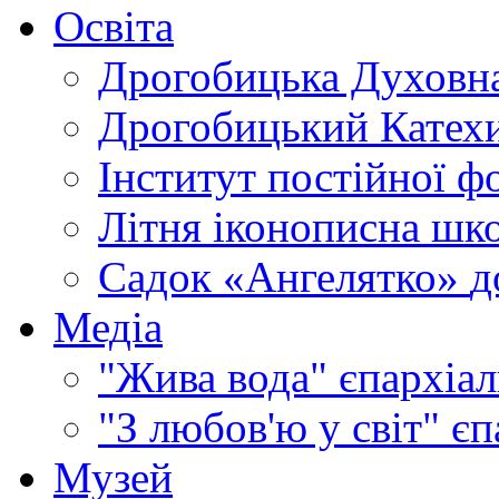
Освіта
Дрогобицька Духовна
Дрогобицький Катехи
Інститут постійної ф
Літня іконописна шк
Садок «Ангелятко»
д
Медіа
"Жива вода"
єпархіал
"З любов'ю у світ"
єп
Музей