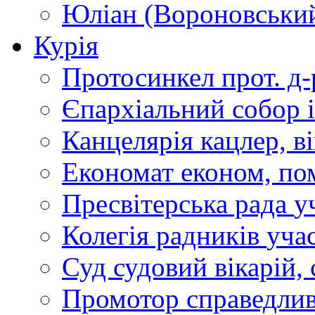
Юліан (Вороновськи
Курія
Протосинкел
прот. д
Єпархіальний собор
Канцелярія
кацлер, в
Економат
економ, по
Пресвітерська рада
у
Колегія радників
учас
Суд
судовий вікарій, с
Промотор справедлив