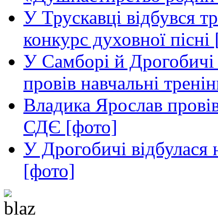
У Трускавці відбувся т
конкурс духовної пісні 
У Самборі й Дрогобичі 
провів навчальні тренін
Владика Ярослав провів
СДЄ [фото]
У Дрогобичі відбулася
[фото]