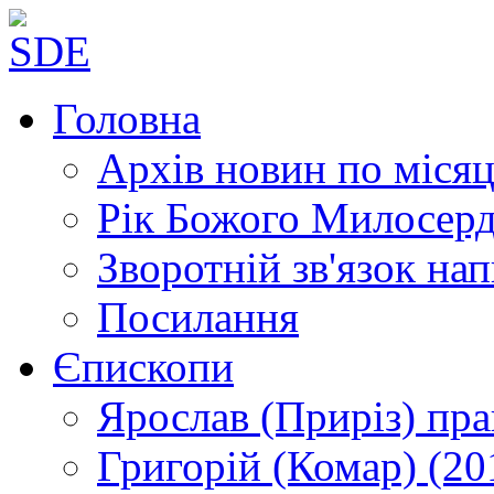
Головна
Архів новин
по місяц
Рік Божого Милосер
Зворотній зв'язок
нап
Посилання
Єпископи
Ярослав (Приріз)
пра
Григорій (Комар)
(20