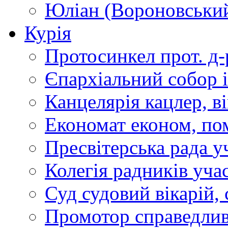
Юліан (Вороновськи
Курія
Протосинкел
прот. д
Єпархіальний собор
Канцелярія
кацлер, в
Економат
економ, по
Пресвітерська рада
у
Колегія радників
учас
Суд
судовий вікарій, с
Промотор справедлив