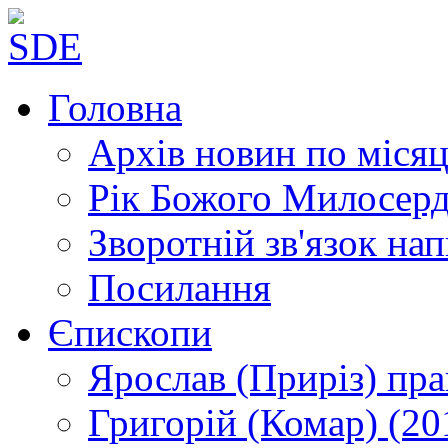
Головна
Архів новин
по місяц
Рік Божого Милосер
Зворотній зв'язок
нап
Посилання
Єпископи
Ярослав (Приріз)
пра
Григорій (Комар)
(20