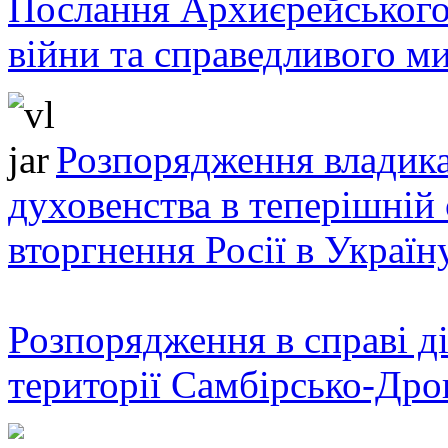
Послання Архиєрейського
війни та справедливого ми
Розпорядження владика
духовенства в теперішній 
вторгнення Росії в Україн
Розпорядження в справі ді
території Самбірсько-Дро