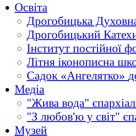
Освіта
Дрогобицька Духовна
Дрогобицький Катехи
Інститут постійної ф
Літня іконописна шк
Садок «Ангелятко»
д
Медіа
"Жива вода"
єпархіал
"З любов'ю у світ"
єп
Музей