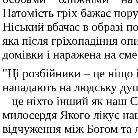
Натомість гріх бажає пор
Ніський вбачає в образі 
яка після гріхопадіння о
домівки і наражена на сме
"Ці розбійники – це ніщо і
нападають на людську ду
– це ніхто інший як наш С
милосердя Якого лікує наш
відчуження між Богом та 