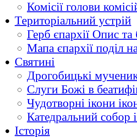
Комісії
голови комісі
Територіальний устрій
Герб єпархії
Опис та 
Мапа єпархії
поділ н
Святині
Дрогобицькі мучени
Слуги Божі
в беатиф
Чудотворні ікони
іко
Катедральний собор
Історія