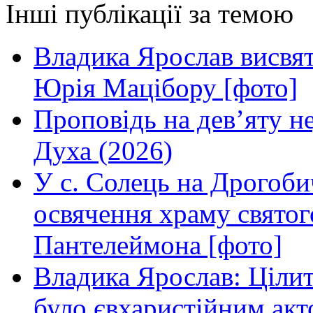
Інші публікації за темою
Владика Ярослав висвя
Юрія Мацібору [фото]
Проповідь на дев’яту н
Духа (2026)
У с. Солець на Дрогоби
освячення храму свято
Пантелеймона [фото]
Владика Ярослав: Ціли
було євхаристійним акт