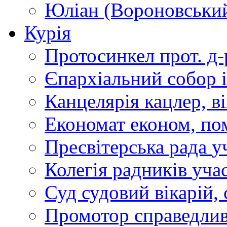
Юліан (Вороновськи
Курія
Протосинкел
прот. д
Єпархіальний собор
Канцелярія
кацлер, в
Економат
економ, по
Пресвітерська рада
у
Колегія радників
учас
Суд
судовий вікарій, с
Промотор справедлив