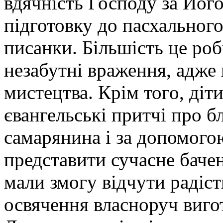
вдячність Господу за Йог
підготовку до пасхального
писанки. Більшість це ро
незабутні враження, адже
мистецтва. Крім того, діт
євангельські притчі про 
самарянина і за допомого
представити сучасне бачен
мали змогу відчути радіст
освячення власноруч виго