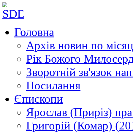
Головна
Архів новин
по місяц
Рік Божого Милосер
Зворотній зв'язок
нап
Посилання
Єпископи
Ярослав (Приріз)
пра
Григорій (Комар)
(20