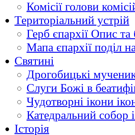
Комісії
голови комісі
Територіальний устрій
Герб єпархії
Опис та 
Мапа єпархії
поділ н
Святині
Дрогобицькі мучени
Слуги Божі
в беатиф
Чудотворні ікони
іко
Катедральний собор
Історія