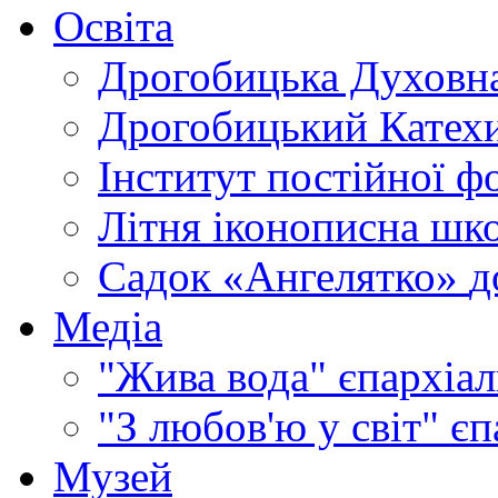
Освіта
Дрогобицька Духовна
Дрогобицький Катехи
Інститут постійної ф
Літня іконописна шк
Садок «Ангелятко»
д
Медіа
"Жива вода"
єпархіал
"З любов'ю у світ"
єп
Музей