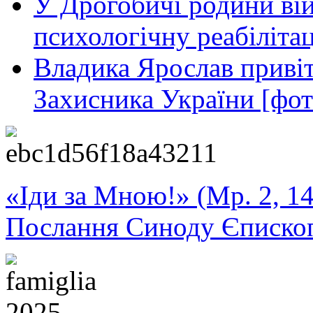
У Дрогобичі родини ві
психологічну реабіліта
Владика Ярослав привіт
Захисника України [фот
«Іди за Мною!» (Мр. 2, 14
Послання Синоду Єписко