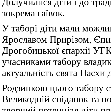
Долучилися діти і до трад
зокрема гаївок.
У таборі діти мали можлив
Ярославом Прирізом, Єпи
Дрогобицької єпархії УГК
учасниками табору владик
актуальність свята Пасхи
Родзинкою цього табору с
Великодній сніданок та по
творчий потенціал діти пр