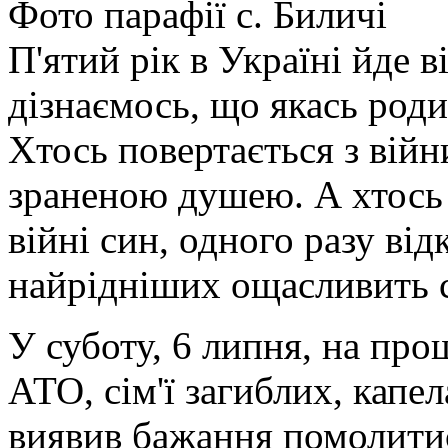
Фото парафії с. Биличі
П'ятий рік в Україні йде 
дізнаємось, що якась роди
Хтось повертається з війни
зраненою душею. А хтось
війні син, одного разу від
найрідніших ощасливить 
У суботу, 6 липня, на пр
АТО, сім'ї загиблих, капел
виявив бажання помолитис