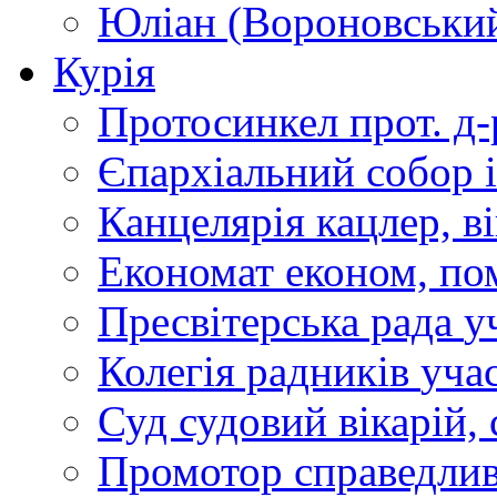
Юліан (Вороновськи
Курія
Протосинкел
прот. д
Єпархіальний собор
Канцелярія
кацлер, в
Економат
економ, по
Пресвітерська рада
у
Колегія радників
учас
Суд
судовий вікарій, с
Промотор справедлив