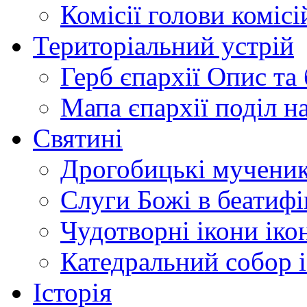
Комісії
голови комісі
Територіальний устрій
Герб єпархії
Опис та 
Мапа єпархії
поділ н
Святині
Дрогобицькі мучени
Слуги Божі
в беатиф
Чудотворні ікони
іко
Катедральний собор
Історія