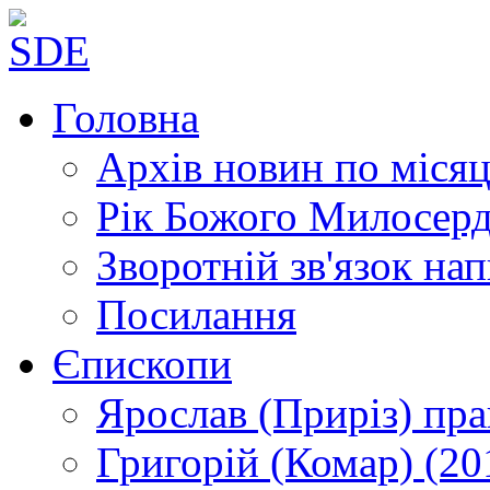
Головна
Архів новин
по місяц
Рік Божого Милосер
Зворотній зв'язок
нап
Посилання
Єпископи
Ярослав (Приріз)
пра
Григорій (Комар)
(20