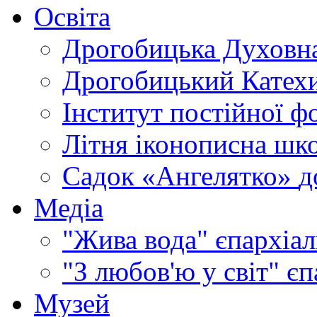
Освіта
Дрогобицька Духовна
Дрогобицький Катехи
Інститут постійної ф
Літня іконописна шк
Садок «Ангелятко»
д
Медіа
"Жива вода"
єпархіал
"З любов'ю у світ"
єп
Музей