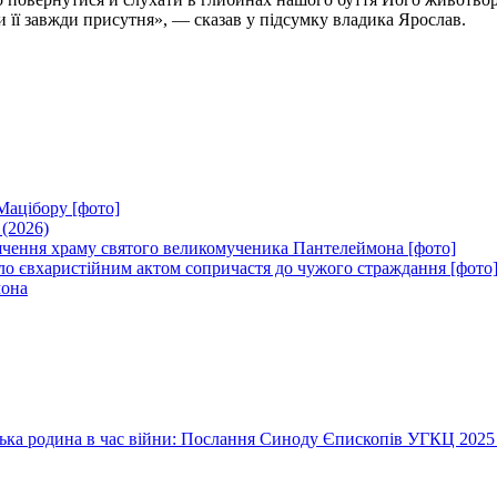
ти її завжди присутня», — сказав у підсумку владика Ярослав.
Мацібору [фото]
 (2026)
вячення храму святого великомученика Пантелеймона [фото]
ло євхаристійним актом сопричастя до чужого страждання [фото
мона
їнська родина в час війни: Послання Синоду Єпископів УГКЦ 2025