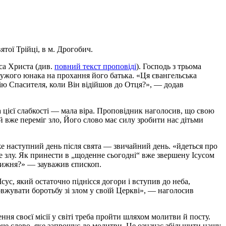
тої Трійці, в м. Дрогобич.
уса Христа (див.
повний текст проповіді
). Господь з трьома
едужого юнака на прохання його батька. «Ця євангельська
сію Спасителя, коли Він відійшов до Отця?», — додав
на цієї слабкості — мала віра. Проповідник наголосив, що свою
й вже переміг зло, Його слово має силу зробити нас дітьми
же наступний день після свята — звичайний день. «йдеться про
не злу. Як принести в „щоденне сьогодні“ вже звершену Ісусом
 тижня?» — зауважив єпископ.
сус, який остаточно піднісся догори і вступив до неба,
довжувати боротьбу зі злом у своїй Церкві», — наголосив
ня своєї місії у світі треба пройти шляхом молитви й посту.
че слово, яке запрошує до молитви. Це означає збільшити нашу