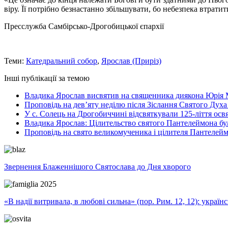
віру. Її потрібно безнастанно збільшувати, бо небезпека втрати
Пресслужба Самбірсько-Дрогобицької єпархії
Теми:
Катедральний собор
,
Ярослав (Приріз)
Інші публікації за темою
Владика Ярослав висвятив на священника диякона Юрія 
Проповідь на дев’яту неділю після Зіслання Святого Духа
У с. Солець на Дрогобиччині відсвяткували 125-ліття ос
Владика Ярослав: Цілительство святого Пантелеймона бу
Проповідь на свято великомученика і цілителя Пантелей
Звернення Блаженнішого Святослава до Дня хворого
«В надії витривала, в любові сильна» (пор. Рим. 12, 12): укра