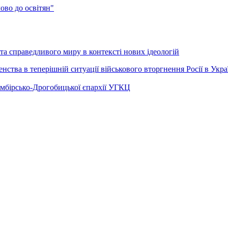
во до освітян"
а справедливого миру в контексті нових ідеологій
ства в теперішній ситуації військового вторгнення Росії в Укра
Самбірсько-Дрогобицької єпархії УГКЦ