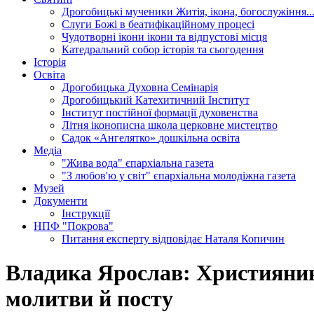
Дрогобицькі мученики
Житія, ікона, богослужіння..
Слуги Божі
в беатифікаційному процесі
Чудотворні ікони
ікони та відпустові місця
Катедральний собор
історія та сьогодення
Історія
Освіта
Дрогобицька Духовна Семінарія
Дрогобицький Катехитичний Інститут
Інститут постійної формації духовенства
Літня іконописна школа
церковне мистецтво
Садок «Ангелятко»
дошкільна освіта
Медіа
"Жива вода"
єпархіальна газета
"З любов'ю у світ"
єпархіальна молодіжна газета
Музей
Документи
Інструкції
НПФ "Покрова"
Питання експерту
відповідає Наталя Копичин
Владика Ярослав: Християнину
молитви й посту