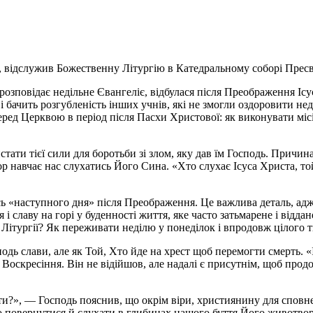
 відслужив Божественну Літургію в Катедральному соборі Пресвя
 розповідає недільне Євангеліє, відбулася після Преображення Іс
і бачить розгубленість інших учнів, які не змогли оздоровити н
перед Церквою в період після Пасхи Христової: як виконувати мі
стати тієї сили для боротьби зі злом, яку дав їм Господь. Причи
ор навчає нас слухатись Його Сина. «Хто слухає Ісуса Христа, то
ось «наступного дня» після Преображення. Це важлива деталь, ад
 славу на горі у буденності життя, яке часто затьмарене і відда
 Літургії? Як переживати неділю у понеділок і впродовж цілого
одь слави, але як Той, Хто йде на хрест щоб перемогти смерть. «І
лі Воскресіння. Він не відійшов, але надалі є присутнім, щоб про
ти?», — Господь пояснив, що окрім віри, християнину для сповнен
о повернутися й слухати в глибинах нашого буття Його животвор