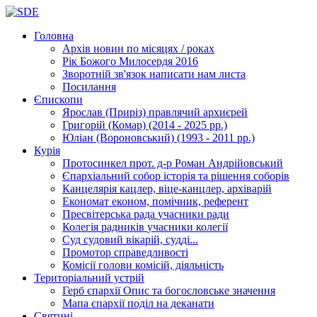
Головна
Архів новин
по місяцях / роках
Рік Божого Милосердя
2016
Зворотній зв'язок
написати нам листа
Посилання
Єпископи
Ярослав (Приріз)
правлячий архиєрей
Григорій (Комар)
(2014 - 2025 рр.)
Юліан (Вороновський)
(1993 - 2011 рр.)
Курія
Протосинкел
прот. д-р Роман Андрійовський
Єпархіальний собор
історія та рішення соборів
Канцелярія
кацлер, віце-канцлер, архіварій
Економат
економ, помічник, референт
Пресвітерська рада
учасники ради
Колегія радників
учасники колегії
Суд
судовий вікарій, судді...
Промотор справедливості
Комісії
голови комісій, діяльність
Територіальний устрій
Герб єпархії
Опис та богословське значення
Мапа єпархії
поділ на деканати
Святині