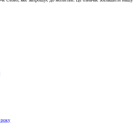
]
 року