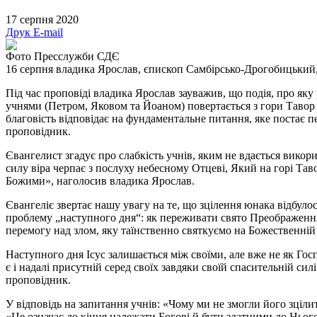
17 серпня 2020
Друк
E-mail
Фото Пресслужби СДЄ
16 серпня владика Ярослав, єпископ Самбірсько-Дрогобицький,
Під час проповіді владика Ярослав зауважив, що подія, про яку
учнями (Петром, Яковом та Йоаном) повертається з гори Тавор 
благовість відповідає на фундаментальне питання, яке постає 
проповідник.
Євангелист згадує про слабкість учнів, яким не вдається викори
силу віра черпає з послуху небесному Отцеві, Який на горі Тав
Божими», наголосив владика Ярослав.
Євангеліє звертає нашу увагу на те, що зцілення юнака відбул
проблему „наступного дня“: як переживати свято Преображення і
перемогу над злом, яку таїнственно святкуємо на Божественній
Наступного дня Ісус залишається між своїми, але вже не як Госп
є і надалі присутній серед своїх завдяки своїй спасительній си
проповідник.
У відповідь на запитання учнів: «Чому ми не змогли його зціли
«Це означає до кінця належати Богові й бути здатними до Ньог