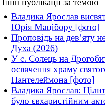
Інші публікації за темою
Владика Ярослав висвя
Юрія Мацібору [фото]
Проповідь на дев’яту н
Духа (2026)
У с. Солець на Дрогоби
освячення храму свято
Пантелеймона [фото]
Владика Ярослав: Ціли
було євхаристійним акт