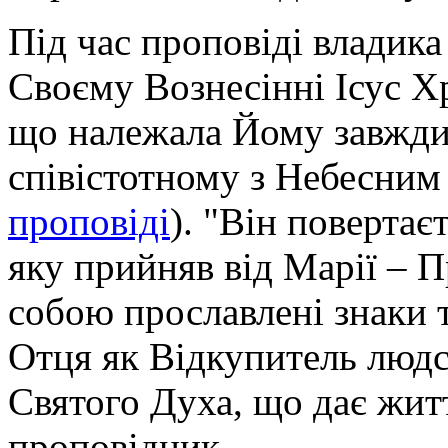
Під час проповіді владика
Своєму Вознесінні Ісус Хр
що належала Йому завжд
співістотному з Небесним
проповіді
). "Він повертає
яку прийняв від Марії – Пр
собою прославлені знаки т
Отця як Відкупитель людс
Святого Духа, що дає житт
проповідник.