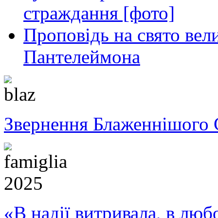
страждання [фото]
Проповідь на свято вел
Пантелеймона
Звернення Блаженнішого 
«В надії витривала, в любо