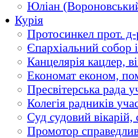
Юліан (Вороновськи
Курія
Протосинкел
прот. д
Єпархіальний собор
Канцелярія
кацлер, в
Економат
економ, по
Пресвітерська рада
у
Колегія радників
учас
Суд
судовий вікарій, с
Промотор справедлив