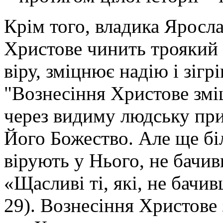
Крім того, владика Яросл
Христове чинить троякий
віру, зміцнює надію і зігр
"Вознесіння Христове змі
через видиму людську при
Його Божество. Але ще біл
вірують у Нього, не бачи
«Щасливі ті, які, не бачив
29). Вознесіння Христове