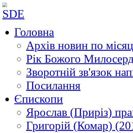
Головна
Архів новин
по місяц
Рік Божого Милосер
Зворотній зв'язок
нап
Посилання
Єпископи
Ярослав (Приріз)
пра
Григорій (Комар)
(20