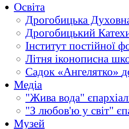
Освіта
Дрогобицька Духовна
Дрогобицький Катехи
Інститут постійної ф
Літня іконописна шк
Садок «Ангелятко»
д
Медіа
"Жива вода"
єпархіал
"З любов'ю у світ"
єп
Музей