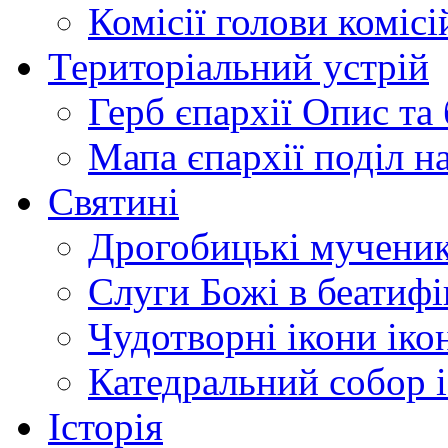
Комісії
голови комісі
Територіальний устрій
Герб єпархії
Опис та 
Мапа єпархії
поділ н
Святині
Дрогобицькі мучени
Слуги Божі
в беатиф
Чудотворні ікони
іко
Катедральний собор
Історія