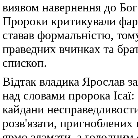
виявом навернення до Бога
Пророки критикували фари
ставав формальністю, том
праведних вчинках та брат
єпископ.
Відтак владика Ярослав з
над словами пророка Ісаї:
кайдани несправедливости
розв'язати, пригноблених 
ярмо зламати, з голодним 