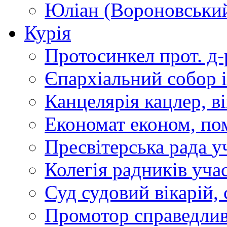
Юліан (Вороновськи
Курія
Протосинкел
прот. д
Єпархіальний собор
Канцелярія
кацлер, в
Економат
економ, по
Пресвітерська рада
у
Колегія радників
учас
Суд
судовий вікарій, с
Промотор справедлив