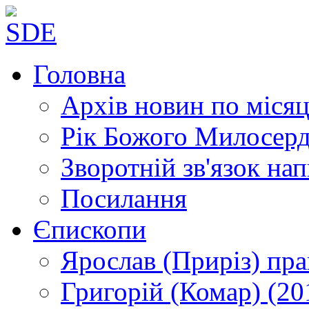
Головна
Архів новин
по місяц
Рік Божого Милосер
Зворотній зв'язок
нап
Посилання
Єпископи
Ярослав (Приріз)
пра
Григорій (Комар)
(20