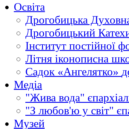
Освіта
Дрогобицька Духовна
Дрогобицький Катехи
Інститут постійної ф
Літня іконописна шк
Садок «Ангелятко»
д
Медіа
"Жива вода"
єпархіал
"З любов'ю у світ"
єп
Музей