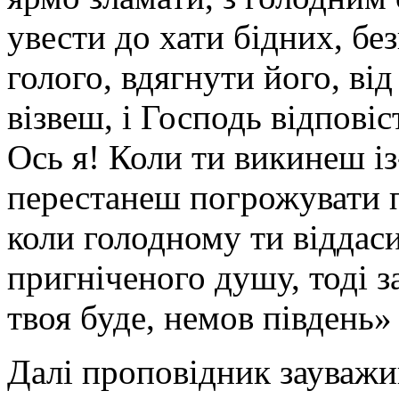
увести до хати бідних, б
голого, вдягнути його, від
візвеш, і Господь відповіст
Ось я! Коли ти викинеш із
перестанеш погрожувати п
коли голодному ти віддаси
пригніченого душу, тоді за
твоя буде, немов південь» (
Далі проповідник зауважи