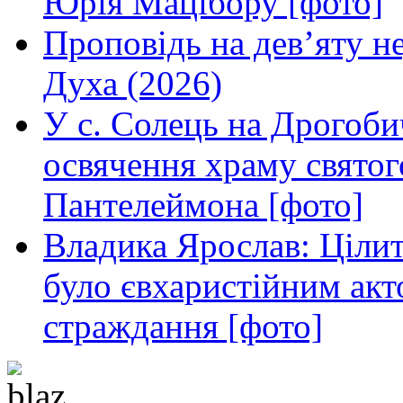
Юрія Мацібору [фото]
Проповідь на дев’яту н
Духа (2026)
У с. Солець на Дрогоби
освячення храму свято
Пантелеймона [фото]
Владика Ярослав: Ціли
було євхаристійним акт
страждання [фото]