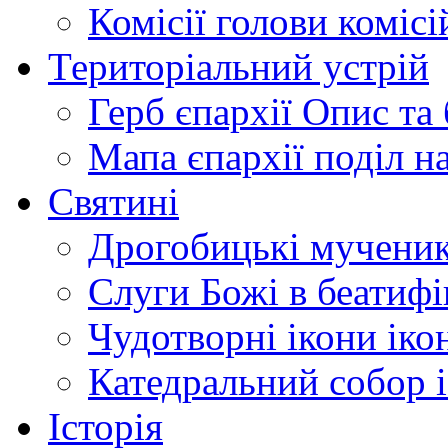
Комісії
голови комісі
Територіальний устрій
Герб єпархії
Опис та 
Мапа єпархії
поділ н
Святині
Дрогобицькі мучени
Слуги Божі
в беатиф
Чудотворні ікони
іко
Катедральний собор
Історія