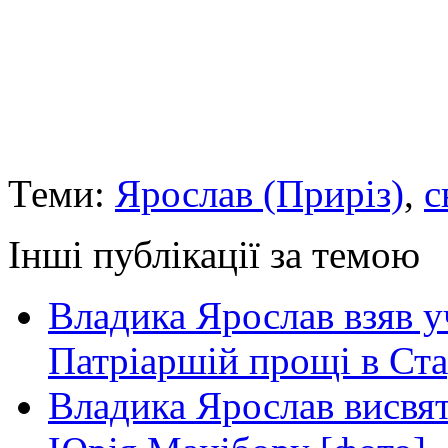
Теми:
Ярослав (Приріз)
,
с
Інші публікації за темою
Владика Ярослав взяв у
Патріаршій прощі в Ста
Владика Ярослав висвя