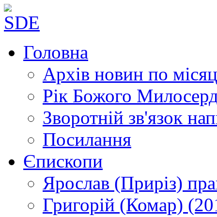
Головна
Архів новин
по місяц
Рік Божого Милосер
Зворотній зв'язок
нап
Посилання
Єпископи
Ярослав (Приріз)
пра
Григорій (Комар)
(20