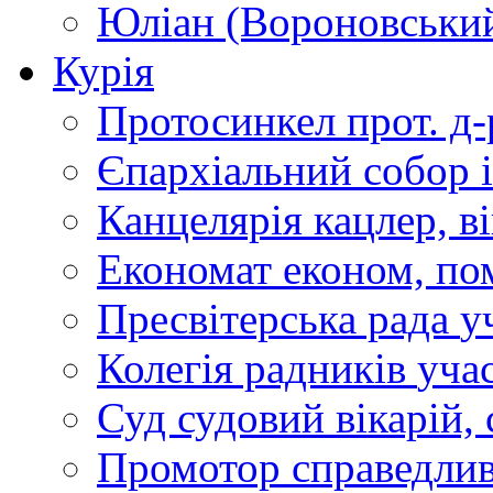
Юліан (Вороновськи
Курія
Протосинкел
прот. д
Єпархіальний собор
Канцелярія
кацлер, в
Економат
економ, по
Пресвітерська рада
у
Колегія радників
учас
Суд
судовий вікарій, с
Промотор справедлив