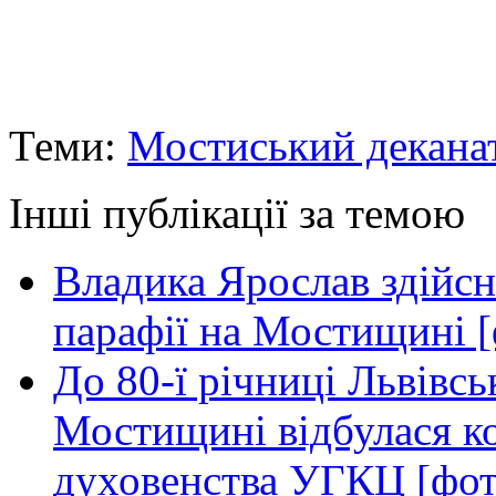
Теми:
Мостиський декана
Інші публікації за темою
Владика Ярослав здійсн
парафії на Мостищині [
До 80-ї річниці Львівс
Мостищині відбулася к
духовенства УГКЦ [фот