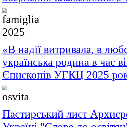
«В надії витривала, в любо
українська родина в час 
Єпископів УГКЦ 2025 ро
Пастирський лист Архиє
Україні "Слово до освітян