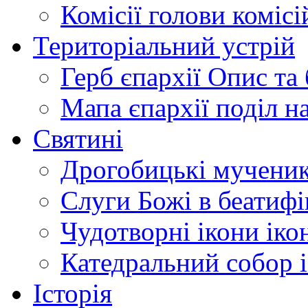
Комісії
голови комісі
Територіальний устрій
Герб єпархії
Опис та 
Мапа єпархії
поділ н
Святині
Дрогобицькі мучени
Слуги Божі
в беатиф
Чудотворні ікони
іко
Катедральний собор
Історія