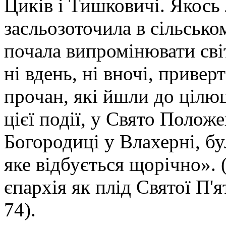
Циків і Тишковичі. Якось
засльозоточила в сільсько
почала випромінювати світ
ні вдень, ні вночі, привер
прочан, які йшли до цілющ
цієї події, у Свято Полож
Богородиці у Влахерні, б
яке відбується щорічно».
єпархія як плід Святої П'
74).