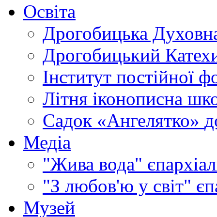
Освіта
Дрогобицька Духовна
Дрогобицький Катехи
Інститут постійної ф
Літня іконописна шк
Садок «Ангелятко»
д
Медіа
"Жива вода"
єпархіал
"З любов'ю у світ"
єп
Музей