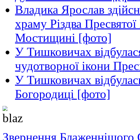
Владика Ярослав здійс
храму Різдва Пресвятої 
Мостищині [фото]
У Тишковичах відбулас
чудотворної ікони Прес
У Тишковичах відбулас
Богородиці [фото]
Звернення Блаженнішого 