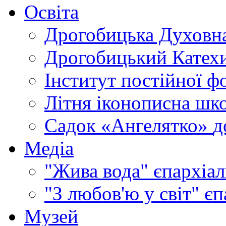
Освіта
Дрогобицька Духовна
Дрогобицький Катехи
Інститут постійної ф
Літня іконописна шк
Садок «Ангелятко»
д
Медіа
"Жива вода"
єпархіал
"З любов'ю у світ"
єп
Музей