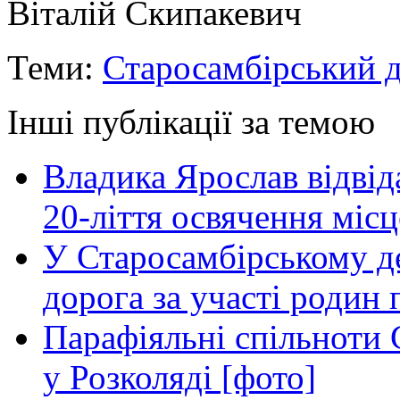
Віталій Скипакевич
Теми:
Старосамбірський д
Інші публікації за темою
Владика Ярослав відвіда
20-ліття освячення міс
У Старосамбірському де
дорога за участі родин 
Парафіяльні спільноти
у Розколяді [фото]