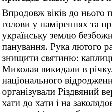
Впродовж віків до нього 
голови у наміреннях та п
українську землю безбож
панування. Рука лютого р
знищити святиню: каплицю
Миколая викидали в річку
національного відродженн
організували Різдвяний ве
хати до хати і на заколя