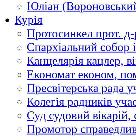
Юліан (Вороновськи
Курія
Протосинкел
прот. д
Єпархіальний собор
Канцелярія
кацлер, в
Економат
економ, по
Пресвітерська рада
у
Колегія радників
учас
Суд
судовий вікарій, с
Промотор справедлив