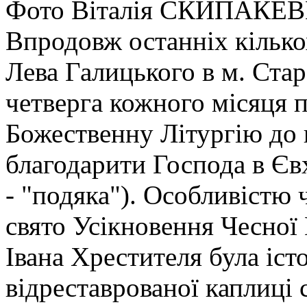
Фото Віталія СКИПАКЕ
Впродовж останніх кілько
Лева Галицького в м. Ста
четверга кожного місяця
Божественну Літургію до 
благодарити Господа в Євх
- "подяка"). Особливістю 
свято Усікновення Чесної
Івана Хрестителя була іст
відреставрованої каплиці 