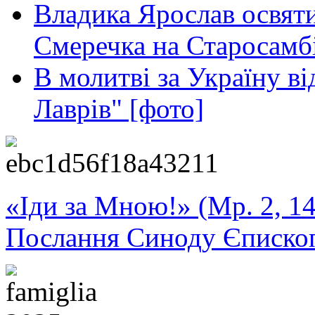
Владика Ярослав освяти
Смеречка на Старосамб
В молитві за Україну в
Лаврів" [фото]
«Іди за Мною!» (Мр. 2, 14
Послання Синоду Єписко