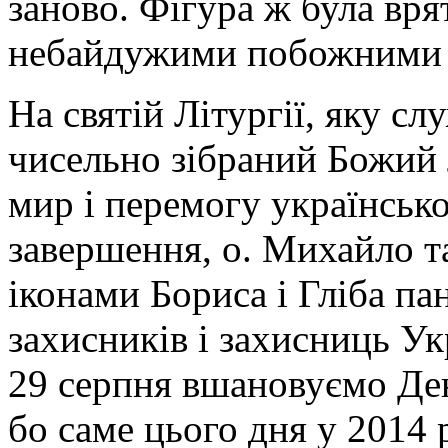
заново. Фігура ж була вря
небайдужими побожними 
На святій Літургії, яку с
чисельно зібраний Божий 
мир і перемогу українськ
завершення, о. Михайло т
іконами Бориса і Гліба па
захисників і захисниць Ук
29 серпня вшановуємо Ден
бо саме цього дня у 2014 р