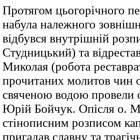
Протягом цьогорічного пе
набула належного зовнішн
відбувся внутрішній розпи
Студницький) та відреста
Миколая (робота реставра
прочитаних молитов чин 
свяченою водою провели 
Юрій Бойчук. Опісля о. М
стінописним розписом кап
пригадав славну та трагіч