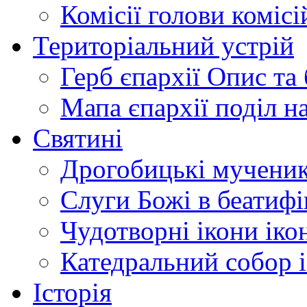
Комісії
голови комісі
Територіальний устрій
Герб єпархії
Опис та 
Мапа єпархії
поділ н
Святині
Дрогобицькі мучени
Слуги Божі
в беатиф
Чудотворні ікони
іко
Катедральний собор
Історія