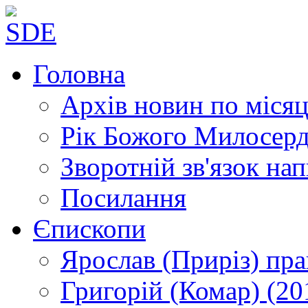
Головна
Архів новин
по місяц
Рік Божого Милосер
Зворотній зв'язок
нап
Посилання
Єпископи
Ярослав (Приріз)
пра
Григорій (Комар)
(20