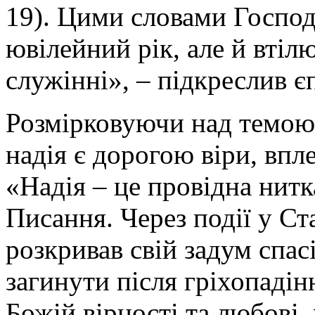
19). Цими словами Господ
ювілейний рік, але й втіл
служінні», – підкреслив є
Розмірковуючи над темою 
надія є дорогою віри, впл
«Надія – це провідна нит
Писання. Через події у Ст
розкривав свій задум спас
загинути після гріхопадінн
Божій вірності та любові,