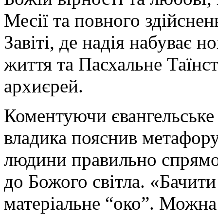
Месії та повного здійсне
Завіті, де надія набуває н
життя та Пасхальне Таїнст
архиєрей.
Коментуючи євангельське 
владика пояснив метафору
людини правильно спрямов
до Божого світла. «Бачити
матеріальне “око”. Можна