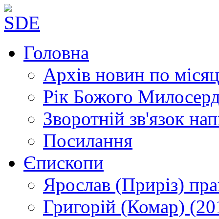
Головна
Архів новин
по місяц
Рік Божого Милосер
Зворотній зв'язок
нап
Посилання
Єпископи
Ярослав (Приріз)
пра
Григорій (Комар)
(20