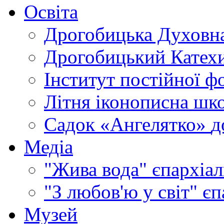
Освіта
Дрогобицька Духовна
Дрогобицький Катехи
Інститут постійної ф
Літня іконописна шк
Садок «Ангелятко»
д
Медіа
"Жива вода"
єпархіал
"З любов'ю у світ"
єп
Музей