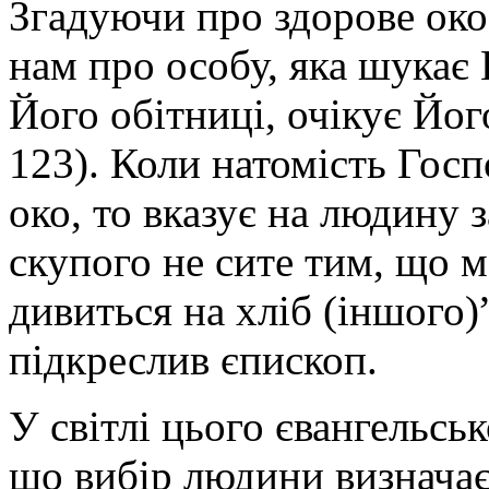
Згадуючи про здорове ок
нам про особу, яка шукає 
Його обітниці, очікує Йог
123). Коли натомість Госп
око, то вказує на людину 
скупого не сите тим, що 
дивиться на хліб (іншого)”
підкреслив єпископ.
У світлі цього євангельсь
що вибір людини визначає