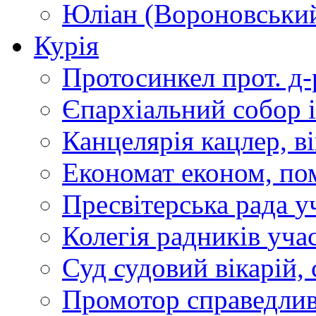
Юліан (Вороновськи
Курія
Протосинкел
прот. д
Єпархіальний собор
Канцелярія
кацлер, в
Економат
економ, по
Пресвітерська рада
у
Колегія радників
учас
Суд
судовий вікарій, с
Промотор справедлив