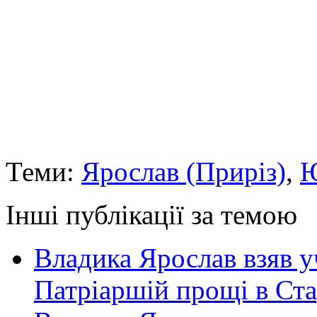
Теми:
Ярослав (Приріз)
,
Ю
Інші публікації за темою
Владика Ярослав взяв у
Патріаршій прощі в Ста