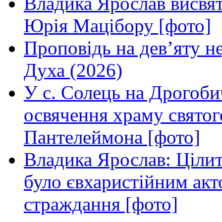
Владика Ярослав висвя
Юрія Мацібору [фото]
Проповідь на дев’яту н
Духа (2026)
У с. Солець на Дрогоби
освячення храму свято
Пантелеймона [фото]
Владика Ярослав: Ціли
було євхаристійним акт
страждання [фото]