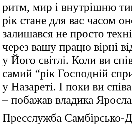
ритм, мир і внутрішню т
рік стане для вас часом о
залишався не просто техн
через вашу працю вірні від
у Його світлі. Коли ви сп
самий “рік Господній спр
у Назареті. І поки ви спів
– побажав владика Яросла
Пресслужба Самбірсько-Д