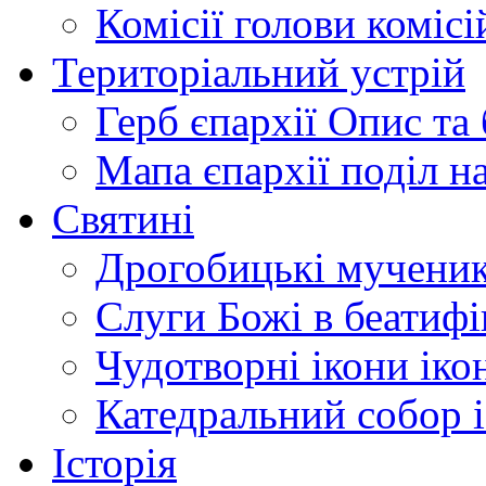
Комісії
голови комісі
Територіальний устрій
Герб єпархії
Опис та 
Мапа єпархії
поділ н
Святині
Дрогобицькі мучени
Слуги Божі
в беатиф
Чудотворні ікони
іко
Катедральний собор
Історія