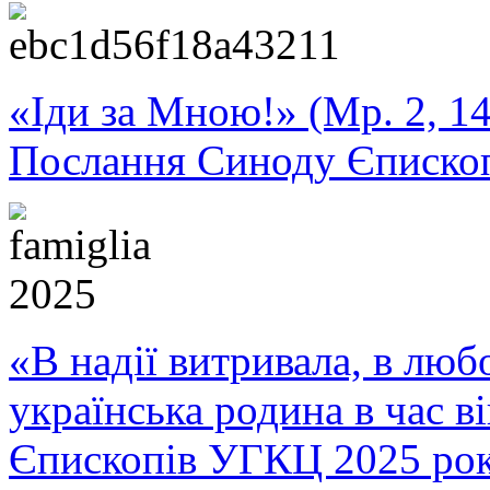
«Іди за Мною!» (Мр. 2, 14
Послання Синоду Єписко
«В надії витривала, в любо
українська родина в час 
Єпископів УГКЦ 2025 ро