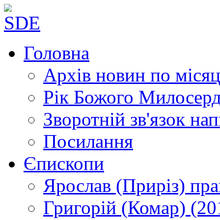
Головна
Архів новин
по місяц
Рік Божого Милосер
Зворотній зв'язок
нап
Посилання
Єпископи
Ярослав (Приріз)
пра
Григорій (Комар)
(20