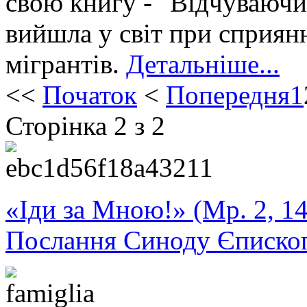
свою книгу - "Відчуваючи 
вийшла у світ при сприян
мігрантів.
Детальніше...
<<
Початок
<
Попередня
1
Сторінка 2 з 2
«Іди за Мною!» (Мр. 2, 14
Послання Синоду Єписко