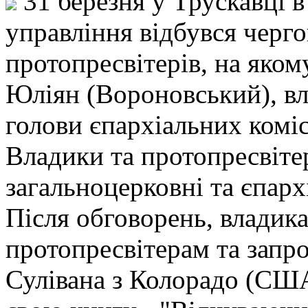
31 березня у Трускавці 
управління відбувся черг
протопресвітерів, на яком
Юліян (Вороновський), вл
голови єпархіальних коміс
Владики та протопресвіте
загальноцерковні та єпарх
Після обговорень, владик
протопресвітерам та запр
Сулівана з Колорадо (США