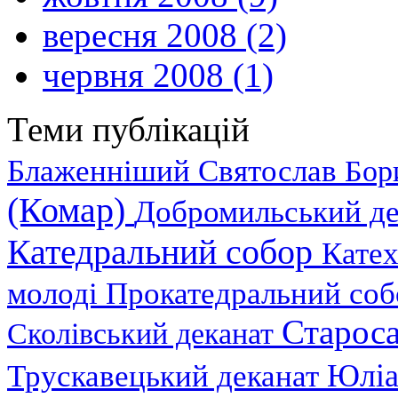
вересня 2008 (2)
червня 2008 (1)
Теми публікацій
Блаженніший Святослав
Бор
(Комар)
Добромильський д
Катедральний собор
Катех
молоді
Прокатедральний со
Староса
Сколівський деканат
Юліа
Трускавецький деканат