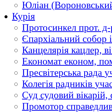
Юліан (Вороновськи
Курія
Протосинкел
прот. д
Єпархіальний собор
Канцелярія
кацлер, в
Економат
економ, по
Пресвітерська рада
у
Колегія радників
учас
Суд
судовий вікарій, с
Промотор справедлив