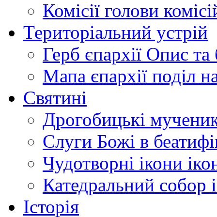
Комісії
голови комісі
Територіальний устрій
Герб єпархії
Опис та 
Мапа єпархії
поділ н
Святині
Дрогобицькі мучени
Слуги Божі
в беатиф
Чудотворні ікони
іко
Катедральний собор
Історія