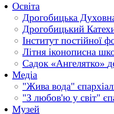
Освіта
Дрогобицька Духовна
Дрогобицький Катехи
Інститут постійної ф
Літня іконописна шк
Садок «Ангелятко»
д
Медіа
"Жива вода"
єпархіал
"З любов'ю у світ"
єп
Музей