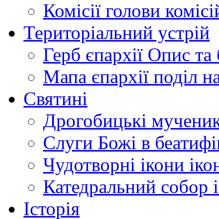
Комісії
голови комісі
Територіальний устрій
Герб єпархії
Опис та 
Мапа єпархії
поділ н
Святині
Дрогобицькі мучени
Слуги Божі
в беатиф
Чудотворні ікони
іко
Катедральний собор
Історія