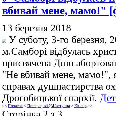
вбивай мене, мамо!" [
13 березня 2018
У суботу, 3-го березня, 
м.Самборі відбулась хрис
присвячена Дню абортова
"Не вбивай мене, мамо!", 
справах душпастирства ох
Дрогобицької єпархії.
Дет
<<
Початок
<
Попередня
1
2
3
Наступна
>
Кінець
>>
Сторінка 2 з 3