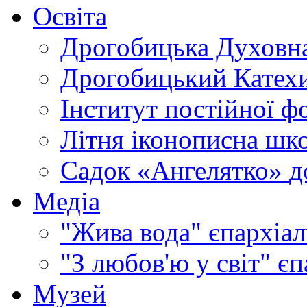
Освіта
Дрогобицька Духовна
Дрогобицький Катехи
Інститут постійної ф
Літня іконописна шк
Садок «Ангелятко»
д
Медіа
"Жива вода"
єпархіал
"З любов'ю у світ"
єп
Музей