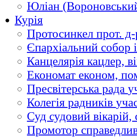
Юліан (Вороновськи
Курія
Протосинкел
прот. д
Єпархіальний собор
Канцелярія
кацлер, в
Економат
економ, по
Пресвітерська рада
у
Колегія радників
учас
Суд
судовий вікарій, с
Промотор справедлив