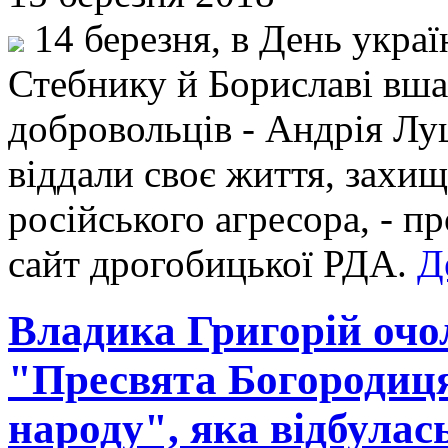
14 березня, в День украї
Стебнику й Бориславі вшан
добровольців - Андрія Лу
віддали своє життя, захи
російського агресора, - п
сайт дрогобицької РДА.
Д
Владика Григорій очо
"Пресвята Богородиця
народу", яка відбула