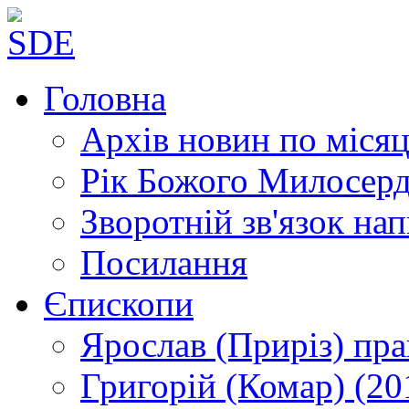
Головна
Архів новин
по місяц
Рік Божого Милосер
Зворотній зв'язок
нап
Посилання
Єпископи
Ярослав (Приріз)
пра
Григорій (Комар)
(20