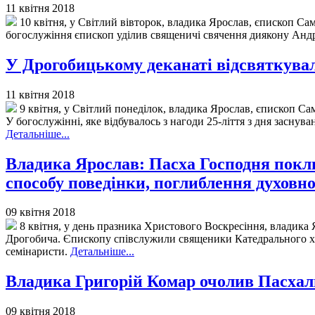
11 квітня 2018
10 квітня, у Світлий вівторок, владика Ярослав, єпископ Са
богослужіння єпископ уділив священичі свячення диякону Анд
У Дрогобицькому деканаті відсвяткувал
11 квітня 2018
9 квітня, у Світлий понеділок, владика Ярослав, єпископ Са
У богослужінні, яке відбувалось з нагоди 25-ліття з дня заснув
Детальніше...
Владика Ярослав: Пасха Господня покли
способу поведінки, поглиблення духовно
09 квітня 2018
8 квітня, у день празника Христового Воскресіння, владика
Дрогобича. Єпископу співслужили священики Катедрального хр
семінаристи.
Детальніше...
Владика Григорій Комар очолив Пасхал
09 квітня 2018