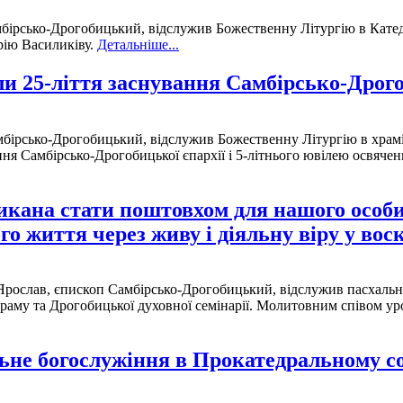
мбірсько-Дрогобицький, відслужив Божественну Літургію в Катедр
рію Василиківу.
Детальніше...
и 25-ліття заснування Самбірсько-Дрогоб
мбірсько-Дрогобицький, відслужив Божественну Літургію в храмі
ання Самбірсько-Дрогобицької єпархії і 5-літнього ювілею освяче
кана стати поштовхом для нашого особис
го життя через живу і діяльну віру у вос
 Ярослав, єпископ Самбірсько-Дрогобицький, відслужив пасхальні
аму та Дрогобицької духовної семінарії. Молитовним співом ур
ьне богослужіння в Прокатедральному со