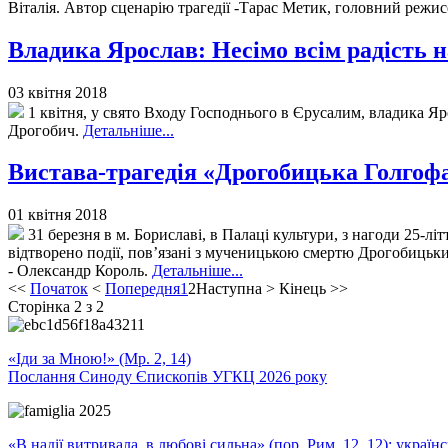
Віталія. Автор сценарію трагедії -Тарас Метик, головний режи
Владика Ярослав: Несімо всім радість 
03 квітня 2018
1 квітня, у свято Входу Господнього в Єрусалим, владика Яр
Дрогобич.
Детальніше...
Вистава-трагедія «Дрогобицька Голгофа»
01 квітня 2018
31 березня в м. Бориславі, в Палаці культури, з нагоди 25-лі
відтворено події, пов’язані з мученицькою смертю Дрогобицьк
- Олександр Король.
Детальніше...
<<
Початок
<
Попередня
1
2
Наступна
>
Кінець
>>
Сторінка 2 з 2
«Іди за Мною!» (Мр. 2, 14)
Послання Синоду Єпископів УГКЦ 2026 року
«В надії витривала, в любові сильна» (пор. Рим. 12, 12): укра