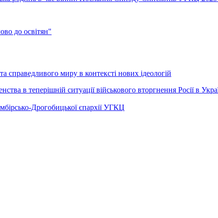
во до освітян"
а справедливого миру в контексті нових ідеологій
ства в теперішній ситуації військового вторгнення Росії в Укра
Самбірсько-Дрогобицької єпархії УГКЦ