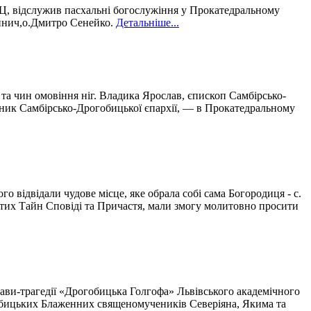
КЦ, відслужив пасхальні богослужіння у Прокатедральному
инич,о.Дмитро Сенейко.
Детальніше...
 та чин омовіння ніг. Владика Ярослав, єпископ Самбірсько-
чник Самбірсько-Дрогобицької єпархії, — в Прокатедральному
 відвідали чудове місце, яке обрала собі сама Богородиця - с.
ятих Тайн Сповіді та Причастя, мали змогу молитовно просити
тави-трагедії «Дрогобицька Голгофа» Львівського академічного
гобицьких Блаженних священомучеників Северіяна, Якима та