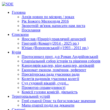
Головна
Архів новин
по місяцях / роках
Рік Божого Милосердя
2016
Зворотній зв'язок
написати нам листа
Посилання
Єпископи
Ярослав (Приріз)
правлячий архиєрей
Григорій (Комар)
(2014 - 2025 рр.)
Юліан (Вороновський)
(1993 - 2011 рр.)
Курія
Протосинкел
прот. д-р Роман Андрійовський
Єпархіальний собор
історія та рішення соборів
Канцелярія
кацлер, віце-канцлер, архіварій
Економат
економ, помічник, референт
Пресвітерська рада
учасники ради
Колегія радників
учасники колегії
Суд
судовий вікарій, судді...
Промотор справедливості
Комісії
голови комісій, діяльність
Територіальний устрій
Герб єпархії
Опис та богословське значення
Мапа єпархії
поділ на деканати
Святині