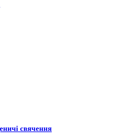
.
щеничі свячення