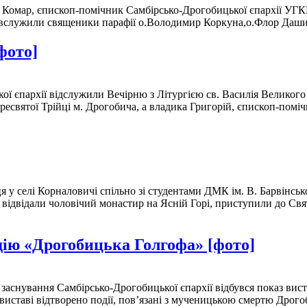
ій Комар, єпископ-помічник Самбірсько-Дрогобицької єпархії УГ
півслужили священики парафії о.Володимир Коркуна,о.Флор Даш
фото]
ої єпархії відслужили Вечірню з Літургією св. Василія Великого
есвятої Трійці м. Дрогобича, а владика Григорій, єпископ-помі
 селі Корналовичі спільно зі студентами ДМК ім. В. Барвінського
 відвідали чоловічий монастир на Ясній Горі, приступили до Св
дію «Дрогобицька Голгофа» [фото]
я заснування Самбірсько-Дрогобицької єпархії відбувся показ вис
виставі відтворено події, пов’язані з мученицькою смертю Дро