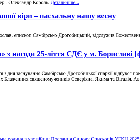
сер - Олександр Король.
Детальніше...
нашої віри – пасхальну нашу весну
ослав, єпископ Самбірсько-Дрогобицький, відслужив Божественну
 з нагоди 25-ліття СДЄ у м. Бориславі [
ття з дня заснування Самбірсько-Дрогобицької єпархії відбувся п
их Блаженних священомучеників Северіяна, Якима та Віталія. Ав
їнська родина в час війни: Послання Синоду Єпископів УГКЦ 2025