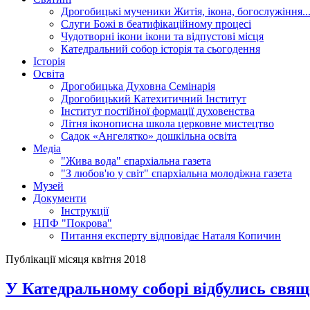
Дрогобицькі мученики
Житія, ікона, богослужіння..
Слуги Божі
в беатифікаційному процесі
Чудотворні ікони
ікони та відпустові місця
Катедральний собор
історія та сьогодення
Історія
Освіта
Дрогобицька Духовна Семінарія
Дрогобицький Катехитичний Інститут
Інститут постійної формації духовенства
Літня іконописна школа
церковне мистецтво
Садок «Ангелятко»
дошкільна освіта
Медіа
"Жива вода"
єпархіальна газета
"З любов'ю у світ"
єпархіальна молодіжна газета
Музей
Документи
Інструкції
НПФ "Покрова"
Питання експерту
відповідає Наталя Копичин
Публікації місяця квітня 2018
У Катедральному соборі відбулись свя