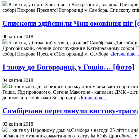
8 квітня, у свято Христового Воксресіння , владика Григор
соборі Покрова Пресвятої Богородиці м.Самбора. Єпископу с
Єпископи здійснили Чин омовіння ніг [
06 квітня 2018
5 квітня, у Страсний четвер, архиєреї Самбірсько-Дрогобицьк
Дрогобицький, очолив богослужіння в Катедральному соборі Пр
соборі Покрова Пресвятої Богородиці м. Самбора.
Детальніше...
І знову до Богородиці, у Гошів… [фото]
04 квітня 2018
Останнього дня березня в погожу днину вихованці сиротинця у
Гошів. Під проводом о. Євгена Макогона - капелана ДМК - діти
допомоги в Гошівської Богородиці.
Детальніше...
Самбірчани переглянули виставу-траге
03 квітня 2018
1 квітня у Народному домі м.Самбора з нагоди 25-ліття з дн
обласного музично-драматичного театру ім.Юрія Дрогобича. У 