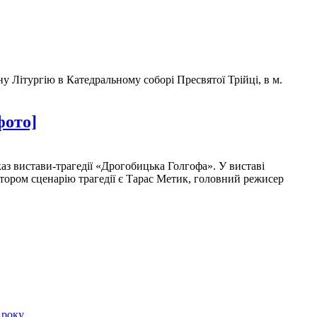
 Літургію в Катедральному соборі Пресвятої Трійці, в м.
фото]
оказ вистави-трагедії «Дрогобицька Голгофа». У виставі
тором сценарію трагедії є Тарас Метик, головний режисер
 року