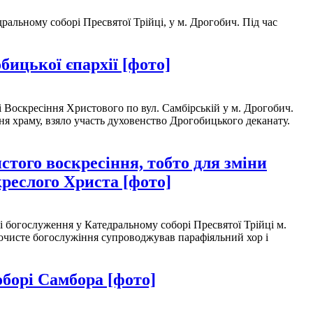
альному соборі Пресвятої Трійці, у м. Дрогобич. Під час
ицької єпархії [фото]
 Воскресіння Христового по вул. Самбірській у м. Дрогобич.
ння храму, взяло участь духовенство Дрогобицького деканату.
того воскресіння, тобто для зміни
креслого Христа [фото]
 богослуження у Катедральному соборі Пресвятої Трійці м.
очисте богослужіння супроводжував парафіяльний хор і
борі Самбора [фото]