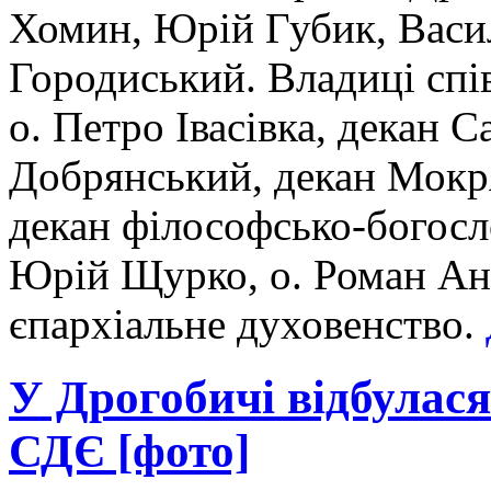
Хомин, Юрій Губик, Васил
Городиський. Владиці спі
о. Петро Івасівка, декан 
Добрянський, декан Мокря
декан філософсько-богосл
Юрій Щурко, о. Роман Ан
єпархіальне духовенство.
У Дрогобичі відбулас
СДЄ [фото]