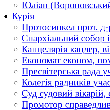
Юліан (Вороновськи
Курія
Протосинкел
прот. д
Єпархіальний собор
Канцелярія
кацлер, в
Економат
економ, по
Пресвітерська рада
у
Колегія радників
учас
Суд
судовий вікарій, с
Промотор справедлив