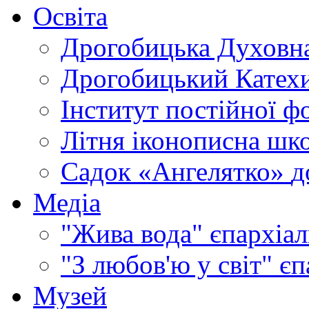
Освіта
Дрогобицька Духовна
Дрогобицький Катехи
Інститут постійної ф
Літня іконописна шк
Садок «Ангелятко»
д
Медіа
"Жива вода"
єпархіал
"З любов'ю у світ"
єп
Музей