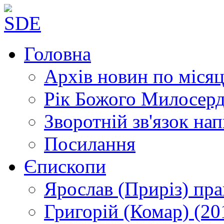
Головна
Архів новин
по місяц
Рік Божого Милосер
Зворотній зв'язок
нап
Посилання
Єпископи
Ярослав (Приріз)
пра
Григорій (Комар)
(20