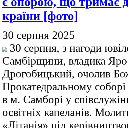
є опорою, що тримає 
країни [фото]
30 серпня 2025
30 серпня, з нагоди ювіл
Самбірщини, владика Ярос
Дрогобицький, очолив Бо
Прокатедральному соборі
в м. Самборі у співслужін
освітніх капеланів. Моли
«Літанія» під керівництв