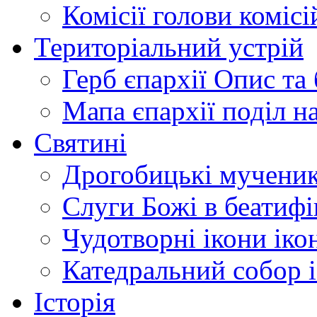
Комісії
голови комісі
Територіальний устрій
Герб єпархії
Опис та 
Мапа єпархії
поділ н
Святині
Дрогобицькі мучени
Слуги Божі
в беатиф
Чудотворні ікони
іко
Катедральний собор
Історія