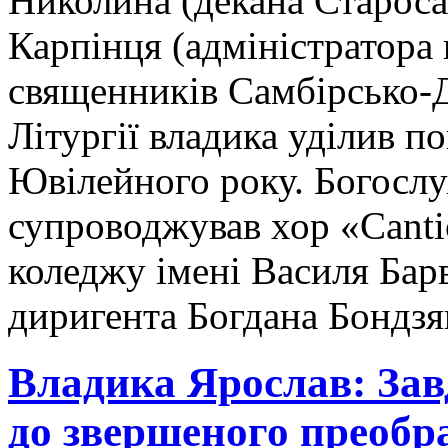
Николина (декана Староса
Карпінця (адміністратора 
священників Самбірсько-Д
Літургії владика уділив п
Ювілейного року. Богосл
супроводжував хор «Cant
коледжу імені Василя Бар
диригента Богдана Бондзя
Владика Ярослав: Зав
до звершеного преобр