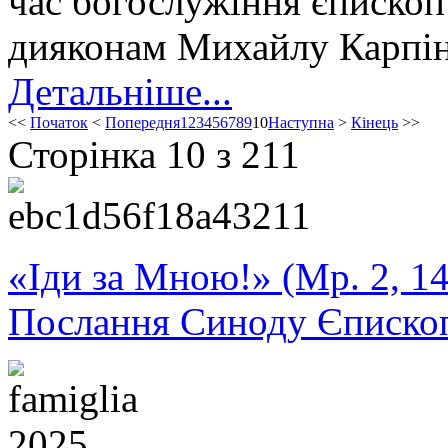
час богослужіння єпископ
дияконам Михайлу Карпін
Детальніше...
<<
Початок
<
Попередня
1
2
3
4
5
6
7
8
9
10
Наступна
>
Кінець
>>
Сторінка 10 з 211
«Іди за Мною!» (Мр. 2, 14
Послання Синоду Єписко