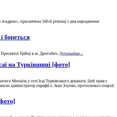
ш Андрею», присвячена 160-й річниці з дня народження
і бореться
Пресвятої Трійці в м. Дрогобич.
Детальніше...
саї на Турківщині [фото]
ига Михаїла у селі Ісаї Турківського деканату. Цей храм є
или адміністратор парафії о. Іван Злупко, протосинкел єпархії
фото]