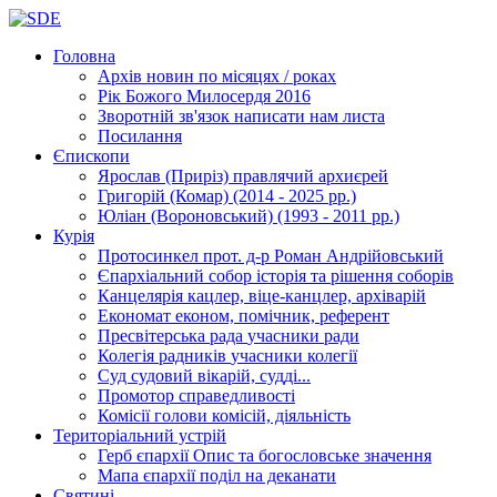
Головна
Архів новин
по місяцях / роках
Рік Божого Милосердя
2016
Зворотній зв'язок
написати нам листа
Посилання
Єпископи
Ярослав (Приріз)
правлячий архиєрей
Григорій (Комар)
(2014 - 2025 рр.)
Юліан (Вороновський)
(1993 - 2011 рр.)
Курія
Протосинкел
прот. д-р Роман Андрійовський
Єпархіальний собор
історія та рішення соборів
Канцелярія
кацлер, віце-канцлер, архіварій
Економат
економ, помічник, референт
Пресвітерська рада
учасники ради
Колегія радників
учасники колегії
Суд
судовий вікарій, судді...
Промотор справедливості
Комісії
голови комісій, діяльність
Територіальний устрій
Герб єпархії
Опис та богословське значення
Мапа єпархії
поділ на деканати
Святині