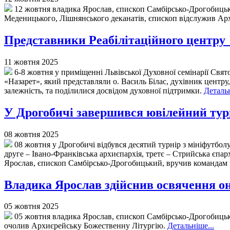
12 жовтня владика Ярослав, єпископ Самбірсько-Дрогобицький
Меденицького, Лішнянського деканатів, єпископ відслужив Ар
Представники Реабілітаційного центру
11 жовтня 2025
6-8 жовтня у приміщенні Львівської Духовної семінарії Свят
«Назарет», який представляли о. Василь Білас, духівник центр
залежність, та поділилися досвідом духовної підтримки.
Детальн
У Дрогобичі завершився ювілейний тур
08 жовтня 2025
08 жовтня у Дрогобичі відбувся десятий турнір з мініфутбол
друге – Івано-Франківська архиєпархія, третє – Стрийська єпарх
Ярослав, єпископ Самбірсько-Дрогобицький, вручив командам к
Владика Ярослав здійснив освячення он
05 жовтня 2025
05 жовтня владика Ярослав, єпископ Самбірсько-Дрогобицьк
очолив Архиєрейську Божественну Літургію.
Детальніше...