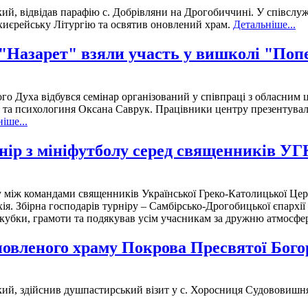
, відвідав парафію с. Добрівляни на Дрогобиччині. У співслужін
хиєрейську Літургію та освятив оновлений храм.
Детальніше...
 "Назарет" взяли участь у вишколі "По
ого Духа відбувся семінар організований у співпраці з обласним
у, та психологиня Оксана Саврук. Працівники центру презентува
іше...
нір з мініфутболу серед священників УГ
у між командами священників Української Греко-Католицької Цер
ія. Збірна господарів турніру – Самбірсько-Дрогобицької єпархії
убки, грамоти та подякував усім учасникам за дружню атмосферу
овленого храму Покрова Пресвятої Богор
ий, здійснив душпастирський візит у с. Хоросниця Судововишнян