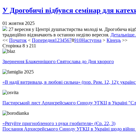
У Дрогобичі відбувся семінар для катех
01 жовтня 2025
27 вересня у Центрі душпастирства молоді м. Дрогобича від
традиційно відзначають в останню неділю вересня.
Детальніше..
<<
Початок
<
Попередня
1
2
3
4
5
6
7
8
9
10
Наступна
>
Кінець
>>
Сторінка 8 з 211
Звернення Блаженнішого Святослава до Дня хворого
«В надії витривала, в любові сильна» (пор. Рим. 12, 12): укра
Пастирський лист Архиєрейського Синоду УГКЦ в Україні "Сло
«Рятуйте пригнобленого з руки гнобителя» (Єр. 22, 3)
Послання Архиєрейського Синоду УГКЦ в Україні щодо війни т