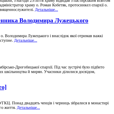
цький, з нагоди 25-ліття храму відвідав з пастирським візитом
дміністратор храму о. Роман Кобетяк, протосинкел єпархії о.
 священнослужителі.
Детальніше...
щенника Володимира Лужецького
ю о. Володимира Лужецького і внаслідок якої отримав важкі
аступне.
Детальніше...
бірсько-Дрогобицької єпархії. Під час зустрічі було підбито
авах шкільництва й мирян. Учасники ділилися досвідом,
то]
ї УГКЦ. Понад двадцять ченців і черниць зібралися в монастирі
го життя.
Детальніше...