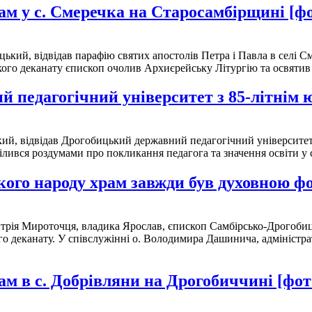
м у с. Смеречка на Старосамбірщині [ф
кий, відвідав парафію святих апостолів Петра і Павла в селі С
ького деканату єпископ очолив Архиєрейську Літургію та освяти
 педагогічний університет з 85-літнім 
й, відвідав Дрогобицький державний педагогічний університет і
ілився роздумами про покликання педагога та значення освіти у 
ого народу храм завжди був духовною фо
трія Мироточця, владика Ярослав, єпископ Самбірсько-Дрогобиц
 деканату. У співслужінні о. Володимира Дашинича, адміністрат
м в с. Добрівляни на Дрогобиччині [фот