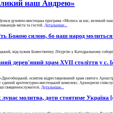
великий наш Андрею»
булася духовно-мистецька програма «Молись за нас, великий на
шканців міста та гостей.
Детальніше...
їть Божою силою, бо наш народ молиться 
ький, відслужив Божественну Літургію у Катедральному соборі 
ий дерев'яний храм XVII століття у с. І
-Дрогобицький, освятив відреставрований храм святого Архистрат
є єдиний архітектурно-мистецький комплекс. Архиєреєві співслуж
інші священнослужителі.
Детальніше...
лунає молитва, доти стоятиме Україна [