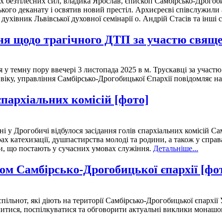
х безтілесних сил, владика Ярослав, єпископ Самбірсько-Дрогоби
ого деканату і освятив новий престіл. Архиєреєві співслужили а
ухівник Львівської духовної семінарії о. Андрій Стасів та інші
ння щодо трагічного ДТП за участю свя
 у темну пору ввечері 3 листопада 2025 в м. Трускавці за участ
 віку, управління Самбірсько-Дрогобицької Єпархії повідомляє н
єпархіальних комісій [фото]
і у Дрогобичі відбулося засідання голів єпархіальних комісій Сам
рах катехизації, душпастирства молоді та родини, а також у спр
, що постають у сучасних умовах служіння.
Детальніше...
ом Самбірсько-Дрогобицької єпархії [фо
спільнот, які діють на території Самбірсько-Дрогобицької єпархі
олитися, поспілкуватися та обговорити актуальні виклики монашо