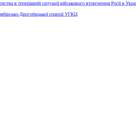
ства в теперішній ситуації військового вторгнення Росії в Укра
Самбірсько-Дрогобицької єпархії УГКЦ