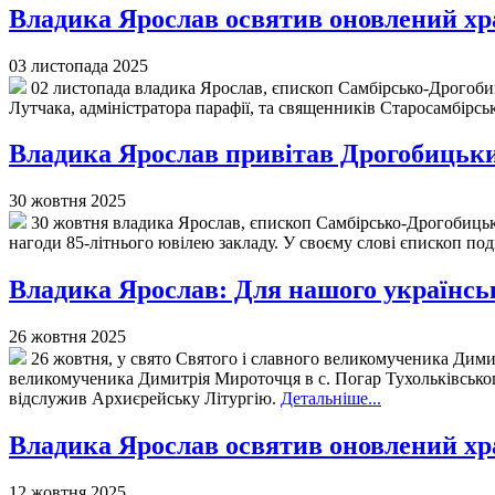
Владика Ярослав освятив оновлений хра
03 листопада 2025
02 листопада владика Ярослав, єпископ Самбірсько-Дрогобиць
Лутчака, адміністратора парафії, та священників Старосамбірс
Владика Ярослав привітав Дрогобицький
30 жовтня 2025
30 жовтня владика Ярослав, єпископ Самбірсько-Дрогобицьки
нагоди 85-літнього ювілею закладу. У своєму слові єпископ под
Владика Ярослав: Для нашого українськ
26 жовтня 2025
26 жовтня, у свято Святого і славного великомученика Дими
великомученика Димитрія Мироточця в с. Погар Тухольківського
відслужив Архиєрейську Літургію.
Детальніше...
Владика Ярослав освятив оновлений хра
12 жовтня 2025