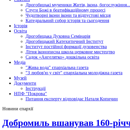
Дрогобицькі мученики
Житія, ікона, богослужіння..
Слуги Божі
в беатифікаційному процесі
Чудотворні ікони
ікони та відпустові місця
Катедральний собор
історія та сьогодення
Історія
Освіта
Дрогобицька Духовна Семінарія
Дрогобицький Катехитичний Інститут
Інститут постійної формації духовенства
Літня іконописна школа
церковне мистецтво
Садок «Ангелятко»
дошкільна освіта
Медіа
"Жива вода"
єпархіальна газета
"З любов'ю у світ"
єпархіальна молодіжна газета
Музей
Документи
Інструкції
НПФ "Покрова"
Питання експерту
відповідає Наталя Копичин
Новини єпархії
Добромиль вшанував 160-річ