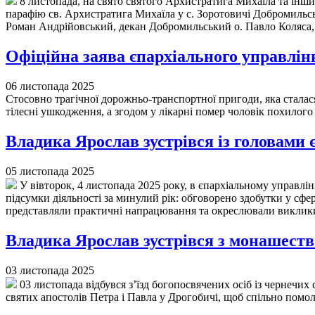
8 листопада, на свято святого Архистратига Михаїла та інши
парафію св. Архистратига Михаїла у с. Зоротовичі Добромильськ
Роман Андрійовський, декан Добромильський о. Павло Коляса, д
Офіційна заява єпархіального управлі
06 листопада 2025
Стосовно трагічної дорожньо-транспортної пригоди, яка сталася
тілесні ушкодження, а згодом у лікарні помер чоловік похилого
Владика Ярослав зустрівся із головами 
05 листопада 2025
У вівторок, 4 листопада 2025 року, в єпархіальному управлінн
підсумки діяльності за минулий рік: обговорено здобутки у сфе
представляли практичні напрацювання та окреслювали виклики
Владика Ярослав зустрівся з монашеств
03 листопада 2025
03 листопада відбувся з’їзд богопосвячених осіб із чернечих 
святих апостолів Петра і Павла у Дрогобичі, щоб спільно пом