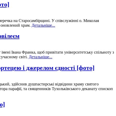
ото]
меречка на Старосамбірщині. У співслужінні о. Миколая
в оновлений храм.
Детальніше...
ювілеєм
мені Івана Франка, щоб привітати університетську спільноту з
сучасному світі.
Детальніше...
ртецею і джерелом єдності [фото]
ький, здійснив душпастирські відвідини храму святого
ора парафії, та священників Тухольківського деканату єпископ
о]