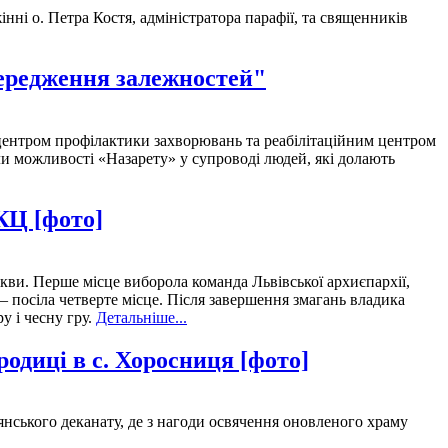
ні о. Петра Костя, адміністратора парафії, та священників
передження залежностей"
 центром профілактики захворювань та реабілітаційним центром
ли можливості «Назарету» у супроводі людей, які долають
КЦ [фото]
кви. Перше місце виборола команда Львівської архиєпархії,
 – посіла четверте місце. Після завершення змагань владика
 і чесну гру.
Детальніше...
одиці в с. Хоросниця [фото]
ського деканату, де з нагоди освячення оновленого храму