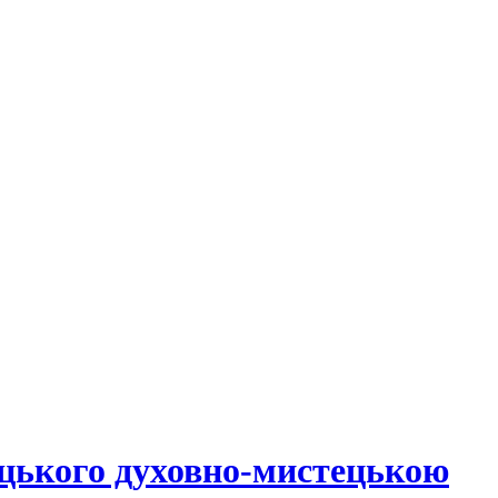
цького духовно-мистецькою