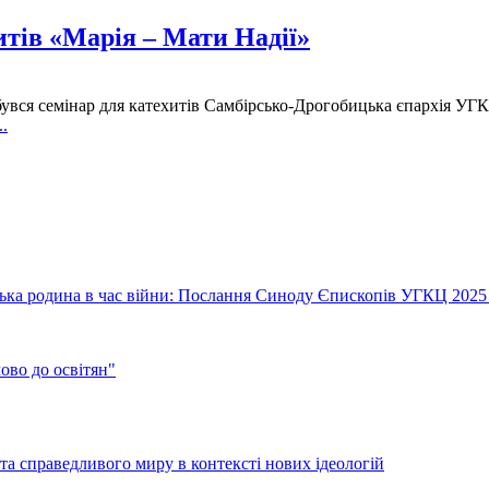
итів «Марія – Мати Надії»
бувся семінар для катехитів Самбірсько-Дрогобицька єпархія УГ
.
їнська родина в час війни: Послання Синоду Єпископів УГКЦ 2025
во до освітян"
а справедливого миру в контексті нових ідеологій