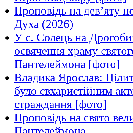
Проповідь на дев’яту н
Духа (2026)
У с. Солець на Дрогоби
освячення храму свято
Пантелеймона [фото]
Владика Ярослав: Ціли
було євхаристійним акт
страждання [фото]
Проповідь на свято вел
Пантелеймона