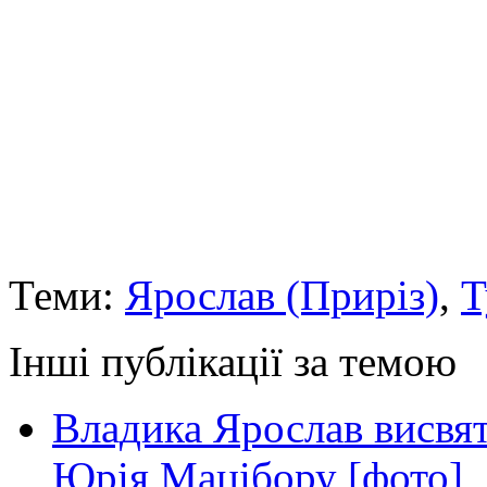
Теми:
Ярослав (Приріз)
,
Т
Інші публікації за темою
Владика Ярослав висвя
Юрія Мацібору [фото]