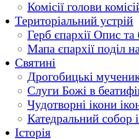
Комісії
голови комісі
Територіальний устрій
Герб єпархії
Опис та 
Мапа єпархії
поділ н
Святині
Дрогобицькі мучени
Слуги Божі
в беатиф
Чудотворні ікони
іко
Катедральний собор
Історія