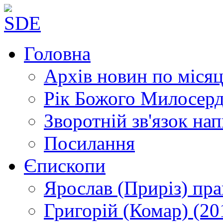
Головна
Архів новин
по місяц
Рік Божого Милосер
Зворотній зв'язок
нап
Посилання
Єпископи
Ярослав (Приріз)
пра
Григорій (Комар)
(20