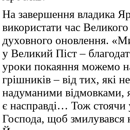
На завершення владика Яр
використати час Великого 
духовного оновлення. «Ми
у Великий Піст – благода
уроки покаяння можемо на
грішників – від тих, які н
надуманими відмовками, я
є насправді… Тож стоячи 
Господа, щоб змилувався 