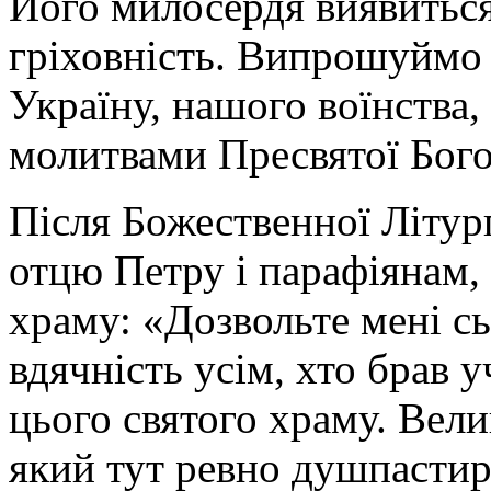
Його милосердя виявитьс
гріховність. Випрошуймо
Україну, нашого воїнства,
молитвами Пресвятої Бого
Після Божественної Літур
отцю Петру і парафіянам,
храму: «Дозвольте мені с
вдячність усім, хто брав у
цього святого храму. Велик
який тут ревно душпасти