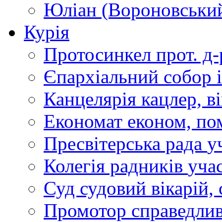
Юліан (Вороновськи
Курія
Протосинкел
прот. д
Єпархіальний собор
Канцелярія
кацлер, в
Економат
економ, по
Пресвітерська рада
у
Колегія радників
учас
Суд
судовий вікарій, с
Промотор справедлив