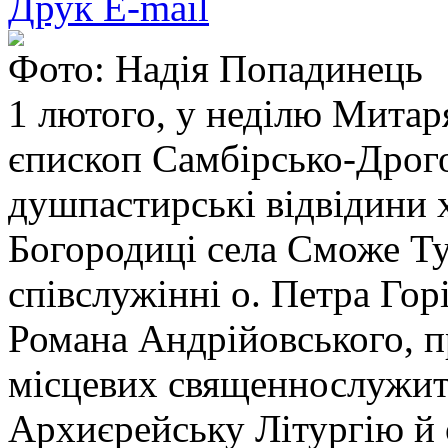
Друк
E-mail
Фото: Надія Попадинець
1 лютого, у неділю Митаря
єпископ Самбірсько-Дрог
душпастирські відвідини
Богородиці села Сможе Ту
співслужінні о. Петра Горі
Романа Андрійовського, пр
місцевих священнослужите
Архиєрейську Літургію й 