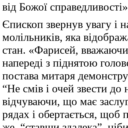
від Божої справедливості»
Єпископ звернув увагу і 
молільників, яка відобра
стан. «Фарисей, вважаючи
напереді з піднятою голов
постава митаря демонстру
“Не смів і очей звести до 
відчуваючи, що має заслу
рядах і обертається, щоб 
же, “ставши здалека”, ніб