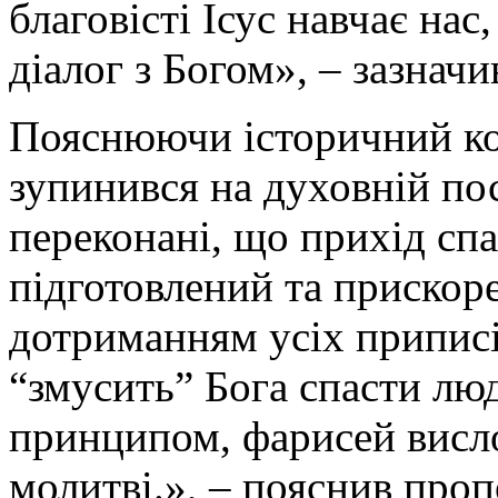
благовісті Ісус навчає нас
діалог з Богом», – зазнач
Пояснюючи історичний ко
зупинився на духовній пос
переконані, що прихід спа
підготовлений та прискор
дотриманням усіх приписі
“змусить” Бога спасти лю
принципом, фарисей висло
молитві.», – пояснив проп