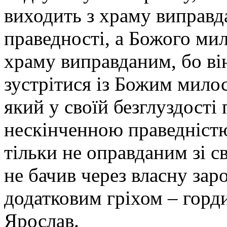
виходить з храму виправд
праведності, а Божого ми
храму виправданим, бо ві
зустрітися із Божим мило
який у своїй безглуздості 
нескінченною праведністю
тільки не оправданим зі св
не бачив через власну заро
додатковим гріхом – горди
Ярослав.