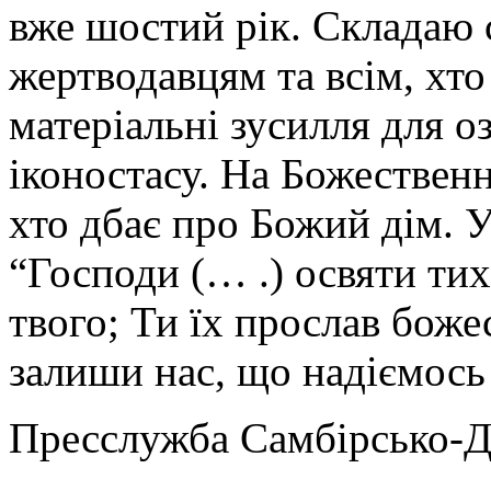
вже шостий рік. Складаю 
жертводавцям та всім, хто
матеріальні зусилля для о
іконостасу. На Божественн
хто дбає про Божий дім. 
“Господи (… .) освяти ти
твого; Ти їх прослав бож
залиши нас, що надіємось 
Пресслужба Самбірсько-Д