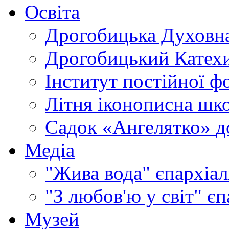
Освіта
Дрогобицька Духовна
Дрогобицький Катехи
Інститут постійної ф
Літня іконописна шк
Садок «Ангелятко»
д
Медіа
"Жива вода"
єпархіал
"З любов'ю у світ"
єп
Музей