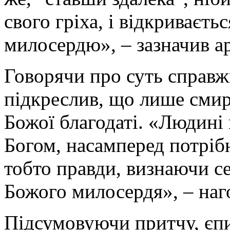
свого гріха, і відкриваєть
милосердю», – зазначив а
Говорячи про суть справж
підкреслив, що лише смир
Божої благодаті. «Людині
Богом, насамперед потріб
тобто правди, визнаючи с
Божого милосердя», – наг
Підсумовуючи притчу, єпи