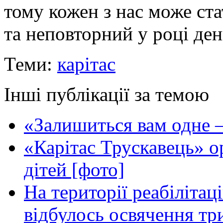
тому кожен з нас може ст
та неповторний у році ден
Теми:
карітас
Інші публікації за темою
«Залишиться вам одне —
«Карітас Трускавець» ор
дітей [фото]
На території реабілітац
відбулось освячення т