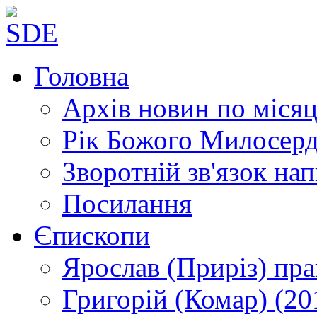
Головна
Архів новин
по місяц
Рік Божого Милосер
Зворотній зв'язок
нап
Посилання
Єпископи
Ярослав (Приріз)
пра
Григорій (Комар)
(20