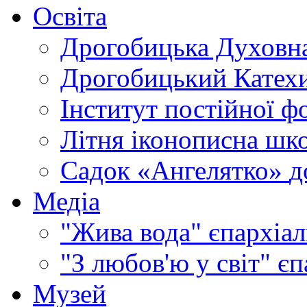
Освіта
Дрогобицька Духовна
Дрогобицький Катехи
Інститут постійної ф
Літня іконописна шк
Садок «Ангелятко»
д
Медіа
"Жива вода"
єпархіал
"З любов'ю у світ"
єп
Музей