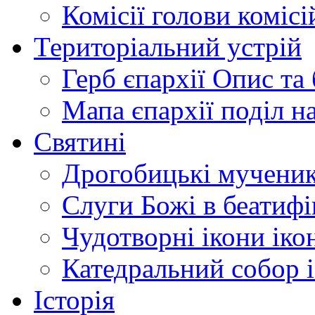
Комісії
голови комісі
Територіальний устрій
Герб єпархії
Опис та 
Мапа єпархії
поділ н
Святині
Дрогобицькі мучени
Слуги Божі
в беатиф
Чудотворні ікони
іко
Катедральний собор
Історія