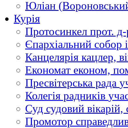
Юліан (Вороновськи
Курія
Протосинкел
прот. д
Єпархіальний собор
Канцелярія
кацлер, в
Економат
економ, по
Пресвітерська рада
у
Колегія радників
учас
Суд
судовий вікарій, с
Промотор справедлив