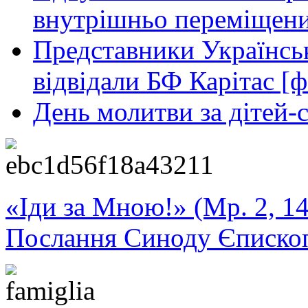
внутрішньо переміщени
Представники Українськ
відвідали БФ Карітас [ф
День молитви за дітей-
«Іди за Мною!» (Мр. 2, 14
Послання Синоду Єписко