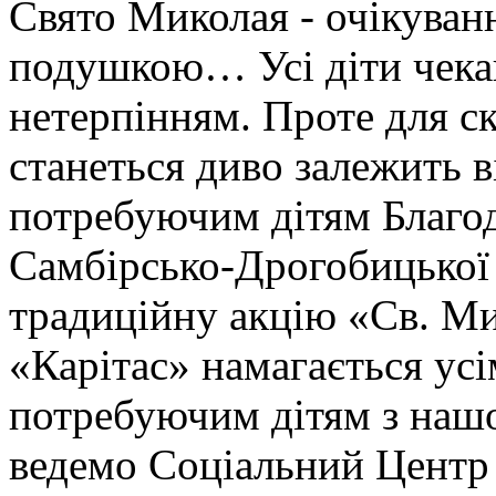
Свято Миколая - очікуванн
подушкою… Усі діти чека
нетерпінням. Проте для ск
станеться диво залежить 
потребуючим дітям Благо
Самбірсько-Дрогобицької
традиційну акцію «Св. М
«Карітас» намагається ус
потребуючим дітям з нашо
ведемо Соціальний Центр 