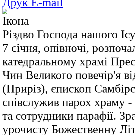
Друк
E-mail
Ікона
Різдво Господа нашого Іс
7 січня, опівночі, розпоч
катедральному храмі Пресв
Чин Великого повечір'я в
(Приріз), єпископ Самбі
співслужив парох храму -
та сотрудники парафії. З
урочисту Божественну Літу