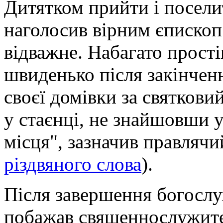
Дитятком прийти і посели
наголосив вірним єпископ.
відважне. Набагато прості
швиденько після закінчен
своєї домівки за святкови
у стаєнці, не знайшовши 
місця", зазначив правлячи
різдвяного слова
).
Після завершення богослу
побажав священнослужите