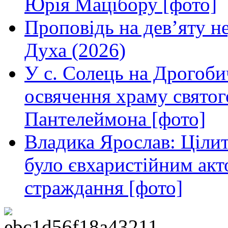
Юрія Мацібору [фото]
Проповідь на дев’яту н
Духа (2026)
У с. Солець на Дрогоби
освячення храму свято
Пантелеймона [фото]
Владика Ярослав: Ціли
було євхаристійним акт
страждання [фото]