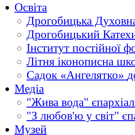
Освіта
Дрогобицька Духовна
Дрогобицький Катехи
Інститут постійної ф
Літня іконописна шк
Садок «Ангелятко»
д
Медіа
"Жива вода"
єпархіал
"З любов'ю у світ"
єп
Музей