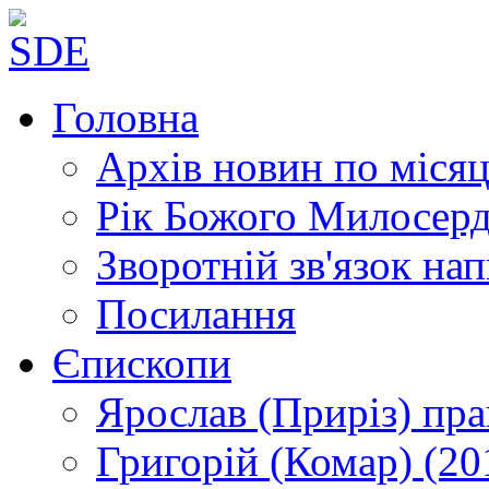
Головна
Архів новин
по місяц
Рік Божого Милосер
Зворотній зв'язок
нап
Посилання
Єпископи
Ярослав (Приріз)
пра
Григорій (Комар)
(20