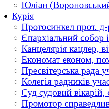
Юліан (Вороновськи
Курія
Протосинкел
прот. д
Єпархіальний собор
Канцелярія
кацлер, в
Економат
економ, по
Пресвітерська рада
у
Колегія радників
учас
Суд
судовий вікарій, с
Промотор справедлив