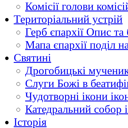
Комісії
голови комісі
Територіальний устрій
Герб єпархії
Опис та 
Мапа єпархії
поділ н
Святині
Дрогобицькі мучени
Слуги Божі
в беатиф
Чудотворні ікони
іко
Катедральний собор
Історія