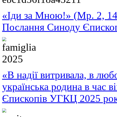
«Іди за Мною!» (Мр. 2, 14
Послання Синоду Єписко
«В надії витривала, в любо
українська родина в час 
Єпископів УГКЦ 2025 ро