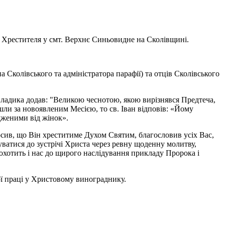
на Хрестителя у смт. Верхнє Синьовидне на Сколівщині.
 Сколівського та адміністратора парафії) та отців Сколівського
 Владика додав: "Великою чеснотою, якою вирізнявся Предтеча,
пішли за новоявленим Месією, то св. Іван відповів: «Йому
дженими від жінок».
осив, що Він хреститиме Духом Святим, благословив усіх Вас,
ватися до зустрічі Христа через ревну щоденну молитву,
аохотить і нас до щирого наслідування прикладу Пророка і
ої праці у Христовому винограднику.