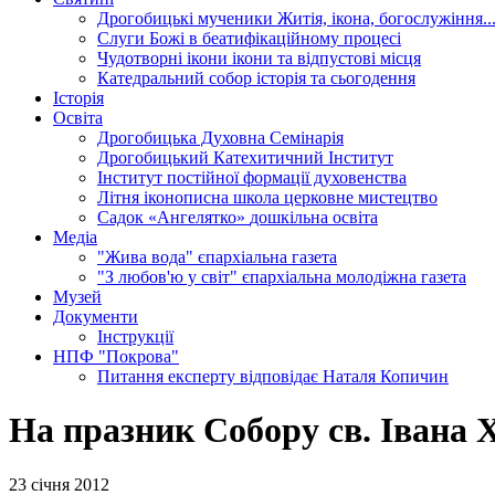
Дрогобицькі мученики
Житія, ікона, богослужіння..
Слуги Божі
в беатифікаційному процесі
Чудотворні ікони
ікони та відпустові місця
Катедральний собор
історія та сьогодення
Історія
Освіта
Дрогобицька Духовна Семінарія
Дрогобицький Катехитичний Інститут
Інститут постійної формації духовенства
Літня іконописна школа
церковне мистецтво
Садок «Ангелятко»
дошкільна освіта
Медіа
"Жива вода"
єпархіальна газета
"З любов'ю у світ"
єпархіальна молодіжна газета
Музей
Документи
Інструкції
НПФ "Покрова"
Питання експерту
відповідає Наталя Копичин
На празник Собору св. Івана 
23 січня 2012