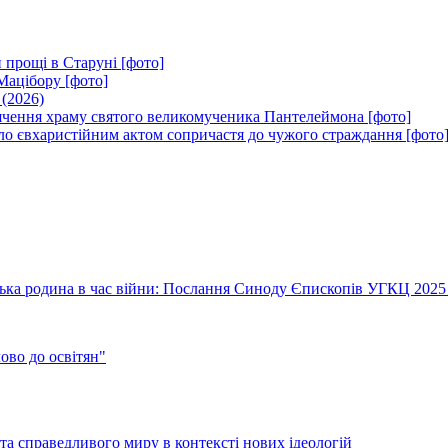
 прощі в Старуні [фото]
Мацібору [фото]
 (2026)
вячення храму святого великомученика Пантелеймона [фото]
ло євхаристійним актом сопричастя до чужого страждання [фото
їнська родина в час війни: Послання Синоду Єпископів УГКЦ 2025
во до освітян"
а справедливого миру в контексті нових ідеологій