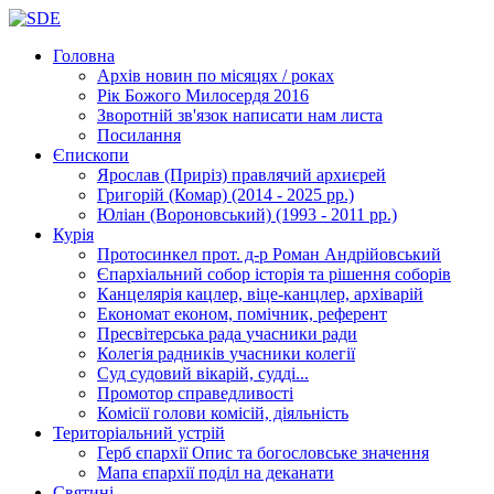
Головна
Архів новин
по місяцях / роках
Рік Божого Милосердя
2016
Зворотній зв'язок
написати нам листа
Посилання
Єпископи
Ярослав (Приріз)
правлячий архиєрей
Григорій (Комар)
(2014 - 2025 рр.)
Юліан (Вороновський)
(1993 - 2011 рр.)
Курія
Протосинкел
прот. д-р Роман Андрійовський
Єпархіальний собор
історія та рішення соборів
Канцелярія
кацлер, віце-канцлер, архіварій
Економат
економ, помічник, референт
Пресвітерська рада
учасники ради
Колегія радників
учасники колегії
Суд
судовий вікарій, судді...
Промотор справедливості
Комісії
голови комісій, діяльність
Територіальний устрій
Герб єпархії
Опис та богословське значення
Мапа єпархії
поділ на деканати
Святині