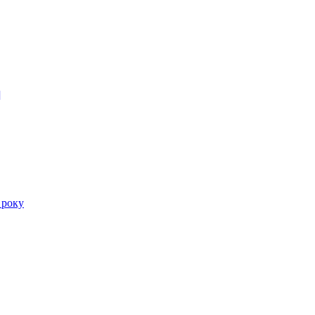
]
 року