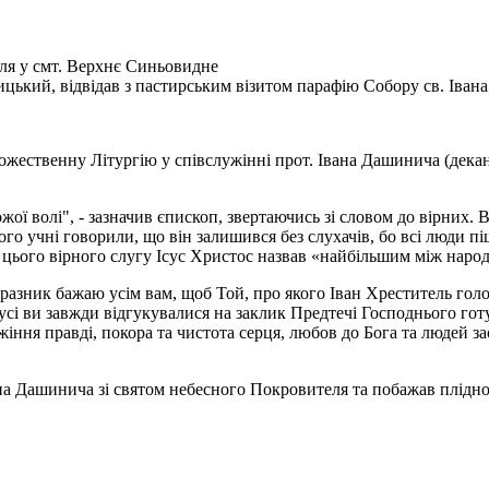
еля у смт. Верхнє Синьовидне
ицький, відвідав з пастирським візитом парафію Собору св. Іва
ожественну Літургію у співслужінні прот. Івана Дашинича (декана
жої волі", - зазначив єпископ, звертаючись зі словом до вірних.
 його учні говорили, що він залишився без слухачів, бо всі люди 
, цього вірного слугу Ісус Христос назвав «найбільшим між наро
празник бажаю усім вам, щоб Той, про якого Іван Хреститель гол
сі ви завжди відгукувалися на заклик Предтечі Господнього готу
іння правді, покора та чистота серця, любов до Бога та людей з
ана Дашинича зі святом небесного Покровителя та побажав плідн