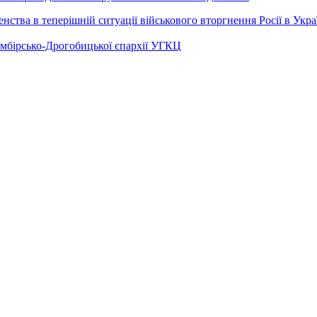
ства в теперішній ситуації військового вторгнення Росії в Укра
Самбірсько-Дрогобицької єпархії УГКЦ