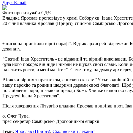
Друк
E-mail
Фото прес-служби СДЄ
Владика Ярослав проповідує у храмі Собору св. Івана Хрестит
20 січня владика Ярослав (Приріз), єпископ Самбірсько-Дрогоб
Єпископа привітали вірні парафії. Відтак архиєрей відслужив Б
деканату.
"Святий Іван Хреститель - це відданий та вірний виконавець Бо
була його покора: він ніде і ніколи не шукав своєї слави. Коли
належить рости, а мені маліти»". Саме тому, на думку архиєрея
Вітаючи вірних з празником, єпископ сказав: "У сьогоднішній 
вашу парохію та родини щедрими дарами своєї благодаті. Щоб у
поглиблення віри, пізнаючи правди Божі. Хай же свідоцтво служ
Предтечі Івана Хрестителя".
Після завершення Літургію владика Ярослав привітав прот. Ів
о. Олег Чупа,
прес-секретар Самбірсько-Дрогобицької єпархії
Теми:
Ярослав (Приріз)
,
Сколівський деканат