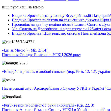
Інші публікації за темою
Владика Ярослав взяв участь у Всеукраїнській Патріаршій
Владика Ярослав висвятив на священника диякона Юрія 
Проповідь на дев’яту неділю після Зіслання Святого Духа
У с. Солець на Дрогобиччині відсвяткували 125-ліття ос
Владика Ярослав: Цілительство святого Пантелеймона бу
«Іди за Мною!» (Мр. 2, 14)
Послання Синоду Єпископів УГКЦ 2026 року
«В надії витривала, в любові сильна» (пор. Рим. 12, 12): укра
Пастирський лист Архиєрейського Синоду УГКЦ в Україні "Сло
«Рятуйте пригнобленого з руки гнобителя» (Єр. 22, 3)
Послання Архиєрейського Синоду УГКЦ в Україні щодо війни т