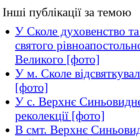
Інші публікації за темою
У Сколе духовенство та 
святого рівноапостоль
Великого [фото]
У м. Сколе відсвяткува
[фото]
У с. Верхнє Синьовидне
реколекції [фото]
В смт. Верхнє Синьовид