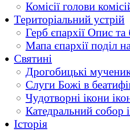
Комісії
голови комісі
Територіальний устрій
Герб єпархії
Опис та 
Мапа єпархії
поділ н
Святині
Дрогобицькі мучени
Слуги Божі
в беатиф
Чудотворні ікони
іко
Катедральний собор
Історія