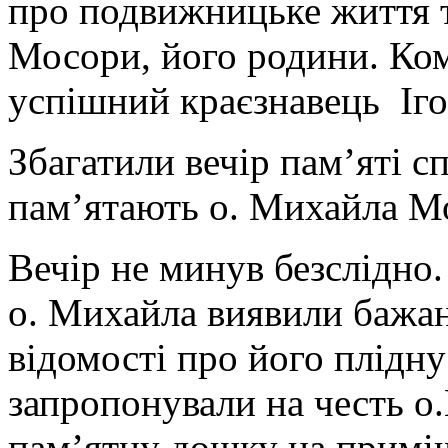
про подвижницьке життя т
Мосори, його родини. Ком
успішний краєзнавець Іго
Збагатили вечір пам’яті с
пам’ятають о. Михайла М
Вечір не минув безслідно.
о. Михайла виявили бажан
відомості про його плідну
запропонували на честь 
пам’ятну дошку на примі