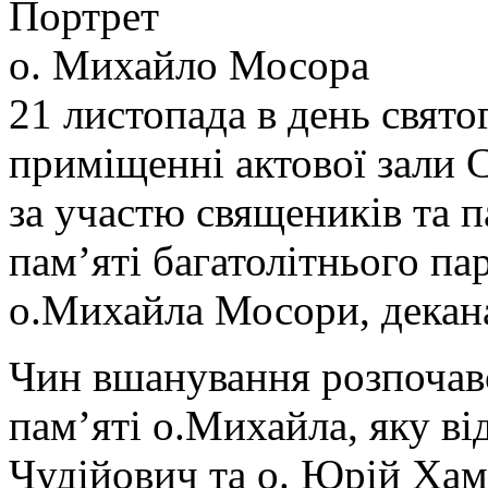
Портрет
о. Михайло Мосора
21 листопада в день свят
приміщенні актової зали С
за участю священиків та 
пам’яті багатолітнього па
о.Михайла Мосори, декана
Чин вшанування розпочав
пам’яті о.Михайла, яку ві
Чудійович та о. Юрій Хам