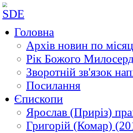
Головна
Архів новин
по місяц
Рік Божого Милосер
Зворотній зв'язок
нап
Посилання
Єпископи
Ярослав (Приріз)
пра
Григорій (Комар)
(20