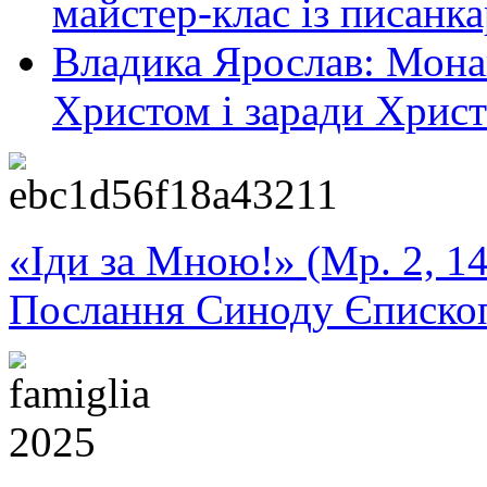
майстер-клас із писанка
Владика Ярослав: Монаш
Христом і заради Христ
«Іди за Мною!» (Мр. 2, 14
Послання Синоду Єписко