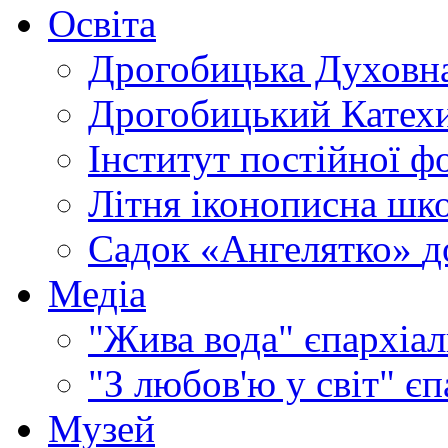
Освіта
Дрогобицька Духовна
Дрогобицький Катехи
Інститут постійної ф
Літня іконописна шк
Садок «Ангелятко»
д
Медіа
"Жива вода"
єпархіал
"З любов'ю у світ"
єп
Музей