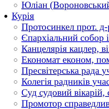
Юліан (Вороновськи
Курія
Протосинкел
прот. д
Єпархіальний собор
Канцелярія
кацлер, в
Економат
економ, по
Пресвітерська рада
у
Колегія радників
учас
Суд
судовий вікарій, с
Промотор справедлив