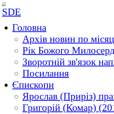
Головна
Архів новин
по місяц
Рік Божого Милосер
Зворотній зв'язок
нап
Посилання
Єпископи
Ярослав (Приріз)
пра
Григорій (Комар)
(20