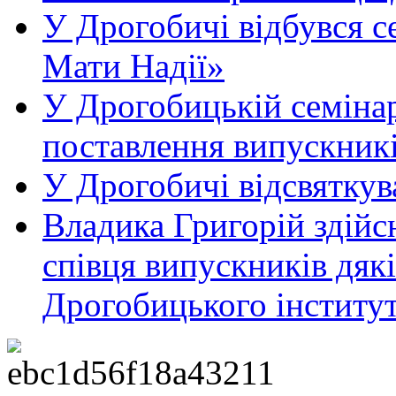
У Дрогобичі відбувся с
Мати Надії»
У Дрогобицькій семінар
поставлення випускникі
У Дрогобичі відсвяткув
Владика Григорій здійс
співця випускників дяк
Дрогобицького інститут