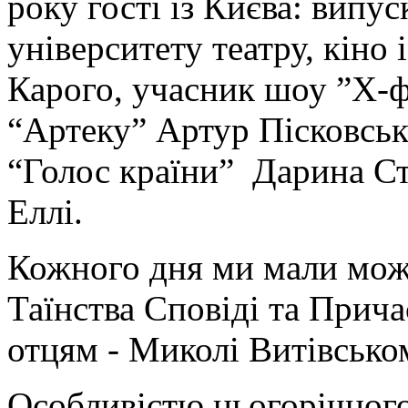
року гості із Києва: випу
університету театру, кіно 
Карого, учасник шоу ”Х-ф
“Артеку” Артур Пісковськ
“Голос країни” Дарина Ст
Еллі.
Кожного дня ми мали мож
Таїнства Сповіді та Прич
отцям - Миколі Витівськом
Особливістю цьогорічного