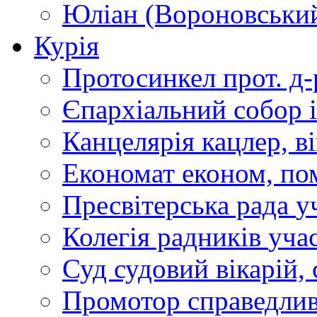
Юліан (Вороновськи
Курія
Протосинкел
прот. д
Єпархіальний собор
Канцелярія
кацлер, в
Економат
економ, по
Пресвітерська рада
у
Колегія радників
учас
Суд
судовий вікарій, с
Промотор справедлив