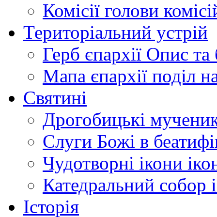
Комісії
голови комісі
Територіальний устрій
Герб єпархії
Опис та 
Мапа єпархії
поділ н
Святині
Дрогобицькі мучени
Слуги Божі
в беатиф
Чудотворні ікони
іко
Катедральний собор
Історія