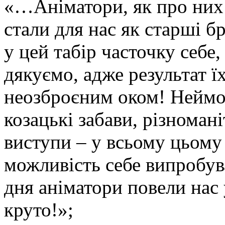
«…Аніматори, як про них 
стали для нас як старші бр
у цей табір часточку себе,
дякуємо, адже результат ї
неозброєним оком! Неймо
козацькі забави, різномані
виступи – у всьому цьому
можливість себе випробув
дня аніматори повели нас 
круто!»;