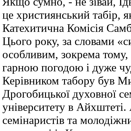
Якщо сумно, - не зівай, Ї
це християнський табір, я
Катехитична Комісія Самб
Цього року, за словами «си
особливим, зокрема тому,
гарною погодою і дуже чу
Керівником табору був М
Дрогобицької духовної сем
університету в Айхштеті. 
семінаристів та молодіжних