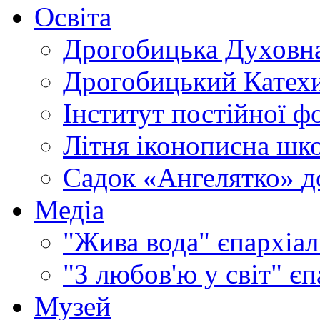
Освіта
Дрогобицька Духовна
Дрогобицький Катехи
Інститут постійної ф
Літня іконописна шк
Садок «Ангелятко»
д
Медіа
"Жива вода"
єпархіал
"З любов'ю у світ"
єп
Музей