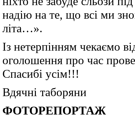
ніхто не забуде сльози під
надію на те, що всі ми зн
літа…».
Із нетерпінням чекаємо ві
оголошення про час прове
Спасибі усім!!!
Вдячні таборяни
ФОТОРЕПОРТАЖ