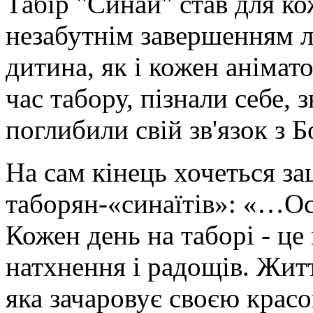
Табір "Синай" став для к
незабутнім завершенням л
дитина, як і кожен анімат
час табору, пізнали себе, 
поглибили свій зв'язок з Б
На сам кінець хочеться за
таборян-«синаїтів»: «…Ось
Кожен день на таборі - це
натхнення і радощів. Жит
яка зачаровує своєю красо