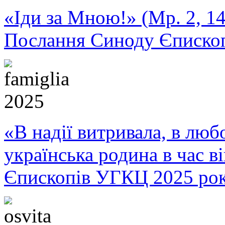
«Іди за Мною!» (Мр. 2, 14
Послання Синоду Єписко
«В надії витривала, в любо
українська родина в час 
Єпископів УГКЦ 2025 ро