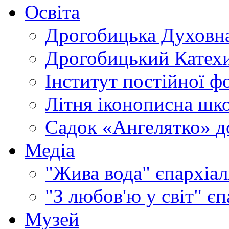
Освіта
Дрогобицька Духовна
Дрогобицький Катехи
Інститут постійної ф
Літня іконописна шк
Садок «Ангелятко»
д
Медіа
"Жива вода"
єпархіал
"З любов'ю у світ"
єп
Музей