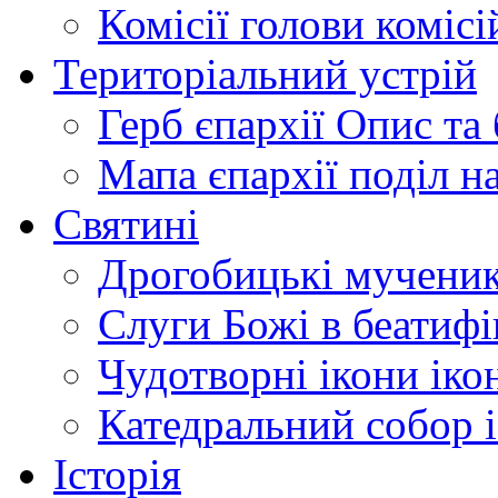
Комісії
голови комісі
Територіальний устрій
Герб єпархії
Опис та 
Мапа єпархії
поділ н
Святині
Дрогобицькі мучени
Слуги Божі
в беатиф
Чудотворні ікони
іко
Катедральний собор
Історія