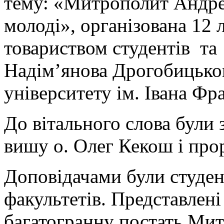
тему: «Митрополит Андр
молоді», організована 12 
товариством студентів та
Надім’янова Дрогобицько
університету ім. Івана Фр
До вітального слова були
вишу о. Олег Кекош і про
Доповідачами були студент
факультетів. Представлен
багатогранну постать Ми