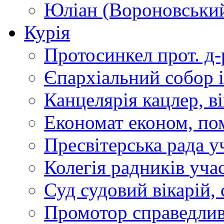
Юліан (Вороновськи
Курія
Протосинкел
прот. д
Єпархіальний собор
Канцелярія
кацлер, в
Економат
економ, по
Пресвітерська рада
у
Колегія радників
учас
Суд
судовий вікарій, с
Промотор справедлив