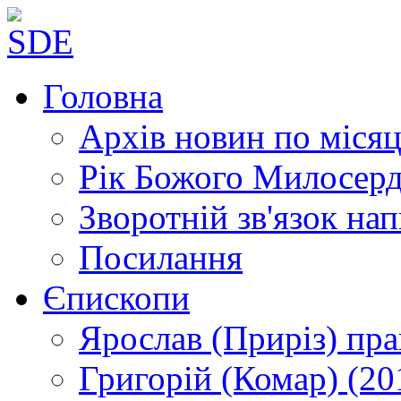
Головна
Архів новин
по місяц
Рік Божого Милосер
Зворотній зв'язок
нап
Посилання
Єпископи
Ярослав (Приріз)
пра
Григорій (Комар)
(20