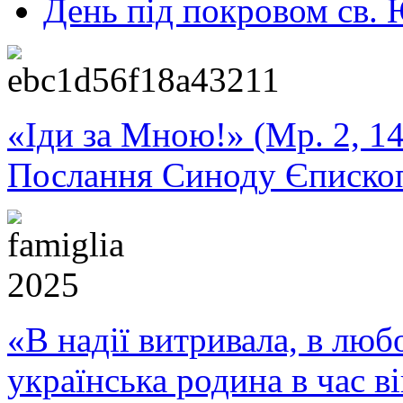
День під покровом св. 
«Іди за Мною!» (Мр. 2, 14
Послання Синоду Єписко
«В надії витривала, в любо
українська родина в час 