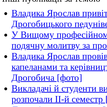
Владика Ярослав приві
Дрогобицького педуніве
У Вищому професійном
подячну молитву за пр
Владика Ярослав провів
капеланами та керівниц
Дрогобича [фото]
Викладачі й студенти в
розпочали ІІ-й семестр 