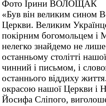
Фото Ірини ВОЛОЩАК
«Був він великим сином В
Церкви. Великим Українц
покірним богомольцем і 
нелегко знайдемо не лише 
останньому столітті нашої
чинний і письмом, і слово
останнього віддиху життя.
окрасою нашої Церкви і Н
Йосифа Сліпого, виголоше