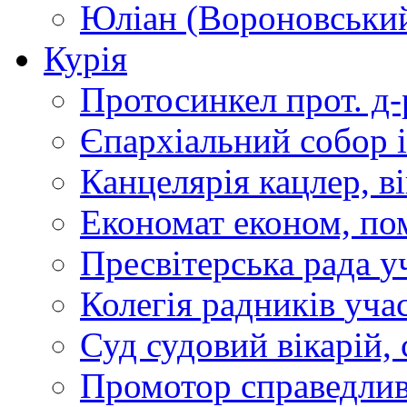
Юліан (Вороновськи
Курія
Протосинкел
прот. д
Єпархіальний собор
Канцелярія
кацлер, в
Економат
економ, по
Пресвітерська рада
у
Колегія радників
учас
Суд
судовий вікарій, с
Промотор справедлив