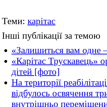
Теми:
карітас
Інші публікації за темою
«Залишиться вам одне —
«Карітас Трускавець» ор
дітей [фото]
На території реабілітац
відбулось освячення т
внутрішньо переміщени