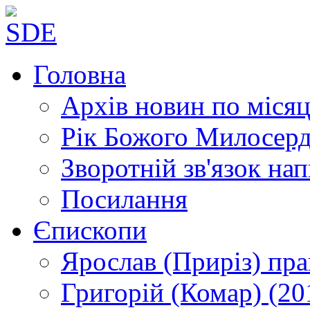
Головна
Архів новин
по місяц
Рік Божого Милосер
Зворотній зв'язок
нап
Посилання
Єпископи
Ярослав (Приріз)
пра
Григорій (Комар)
(20