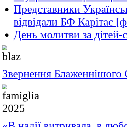
Представники Українськ
відвідали БФ Карітас [ф
День молитви за дітей-
Звернення Блаженнішого 
«В надії витривала, в любо