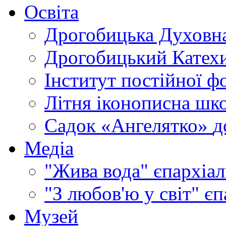
Освіта
Дрогобицька Духовна
Дрогобицький Катехи
Інститут постійної ф
Літня іконописна шк
Садок «Ангелятко»
д
Медіа
"Жива вода"
єпархіал
"З любов'ю у світ"
єп
Музей