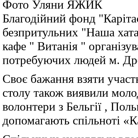
Фото Уляни ЯЖИК
Благодійний фонд "Карітас
безпритульних "Наша хата
кафе " Витанія " організу
потребуючих людей м. Др
Своє бажання взяти участ
столу також виявили моло
волонтери з Бельгії , Польщ
допомагають спільноті «Ка