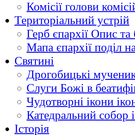
Комісії
голови комісі
Територіальний устрій
Герб єпархії
Опис та 
Мапа єпархії
поділ н
Святині
Дрогобицькі мучени
Слуги Божі
в беатиф
Чудотворні ікони
іко
Катедральний собор
Історія