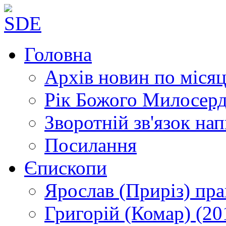
Головна
Архів новин
по місяц
Рік Божого Милосер
Зворотній зв'язок
нап
Посилання
Єпископи
Ярослав (Приріз)
пра
Григорій (Комар)
(20