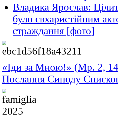
Владика Ярослав: Ціли
було євхаристійним акт
страждання [фото]
«Іди за Мною!» (Мр. 2, 14
Послання Синоду Єписко