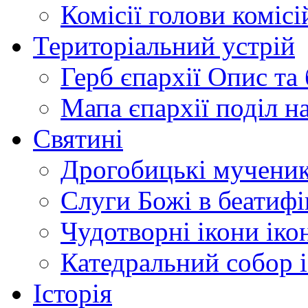
Комісії
голови комісі
Територіальний устрій
Герб єпархії
Опис та 
Мапа єпархії
поділ н
Святині
Дрогобицькі мучени
Слуги Божі
в беатиф
Чудотворні ікони
іко
Катедральний собор
Історія