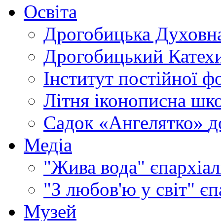
Освіта
Дрогобицька Духовна
Дрогобицький Катехи
Інститут постійної ф
Літня іконописна шк
Садок «Ангелятко»
д
Медіа
"Жива вода"
єпархіал
"З любов'ю у світ"
єп
Музей