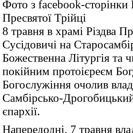
Фото з facebook-сторінки
Пресвятої Трійці
8 травня в храмі Різдва Пр
Сусідовичі на Старосамбі
Божественна Літургія та 
покійним протоієреєм Бо
Богослужіння очолив влад
Самбірсько-Дрогобицький,
єпархії.
Напередодні, 7 травня вла