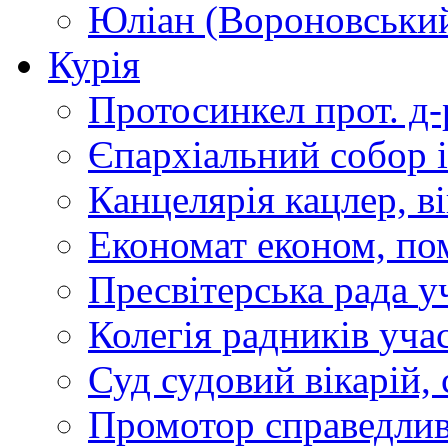
Юліан (Вороновськи
Курія
Протосинкел
прот. д
Єпархіальний собор
Канцелярія
кацлер, в
Економат
економ, по
Пресвітерська рада
у
Колегія радників
учас
Суд
судовий вікарій, с
Промотор справедлив