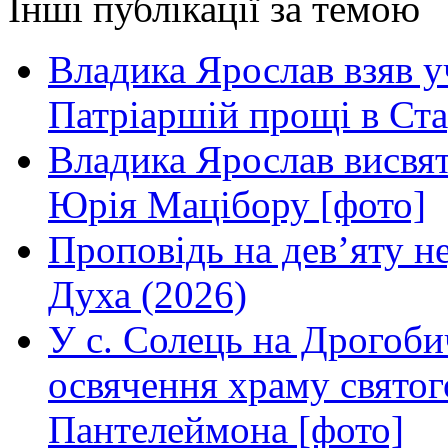
Інші публікації за темою
Владика Ярослав взяв у
Патріаршій прощі в Ста
Владика Ярослав висвя
Юрія Мацібору [фото]
Проповідь на дев’яту н
Духа (2026)
У с. Солець на Дрогоби
освячення храму свято
Пантелеймона [фото]