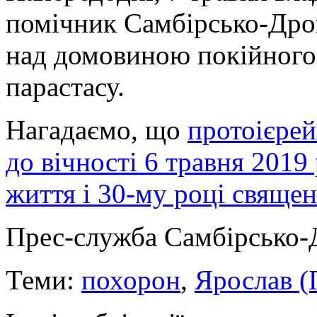
помічник Самбірсько-Дрог
над домовиною покійного
парастасу.
Нагадаємо, що
протоієрей
до вічності 6 травня 2019
життя і 30-му році священ
Прес-служба Самбірсько-Д
Теми:
похорон
,
Ярослав (