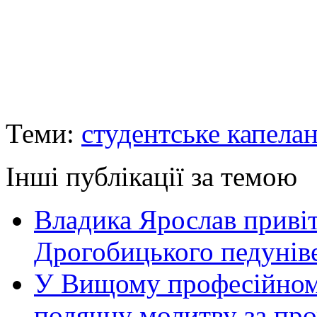
Теми:
студентське капела
Інші публікації за темою
Владика Ярослав приві
Дрогобицького педуніве
У Вищому професійном
подячну молитву за пр