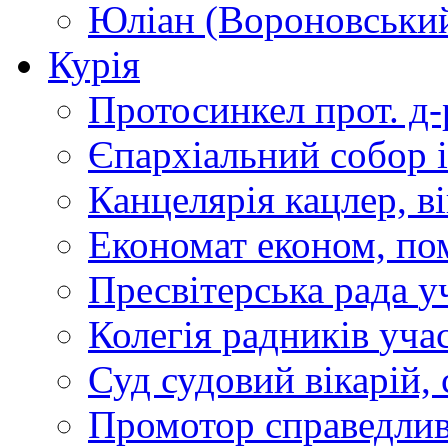
Юліан (Вороновськи
Курія
Протосинкел
прот. д
Єпархіальний собор
Канцелярія
кацлер, в
Економат
економ, по
Пресвітерська рада
у
Колегія радників
учас
Суд
судовий вікарій, с
Промотор справедлив