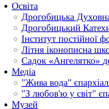
Освіта
Дрогобицька Духовна
Дрогобицький Катехи
Інститут постійної ф
Літня іконописна шк
Садок «Ангелятко»
д
Медіа
"Жива вода"
єпархіал
"З любов'ю у світ"
єп
Музей