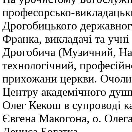
професорсько-викладацьки
Дрогобицького державного
Франка, викладачі та учні
Дрогобича (Музичний, Наф
технологічний, професій
прихожани церкви. Очолив
Центру академічного душ
Олег Кекош в супроводі ка
Євгена Макогона, о. Олега
Дениса Богатка.