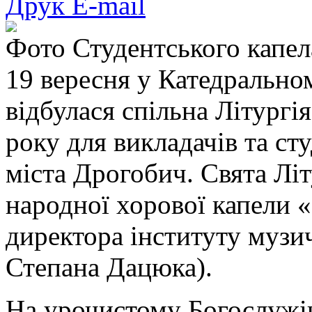
Друк
E-mail
Фото Студентського капел
19 вересня у Катедрально
відбулася спільна Літургі
року для викладачів та ст
міста Дрогобич. Свята Лі
народної хорової капели 
директора інституту музи
Степана Дацюка).
На урочистому Богослужін