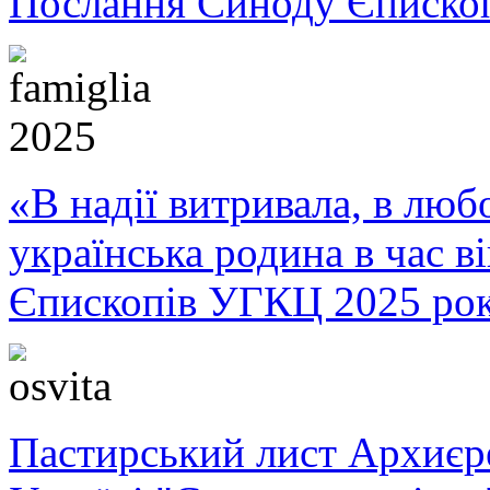
Послання Синоду Єписко
«В надії витривала, в любо
українська родина в час 
Єпископів УГКЦ 2025 ро
Пастирський лист Архиє