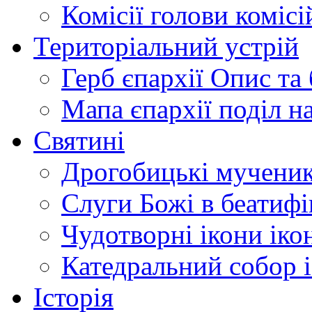
Комісії
голови комісі
Територіальний устрій
Герб єпархії
Опис та 
Мапа єпархії
поділ н
Святині
Дрогобицькі мучени
Слуги Божі
в беатиф
Чудотворні ікони
іко
Катедральний собор
Історія