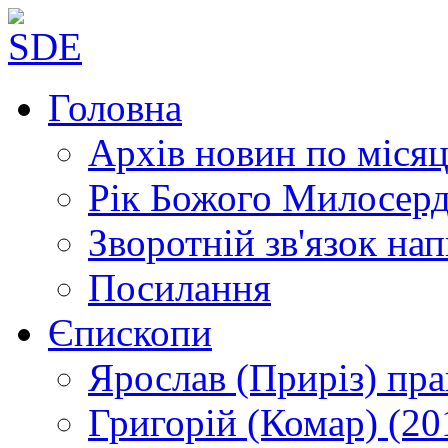
Головна
Архів новин
по місяц
Рік Божого Милосер
Зворотній зв'язок
нап
Посилання
Єпископи
Ярослав (Приріз)
пра
Григорій (Комар)
(20