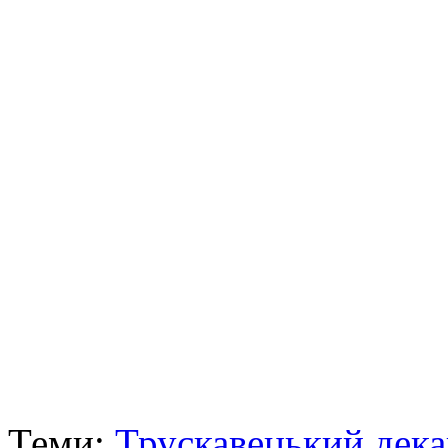
Теми:
Трускавецький дека