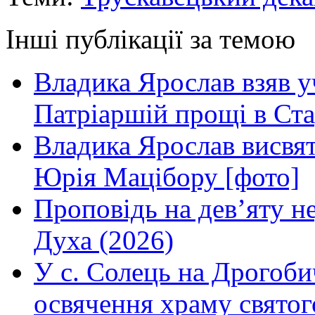
Інші публікації за темою
Владика Ярослав взяв у
Патріаршій прощі в Ста
Владика Ярослав висвя
Юрія Мацібору [фото]
Проповідь на дев’яту н
Духа (2026)
У с. Солець на Дрогоби
освячення храму свято