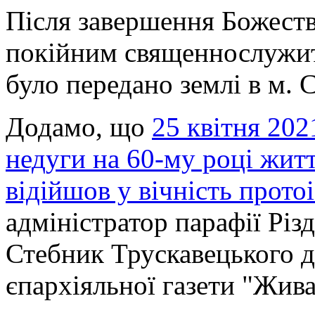
Після завершення Божеств
покійним священнослужит
було передано землі в м. 
Додамо, що
25 квітня 202
недуги на 60-му році житт
відійшов у вічність прот
адміністратор парафії Різ
Стебник Трускавецького д
єпархіяльної газети "Жива