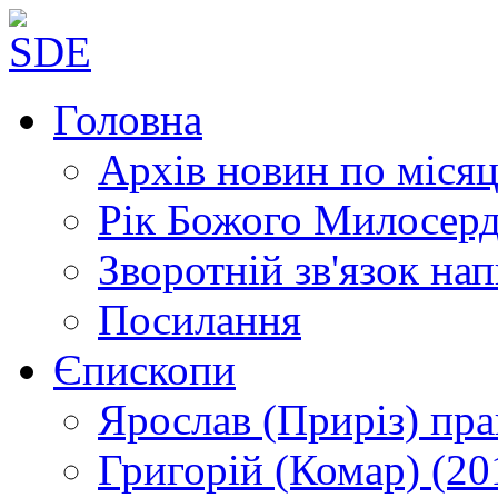
Головна
Архів новин
по місяц
Рік Божого Милосер
Зворотній зв'язок
нап
Посилання
Єпископи
Ярослав (Приріз)
пра
Григорій (Комар)
(20