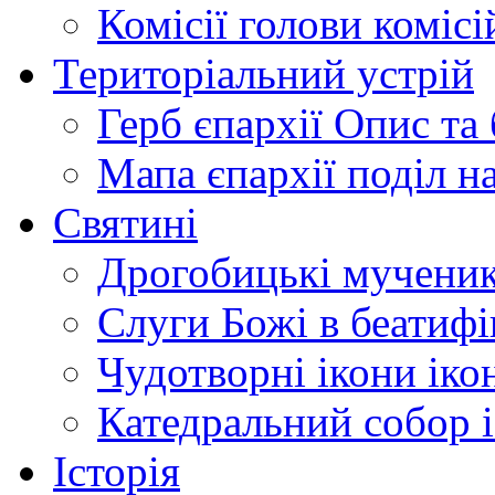
Комісії
голови комісі
Територіальний устрій
Герб єпархії
Опис та 
Мапа єпархії
поділ н
Святині
Дрогобицькі мучени
Слуги Божі
в беатиф
Чудотворні ікони
іко
Катедральний собор
Історія