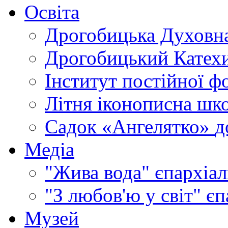
Освіта
Дрогобицька Духовна
Дрогобицький Катехи
Інститут постійної ф
Літня іконописна шк
Садок «Ангелятко»
д
Медіа
"Жива вода"
єпархіал
"З любов'ю у світ"
єп
Музей