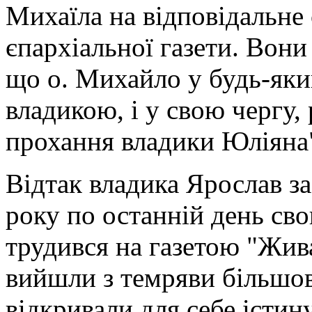
Михаїла на відповідальне
єпархіальної газети. Вони
що о. Михайло у будь-яки
владикою, і у свою чергу,
прохання владики Юліяна"
Відтак владика Ярослав з
року по останній день св
трудився на газетою "Жива
вийшли з темряви більшов
відкривали для себе істину