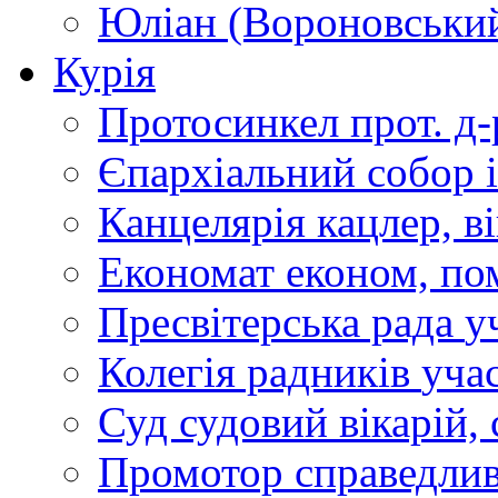
Юліан (Вороновськи
Курія
Протосинкел
прот. д
Єпархіальний собор
Канцелярія
кацлер, в
Економат
економ, по
Пресвітерська рада
у
Колегія радників
учас
Суд
судовий вікарій, с
Промотор справедлив