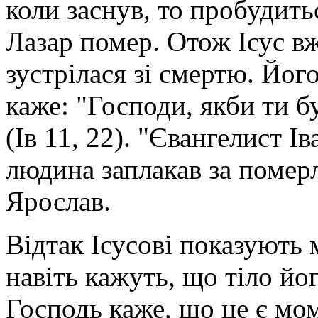
коли заснув, то пробудитьс
Лазар помер. Отож Ісус вж
зустрілася зі смертю. Його
каже: "Господи, якби ти бу
(Ів 11, 22). "Євангелист І
людина заплакав за померл
Ярослав.
Відтак Ісусові показують 
навіть кажуть, що тіло йо
Господь каже, що це є мо