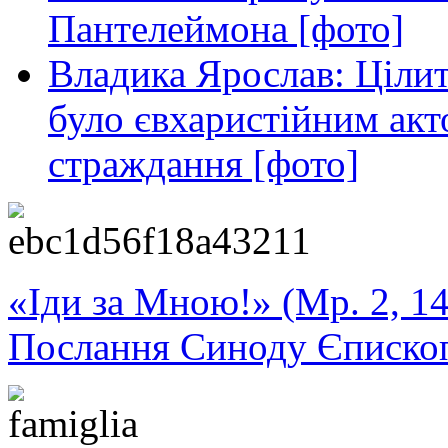
Пантелеймона [фото]
Владика Ярослав: Ціли
було євхаристійним акт
страждання [фото]
«Іди за Мною!» (Мр. 2, 14
Послання Синоду Єписко