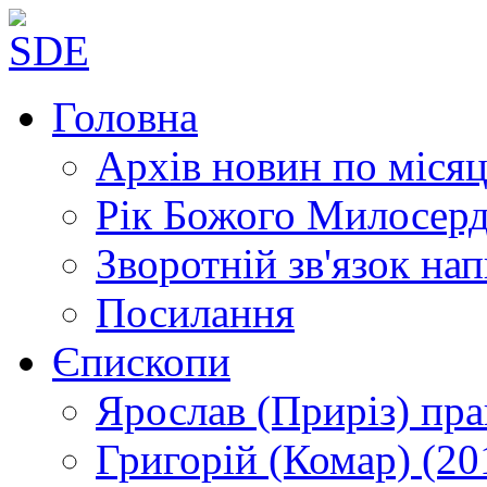
Головна
Архів новин
по місяц
Рік Божого Милосер
Зворотній зв'язок
нап
Посилання
Єпископи
Ярослав (Приріз)
пра
Григорій (Комар)
(20