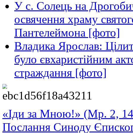
У с. Солець на Дрогоби
освячення храму свято
Пантелеймона [фото]
Владика Ярослав: Ціли
було євхаристійним акт
страждання [фото]
«Іди за Мною!» (Мр. 2, 14
Послання Синоду Єписко