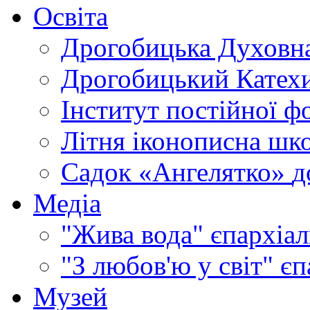
Освіта
Дрогобицька Духовна
Дрогобицький Катехи
Інститут постійної ф
Літня іконописна шк
Садок «Ангелятко»
д
Медіа
"Жива вода"
єпархіал
"З любов'ю у світ"
єп
Музей