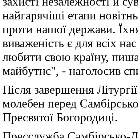
захисті незалежності й су
найгарячіші етапи новітнь
проти нашої держави. Їхня
виваженість є для всіх на
любити свою країну, пишат
майбутнє", - наголосив єп
Після завершення Літургі
молебен перед Самбірськ
Пресвятої Богородиці.
Пресслужба Самбірсько-Д