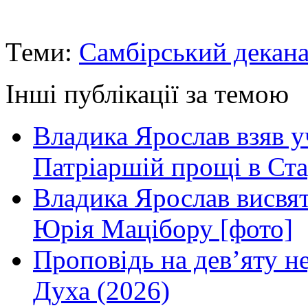
Теми:
Самбірський декана
Інші публікації за темою
Владика Ярослав взяв у
Патріаршій прощі в Ста
Владика Ярослав висвя
Юрія Мацібору [фото]
Проповідь на дев’яту н
Духа (2026)