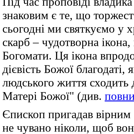
Під час проповіді владик
знаковим є те, що торжес
сьогодні ми святкуємо у х
скарб – чудотворна ікона,
Богомати. Ця ікона впродо
дієвість Божої благодаті,
людського життя сходить 
Матері Божої" (див.
повни
Єпископ пригадав вірним 
не чувано ніколи, щоб вон