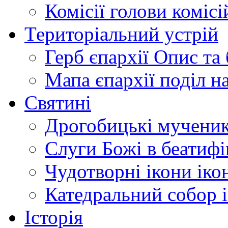
Комісії
голови комісі
Територіальний устрій
Герб єпархії
Опис та 
Мапа єпархії
поділ н
Святині
Дрогобицькі мучени
Слуги Божі
в беатиф
Чудотворні ікони
іко
Катедральний собор
Історія