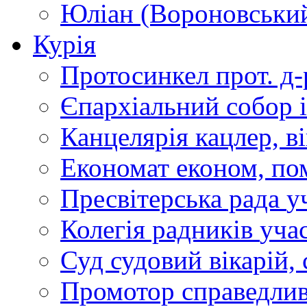
Юліан (Вороновськи
Курія
Протосинкел
прот. д
Єпархіальний собор
Канцелярія
кацлер, в
Економат
економ, по
Пресвітерська рада
у
Колегія радників
учас
Суд
судовий вікарій, с
Промотор справедлив